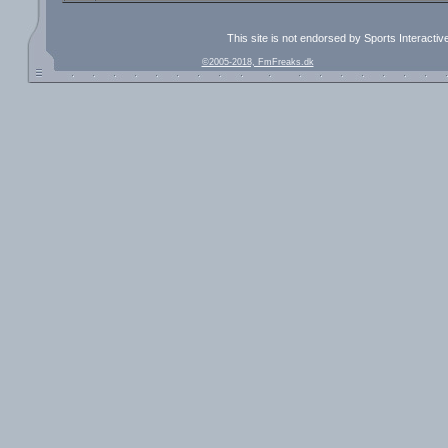
This site is not endorsed by Sports Interacti
©2005-2018, FmFreaks.dk