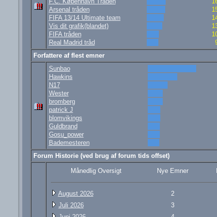
F.C. København Tråden
1
Arsenal tråden
1
FIFA 13/14 Ultimate team
1
Vis dit grafik(blandet)
1
FIFA tråden
1
Real Madrid tråd
Forfattere af flest emner
Sunbao
Hawkins
N17
Wester
bromberg
patrick J
blomvikings
Guldbrand
Gosu_power
Bademesteren
Forum Historie (ved brug af forum tids offset)
Månedlig Oversigt
Nye Emner
August 2026
2
Juli 2026
3
Juni 2026
4