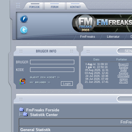
FmFreaks
Litteratur
D
SEN
Dato
Forfatter
I dag
kl. 11:09:10
Broen13
I går
kl. 22:50:16
Kenitho
05 Aug 2026, 11:31
Snilld
03 Aug 2026, 12:41
Kenitho
24 Jul 2026, 10:36
Ottendahl
06 Jul 2026, 07:49
jonesg
21 Jun 2026, 17:41
JG v25
FmFreaks Forside
Statistik Center
FmFrea
General Statistik