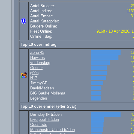
Antal Brugere:
2
Antal Indlæg:
113
Antal Emner:
3
Antal Katagorier:
Brugere Online:
Flest Online:
9168 - 10 Apr 2026, 1
Online I dag:
Top 10 over indlæg
Zone 43
1
Hawkins
1
verdenskrig
1
Gosser
g00n
N17
JimmyGP
DavidMadsen
BIG Bauke Mollema
Legenden
Top 10 over emner (efter Svar)
Brøndby IF tråden
4
Liverpool Tråden
1
Odds-tråd
1
Manchester United tråden
1