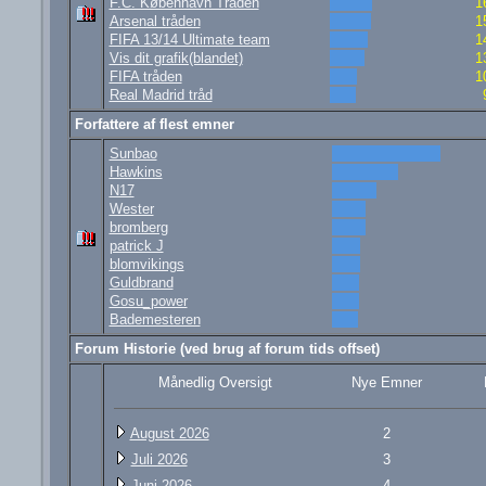
F.C. København Tråden
1
Arsenal tråden
1
FIFA 13/14 Ultimate team
1
Vis dit grafik(blandet)
1
FIFA tråden
1
Real Madrid tråd
Forfattere af flest emner
Sunbao
Hawkins
N17
Wester
bromberg
patrick J
blomvikings
Guldbrand
Gosu_power
Bademesteren
Forum Historie (ved brug af forum tids offset)
Månedlig Oversigt
Nye Emner
August 2026
2
Juli 2026
3
Juni 2026
4