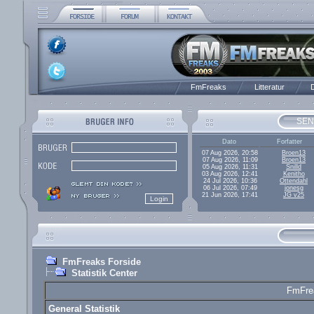
FmFreaks
Litteratur
D
SEN
Dato
Forfatter
07 Aug 2026, 20:58
Broen13
07 Aug 2026, 11:09
Broen13
05 Aug 2026, 11:31
Snilld
03 Aug 2026, 12:41
Kenitho
24 Jul 2026, 10:36
Ottendahl
06 Jul 2026, 07:49
jonesg
21 Jun 2026, 17:41
JG v25
FmFreaks Forside
Statistik Center
FmFrea
General Statistik