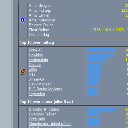
Antal Brugere:
2
Antal Indlæg:
113
Antal Emner:
3
Antal Katagorier:
Brugere Online:
Flest Online:
9168 - 10 Apr 2026, 
Online I dag:
Top 10 over indlæg
Zone 43
1
Hawkins
1
verdenskrig
1
Gosser
g00n
N17
JimmyGP
DavidMadsen
BIG Bauke Mollema
Legenden
Top 10 over emner (efter Svar)
Brøndby IF tråden
4
Liverpool Tråden
1
Odds-tråd
1
Manchester United tråden
1