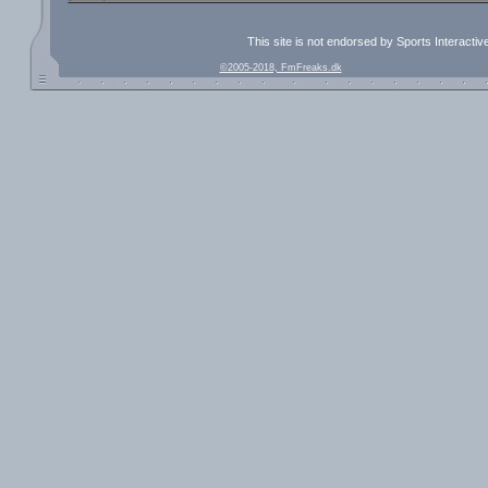
This site is not endorsed by Sports Interacti
©2005-2018, FmFreaks.dk