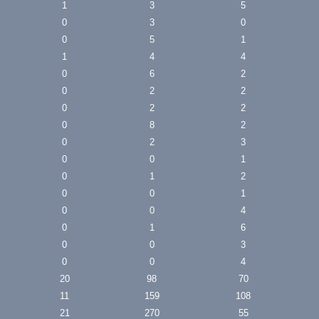
1
3
5
0
3
0
0
5
1
1
4
4
0
6
2
0
2
2
0
2
2
0
8
2
0
2
3
0
0
1
0
1
2
0
0
1
0
0
4
0
1
6
0
0
3
0
0
4
20
98
70
11
159
108
21
270
55