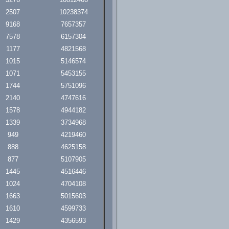
2507
10238374
9168
7657357
7578
6157304
1177
4821568
1015
5146574
1071
5453155
1744
5751096
2140
4747616
1578
4944182
1339
3734968
949
4219460
888
4625158
877
5107905
1445
4516446
1024
4704108
1663
5015603
1610
4599733
1429
4356593