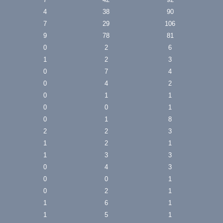
4
38
90
7
29
106
9
78
81
0
2
6
1
2
3
0
7
4
0
4
2
0
1
1
0
0
1
0
1
8
2
2
3
1
2
1
1
3
3
0
4
3
0
0
1
0
2
1
1
6
1
1
5
1