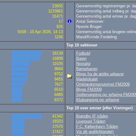
23655
Gennemsnitlig registreringer pr. d
1133962
Gennemsnitlig antal indlæg pr. da
31471
Gennemsnitlig antal emner pr. dag
17
Antal Sektioner:
826
Nyeste Bruger:
9168 - 10 Apr 2026, 14:13
Gennemsnitlig antal brugere online
1156
Mand/Kvinde Fordeling:
Top 10 sektioner
18138
Fodbold
16809
Baren
11635
Nostalgi
9844
Børnehaven
9752
Blogs fra de ældre udgaver
9455
Mødelokalet
7627
Omklædningsrummet FM2009
6510
Blogs FM2009
6485
Spillersøgning og -erfaring FM200
6372
Klubsøgning og -erfaring
Top 10 over emner (efter Visninger)
41342
Brøndby IF tråden
18323
Liverpool Tråden
17575
F.C. København Tråden
17417
Vis dit grafik(blandet)