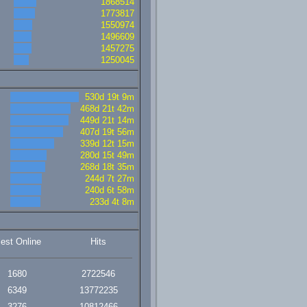
1868514
1773817
1550974
1496609
1457275
1250045
530d 19t 9m
468d 21t 42m
449d 21t 14m
407d 19t 56m
339d 12t 15m
280d 15t 49m
268d 18t 35m
244d 7t 27m
240d 6t 58m
233d 4t 8m
lest Online
Hits
1680
2722546
6349
13772235
3276
10812466