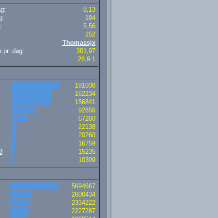
ag:
8,13
g:
184
:
5,56
252
Thomassjx
 pr. dag:
301,97
28,9:1
191038
162234
156841
92856
67260
22138
20260
16759
9
15235
10309
5694667
2600434
2334222
2227287