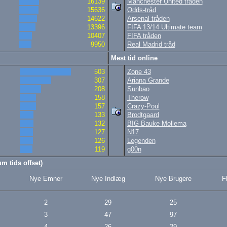
16139
Manchester United tråden
15636
Odds-tråd
14622
Arsenal tråden
13396
FIFA 13/14 Ultimate team
10407
FIFA tråden
9950
Real Madrid tråd
Mest tid online
503
Zone 43
307
Ariana Grande
208
Sunbao
158
Therow
157
Crazy-Poul
133
Brodtgaard
132
BIG Bauke Mollema
127
N17
126
Legenden
119
g00n
m tids offset)
Nye Emner
Nye Indlæg
Nye Brugere
F
2
29
25
3
47
97
4
26
29