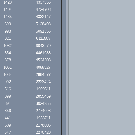
1420
4337355
1404
4724708
1465
4332147
699
5128408
993
5091356
921
6111509
1082
6043270
654
4461983
878
4524303
1061
4099927
1034
2894977
992
2223424
516
1909511
399
2855459
391
3024256
656
2774098
441
1938711
509
2178605
547
2270429