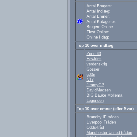
Antal Brugere:
Antal Indlæg:
Antal Emner:
Antal Katagorier:
Brugere Online:
Flest Online:
Online I dag:
Top 10 over indlæg
Zone 43
Hawkins
verdenskrig
Gosser
g00n
N17
JimmyGP
DavidMadsen
BIG Bauke Mollema
Legenden
Top 10 over emner (efter Svar)
Brøndby IF tråden
Liverpool Tråden
Odds-tråd
Manchester United tråden