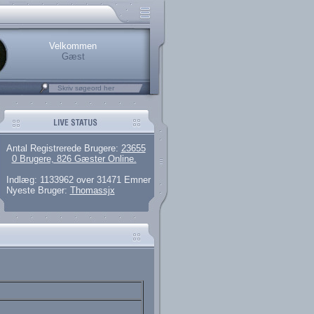
rerede brugere
 artikler og 135 guides
M25.264.324,00)
kke her.
Velkommen
Gæst
Antal Registrerede Brugere:
23655
0 Brugere, 826 Gæster Online.
Indlæg: 1133962 over 31471 Emner
Nyeste Bruger:
Thomassjx