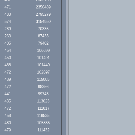
471
2350489
483
2795279
574
3154950
289
70335
263
87433
405
79402
454
106699
450
101491
488
101440
472
102697
489
115005
472
98356
441
99743
435
113023
472
111817
458
119535
480
105835
479
111432