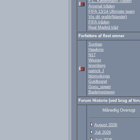
F.C. København Tråden
Arsenal tråden
FIFA 13/14 Ultimate team
Vis dit grafik(blandet)
FIFA tråden
Real Madrid tråd
Forfattere af flest emner
Sunbao
Hawkins
N17
Wester
bromberg
patrick J
blomvikings
Guldbrand
Gosu_power
Bademesteren
Forum Historie (ved brug af foru
Månedlig Oversigt
August 2026
Juli 2026
Juni 2026