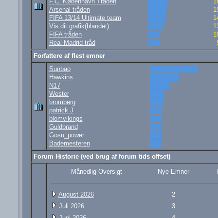
F.C. København Tråden
1
Arsenal tråden
1
FIFA 13/14 Ultimate team
1
Vis dit grafik(blandet)
1
FIFA tråden
1
Real Madrid tråd
Forfattere af flest emner
Sunbao
Hawkins
N17
Wester
bromberg
patrick J
blomvikings
Guldbrand
Gosu_power
Bademesteren
Forum Historie (ved brug af forum tids offset)
Månedlig Oversigt
Nye Emner
August 2026
2
Juli 2026
3
Juni 2026
4