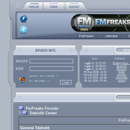
FmFreaks
Litteratur
D
SEN
Dato
Forfatter
I går
kl. 21:27:47
Rolling-Slots..
I går
kl. 20:58:03
Broen13
I går
kl. 11:09:10
Broen13
05 Aug 2026, 11:31
Snilld
03 Aug 2026, 12:41
Kenitho
24 Jul 2026, 10:36
Ottendahl
06 Jul 2026, 07:49
jonesg
FmFreaks Forside
Statistik Center
FmFrea
General Statistik