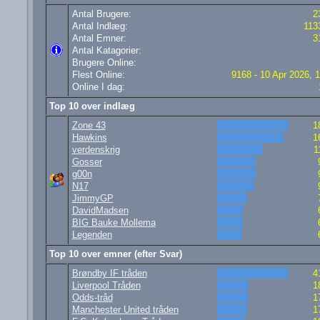
Antal Brugere:
2
Antal Indlæg:
113
Antal Emner:
3
Antal Katagorier:
Brugere Online:
Flest Online:
9168 - 10 Apr 2026, 
Online I dag:
Top 10 over indlæg
Zone 43
1
Hawkins
1
verdenskrig
1
Gosser
g00n
N17
JimmyGP
DavidMadsen
BIG Bauke Mollema
Legenden
Top 10 over emner (efter Svar)
Brøndby IF tråden
4
Liverpool Tråden
1
Odds-tråd
1
Manchester United tråden
1