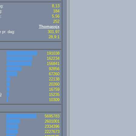
ag:
8,13
g:
184
:
5,56
252
Thomassjx
 pr. dag:
301,97
28,9:1
191038
162234
156841
92856
67260
22138
20260
16759
9
15235
10309
5695783
2601001
2334396
2227673