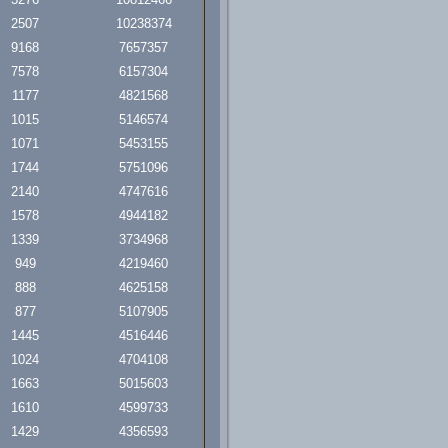
2507
10238374
9168
7657357
7578
6157304
1177
4821568
1015
5146574
1071
5453155
1744
5751096
2140
4747616
1578
4944182
1339
3734968
949
4219460
888
4625158
877
5107905
1445
4516446
1024
4704108
1663
5015603
1610
4599733
1429
4356593