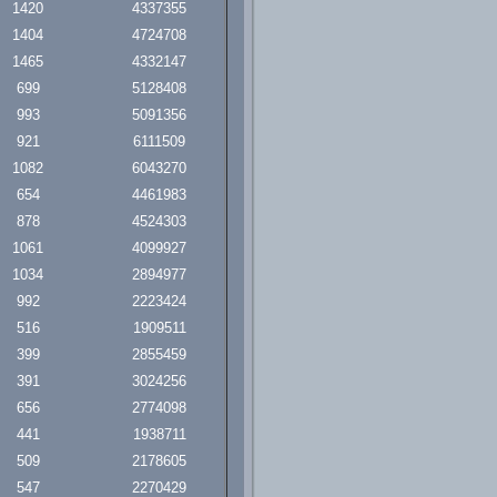
1420
4337355
1404
4724708
1465
4332147
699
5128408
993
5091356
921
6111509
1082
6043270
654
4461983
878
4524303
1061
4099927
1034
2894977
992
2223424
516
1909511
399
2855459
391
3024256
656
2774098
441
1938711
509
2178605
547
2270429