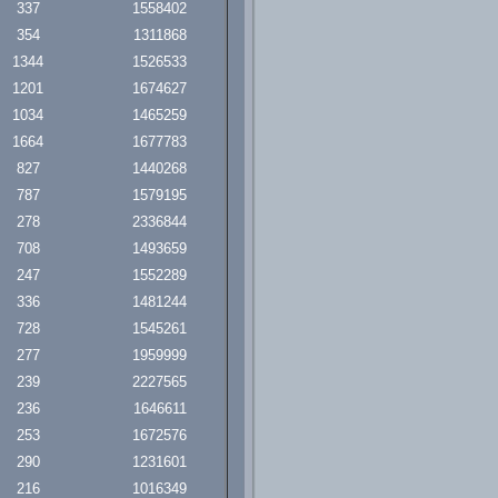
337
1558402
354
1311868
1344
1526533
1201
1674627
1034
1465259
1664
1677783
827
1440268
787
1579195
278
2336844
708
1493659
247
1552289
336
1481244
728
1545261
277
1959999
239
2227565
236
1646611
253
1672576
290
1231601
216
1016349