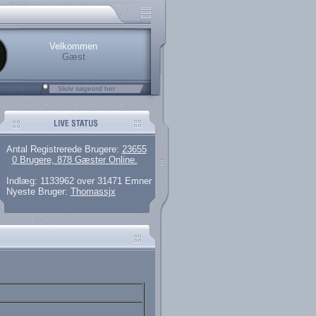
rerede brugere
 artikler og 135 guides
M25.264.324,00)
kke her.
Velkommen
Gæst
Antal Registrerede Brugere:
23655
0 Brugere, 878 Gæster Online.
Indlæg: 1133962 over 31471 Emner
Nyeste Bruger:
Thomassjx