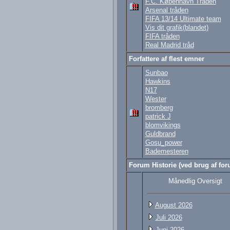
F.C. København Tråden
Arsenal tråden
FIFA 13/14 Ultimate team
Vis dit grafik(blandet)
FIFA tråden
Real Madrid tråd
Forfattere af flest emner
Sunbao
Hawkins
N17
Wester
bromberg
patrick J
blomvikings
Guldbrand
Gosu_power
Bademesteren
Forum Historie (ved brug af foru
Månedlig Oversigt
August 2026
Juli 2026
Juni 2026