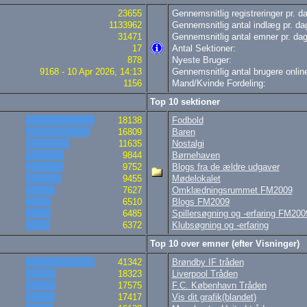
23655
Gennemsnitlig registreringer pr. d
1133962
Gennemsnitlig antal indlæg pr. da
31471
Gennemsnitlig antal emner pr. dag
17
Antal Sektioner:
878
Nyeste Bruger:
9168 - 10 Apr 2026, 14:13
Gennemsnitlig antal brugere online
1156
Mand/Kvinde Fordeling:
Top 10 sektioner
18138
Fodbold
16809
Baren
11635
Nostalgi
9844
Børnehaven
9752
Blogs fra de ældre udgaver
9455
Mødelokalet
7627
Omklædningsrummet FM2009
6510
Blogs FM2009
6485
Spillersøgning og -erfaring FM200
6372
Klubsøgning og -erfaring
Top 10 over emner (efter Visninger)
41342
Brøndby IF tråden
18323
Liverpool Tråden
17575
F.C. København Tråden
17417
Vis dit grafik(blandet)