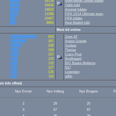
16139
Manchester United tråden
15636
Odds-tråd
14622
Arsenal tråden
13396
FIFA 13/14 Ultimate team
10407
FIFA tråden
9950
Real Madrid tråd
Mest tid online
503
Zone 43
307
Ariana Grande
208
Sunbao
158
Therow
157
Crazy-Poul
133
Brodtgaard
132
BIG Bauke Mollema
127
N17
126
Legenden
119
g00n
m tids offset)
Nye Emner
Nye Indlæg
Nye Brugere
F
2
29
25
3
47
97
4
26
29