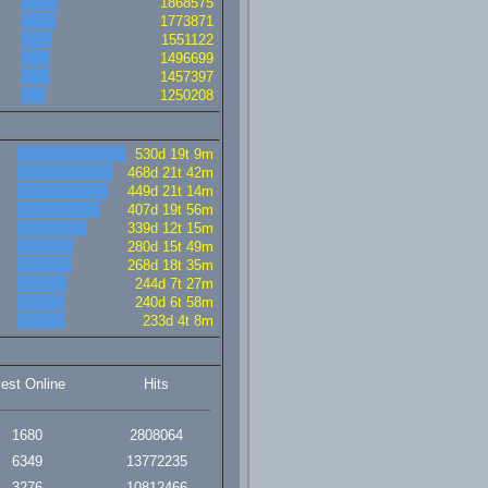
1868575
1773871
1551122
1496699
1457397
1250208
530d 19t 9m
468d 21t 42m
449d 21t 14m
407d 19t 56m
339d 12t 15m
280d 15t 49m
268d 18t 35m
244d 7t 27m
240d 6t 58m
233d 4t 8m
lest Online
Hits
1680
2808064
6349
13772235
3276
10812466