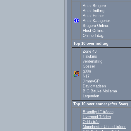
Antal Brugere:
Antal Indlæg:
Antal Emner:
Antal Katagorier:
Brugere Online:
Flest Online:
Online I dag:
Top 10 over indlæg
Zone 43
Hawkins
verdenskrig
Gosser
g00n
N17
JimmyGP
DavidMadsen
BIG Bauke Mollema
Legenden
Top 10 over emner (efter Svar)
Brøndby IF tråden
Liverpool Tråden
Odds-tråd
Manchester United tråden