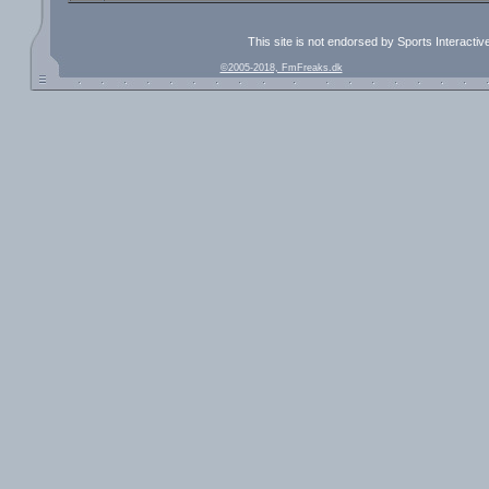
This site is not endorsed by Sports Interacti
©2005-2018, FmFreaks.dk