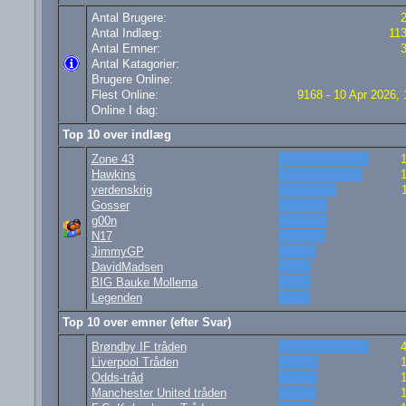
Antal Brugere:
Antal Indlæg:
11
Antal Emner:
Antal Katagorier:
Brugere Online:
Flest Online:
9168 - 10 Apr 2026, 
Online I dag:
Top 10 over indlæg
Zone 43
Hawkins
verdenskrig
Gosser
g00n
N17
JimmyGP
DavidMadsen
BIG Bauke Mollema
Legenden
Top 10 over emner (efter Svar)
Brøndby IF tråden
Liverpool Tråden
Odds-tråd
Manchester United tråden