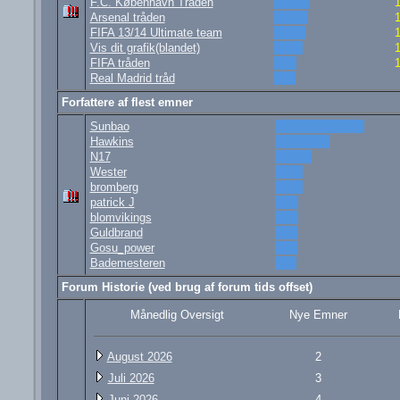
F.C. København Tråden
Arsenal tråden
FIFA 13/14 Ultimate team
Vis dit grafik(blandet)
FIFA tråden
Real Madrid tråd
Forfattere af flest emner
Sunbao
Hawkins
N17
Wester
bromberg
patrick J
blomvikings
Guldbrand
Gosu_power
Bademesteren
Forum Historie (ved brug af forum tids offset)
Månedlig Oversigt
Nye Emner
August 2026
2
Juli 2026
3
Juni 2026
4