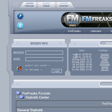
FmFreaks
Litteratur
D
SEN
Dato
Forfatter
I går
kl. 22:50:16
Kenitho
I går
kl. 13:23:41
Broen13
05 Aug 2026, 11:31
Snilld
03 Aug 2026, 12:41
Kenitho
24 Jul 2026, 10:36
Ottendahl
06 Jul 2026, 07:49
jonesg
21 Jun 2026, 17:41
JG v25
FmFreaks Forside
Statistik Center
FmFrea
General Statistik