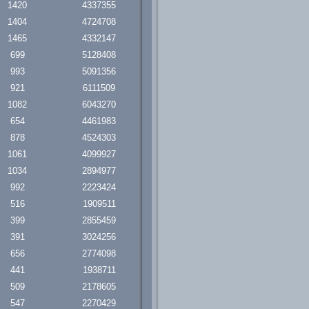
1420
4337355
1404
4724708
1465
4332147
699
5128408
993
5091356
921
6111509
1082
6043270
654
4461983
878
4524303
1061
4099927
1034
2894977
992
2223424
516
1909511
399
2855459
391
3024256
656
2774098
441
1938711
509
2178605
547
2270429