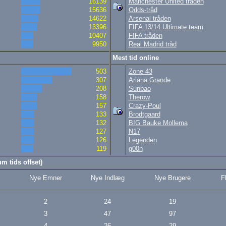
16139
Manchester United tråden
15636
Odds-tråd
14622
Arsenal tråden
13396
FIFA 13/14 Ultimate team
10407
FIFA tråden
9950
Real Madrid tråd
Mest tid online
503
Zone 43
307
Ariana Grande
208
Sunbao
158
Therow
157
Crazy-Poul
133
Brodtgaard
132
BIG Bauke Mollema
127
N17
126
Legenden
119
g00n
m tids offset)
Nye Emner
Nye Indlæg
Nye Brugere
F
2
24
19
3
47
97
4
26
29