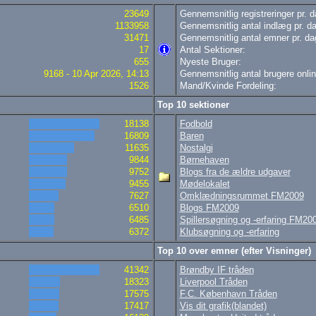
23649
Gennemsnitlig registreringer pr. d
1133958
Gennemsnitlig antal indlæg pr. da
31471
Gennemsnitlig antal emner pr. da
17
Antal Sektioner:
655
Nyeste Bruger:
9168 - 10 Apr 2026, 14:13
Gennemsnitlig antal brugere onlin
1526
Mand/Kvinde Fordeling:
Top 10 sektioner
18138
Fodbold
16809
Baren
11635
Nostalgi
9844
Børnehaven
9752
Blogs fra de ældre udgaver
9455
Mødelokalet
7627
Omklædningsrummet FM2009
6510
Blogs FM2009
6485
Spillersøgning og -erfaring FM20
6372
Klubsøgning og -erfaring
Top 10 over emner (efter Visninger)
41342
Brøndby IF tråden
18323
Liverpool Tråden
17575
F.C. København Tråden
17417
Vis dit grafik(blandet)