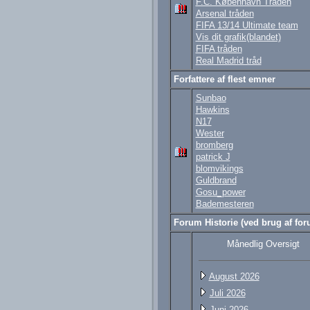
F.C. København Tråden
Arsenal tråden
FIFA 13/14 Ultimate team
Vis dit grafik(blandet)
FIFA tråden
Real Madrid tråd
Forfattere af flest emner
Sunbao
Hawkins
N17
Wester
bromberg
patrick J
blomvikings
Guldbrand
Gosu_power
Bademesteren
Forum Historie (ved brug af foru
Månedlig Oversigt
August 2026
Juli 2026
Juni 2026