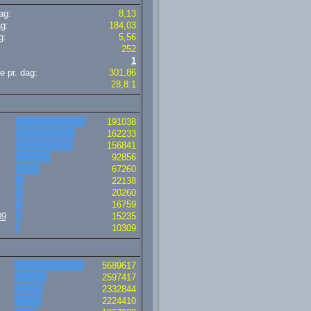
ag:
8,13
g:
184,03
g:
5,56
252
1
e pr. dag:
301,86
28,8:1
191038
162233
156841
92856
67260
22138
20260
16759
09
15235
10309
5689617
2597417
2332844
2224410