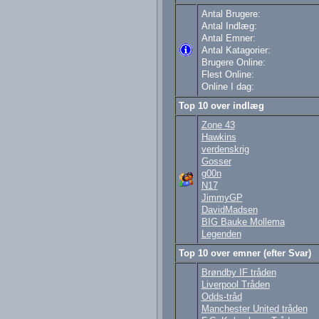
Antal Brugere:
Antal Indlæg:
Antal Emner:
Antal Katagorier:
Brugere Online:
Flest Online:
Online I dag:
Top 10 over indlæg
Zone 43
Hawkins
verdenskrig
Gosser
g00n
N17
JimmyGP
DavidMadsen
BIG Bauke Mollema
Legenden
Top 10 over emner (efter Svar)
Brøndby IF tråden
Liverpool Tråden
Odds-tråd
Manchester United tråden