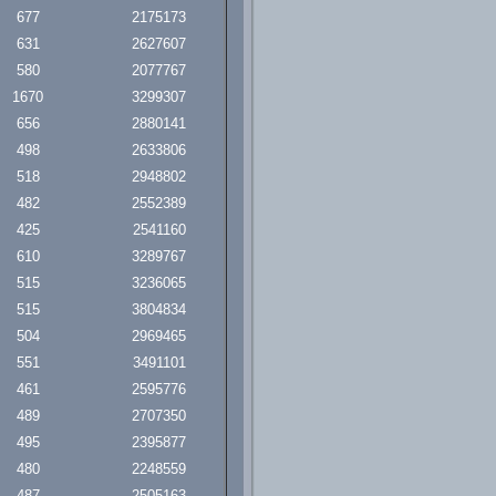
677
2175173
631
2627607
580
2077767
1670
3299307
656
2880141
498
2633806
518
2948802
482
2552389
425
2541160
610
3289767
515
3236065
515
3804834
504
2969465
551
3491101
461
2595776
489
2707350
495
2395877
480
2248559
487
2505163