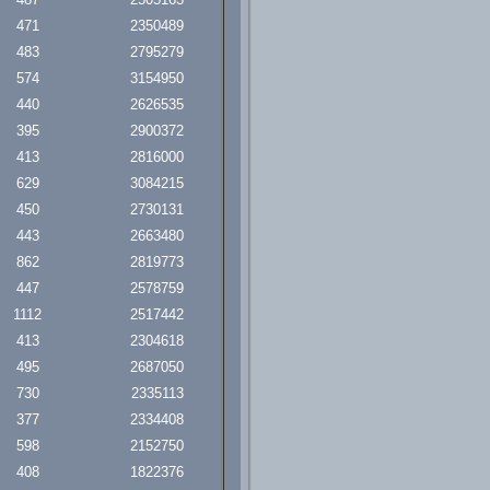
471
2350489
483
2795279
574
3154950
440
2626535
395
2900372
413
2816000
629
3084215
450
2730131
443
2663480
862
2819773
447
2578759
1112
2517442
413
2304618
495
2687050
730
2335113
377
2334408
598
2152750
408
1822376