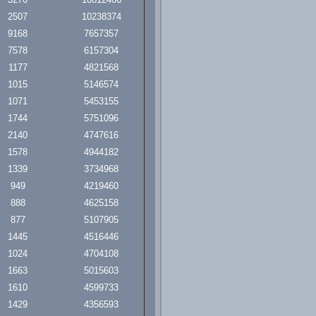
2507
10238374
9168
7657357
7578
6157304
1177
4821568
1015
5146574
1071
5453155
1744
5751096
2140
4747616
1578
4944182
1339
3734968
949
4219460
888
4625158
877
5107905
1445
4516446
1024
4704108
1663
5015603
1610
4599733
1429
4356593