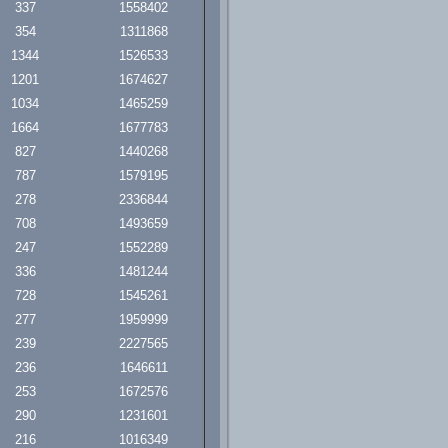
337
1558402
354
1311868
1344
1526533
1201
1674627
1034
1465259
1664
1677783
827
1440268
787
1579195
278
2336844
708
1493659
247
1552289
336
1481244
728
1545261
277
1959999
239
2227565
236
1646611
253
1672576
290
1231601
216
1016349