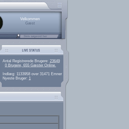
rerede brugere
 artikler og 135 guides
M25.264.324,00)
kke her.
Velkommen
Gæst
Antal Registrerede Brugere:
23649
0 Brugere, 655 Gæster Online.
Indlæg: 1133958 over 31471 Emner
Nyeste Bruger:
1