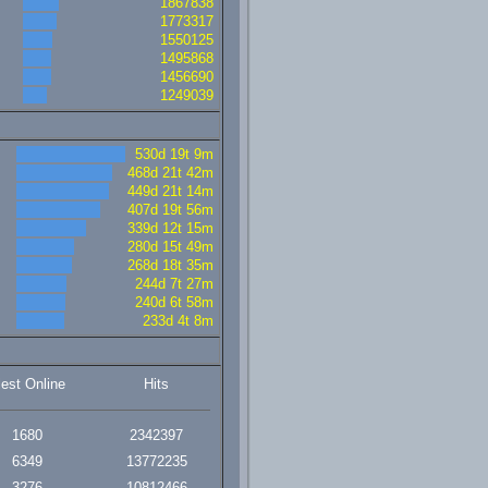
1867838
1773317
1550125
1495868
1456690
1249039
530d 19t 9m
468d 21t 42m
449d 21t 14m
407d 19t 56m
339d 12t 15m
280d 15t 49m
268d 18t 35m
244d 7t 27m
240d 6t 58m
233d 4t 8m
lest Online
Hits
1680
2342397
6349
13772235
3276
10812466