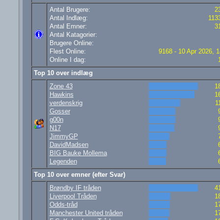
Antal Brugere:
2
Antal Indlæg:
113
Antal Emner:
3
Antal Katagorier:
Brugere Online:
Flest Online:
9168 - 10 Apr 2026, 1
Online I dag:
Top 10 over indlæg
Zone 43
1
Hawkins
1
verdenskrig
1
Gosser
g00n
N17
JimmyGP
DavidMadsen
BIG Bauke Mollema
Legenden
Top 10 over emner (efter Svar)
Brøndby IF tråden
4
Liverpool Tråden
1
Odds-tråd
1
Manchester United tråden
1