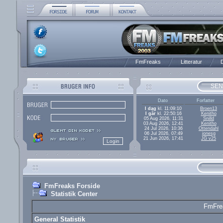
FmFreaks
Litteratur
D
SEN
Dato
Forfatter
I dag
kl. 11:09:10
Broen13
I går
kl. 22:50:16
Kenitho
05 Aug 2026, 11:31
Snilld
03 Aug 2026, 12:41
Kenitho
24 Jul 2026, 10:36
Ottendahl
06 Jul 2026, 07:49
jonesg
21 Jun 2026, 17:41
JG v25
FmFreaks Forside
Statistik Center
FmFrea
General Statistik