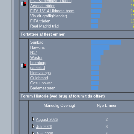
F.C. København Tråden
1
Arsenal tråden
1
FIFA 13/14 Ultimate team
1
Vis dit grafik(blandet)
1
FIFA tråden
1
Real Madrid tråd
Forfattere af flest emner
Sunbao
Hawkins
N17
Wester
bromberg
patrick J
blomvikings
Guldbrand
Gosu_power
Bademesteren
Forum Historie (ved brug af forum tids offset)
Månedlig Oversigt
Nye Emner
August 2026
2
Juli 2026
3
Juni 2026
4