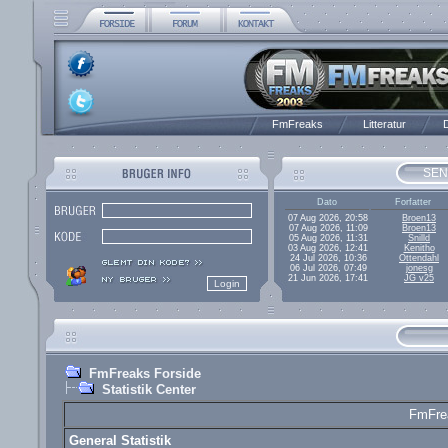
FmFreaks
Litteratur
D
SEN
Dato
Forfatter
07 Aug 2026, 20:58
Broen13
07 Aug 2026, 11:09
Broen13
05 Aug 2026, 11:31
Snilld
03 Aug 2026, 12:41
Kenitho
24 Jul 2026, 10:36
Ottendahl
06 Jul 2026, 07:49
jonesg
21 Jun 2026, 17:41
JG v25
FmFreaks Forside
Statistik Center
FmFrea
General Statistik