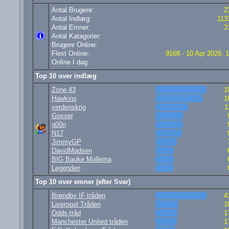
Antal Brugere:
2
Antal Indlæg:
113
Antal Emner:
3
Antal Katagorier:
Brugere Online:
Flest Online:
9168 - 10 Apr 2026, 
Online I dag:
Top 10 over indlæg
Zone 43
1
Hawkins
1
verdenskrig
1
Gosser
g00n
N17
JimmyGP
DavidMadsen
BIG Bauke Mollema
Legenden
Top 10 over emner (efter Svar)
Brøndby IF tråden
4
Liverpool Tråden
1
Odds-tråd
1
Manchester United tråden
1