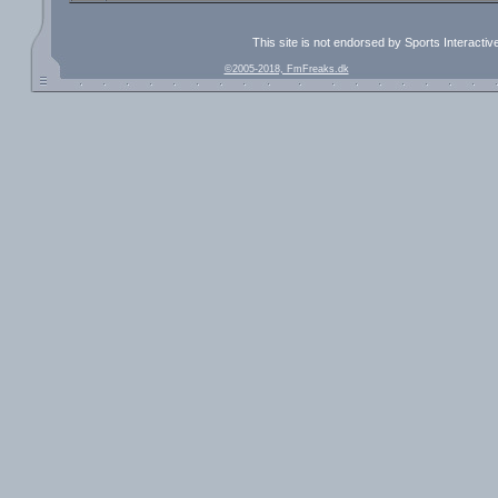
This site is not endorsed by Sports Interacti
©2005-2018, FmFreaks.dk