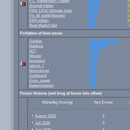
F.C. København Tråden
1
Arsenal tråden
1
FIFA 13/14 Ultimate team
1
Vis dit grafik(blandet)
1
FIFA tråden
1
Real Madrid tråd
Forfattere af flest emner
Sunbao
Hawkins
N17
Wester
bromberg
patrick J
blomvikings
Guldbrand
Gosu_power
Bademesteren
Forum Historie (ved brug af forum tids offset)
Månedlig Oversigt
Nye Emner
August 2026
2
Juli 2026
3
Juni 2026
4