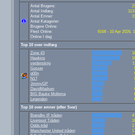
Antal Brugere:
2
Antal Indlæg:
113
Antal Emner:
3
Antal Katagorier:
Brugere Online:
Flest Online:
9168 - 10 Apr 2026, 
Online I dag:
Top 10 over indlæg
Zone 43
1
Hawkins
1
verdenskrig
1
Gosser
g00n
N17
JimmyGP
DavidMadsen
BIG Bauke Mollema
Legenden
Top 10 over emner (efter Svar)
Brøndby IF tråden
4
Liverpool Tråden
1
Odds-tråd
1
Manchester United tråden
1