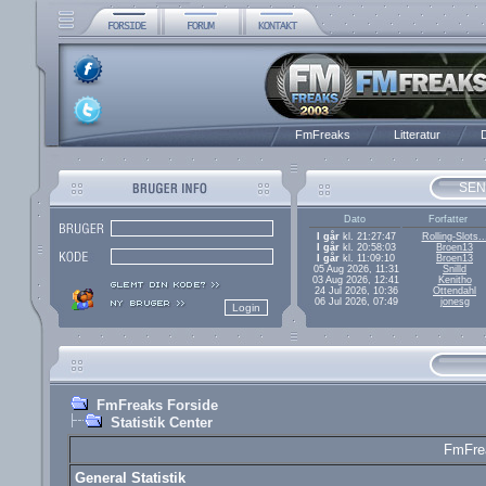
FmFreaks
Litteratur
D
SEN
Dato
Forfatter
I går
kl. 21:27:47
Rolling-Slots..
I går
kl. 20:58:03
Broen13
I går
kl. 11:09:10
Broen13
05 Aug 2026, 11:31
Snilld
03 Aug 2026, 12:41
Kenitho
24 Jul 2026, 10:36
Ottendahl
06 Jul 2026, 07:49
jonesg
FmFreaks Forside
Statistik Center
FmFrea
General Statistik