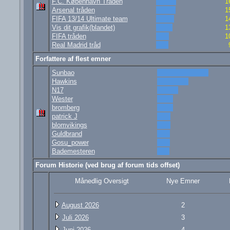
F.C. København Tråden
1
Arsenal tråden
1
FIFA 13/14 Ultimate team
1
Vis dit grafik(blandet)
1
FIFA tråden
1
Real Madrid tråd
Forfattere af flest emner
Sunbao
Hawkins
N17
Wester
bromberg
patrick J
blomvikings
Guldbrand
Gosu_power
Bademesteren
Forum Historie (ved brug af forum tids offset)
Månedlig Oversigt
Nye Emner
August 2026
2
Juli 2026
3
Juni 2026
4