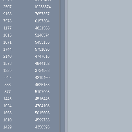
2507
10238374
9168
7657357
7578
6157304
1177
4821568
1015
5146574
1071
5453155
1744
5751096
2140
4747616
1578
4944182
1339
3734968
949
4219460
888
4625158
877
5107905
1445
4516446
1024
4704108
1663
5015603
1610
4599733
1429
4356593