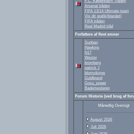
F.C. København Tråden
Arsenal tråden
FIFA 13/14 Ultimate team
Vis dit grafik(blandet)
FIFA tråden
Real Madrid tråd
Forfattere af flest emner
Sunbao
Hawkins
N17
Wester
bromberg
patrick J
blomvikings
Guldbrand
Gosu_power
Bademesteren
Forum Historie (ved brug af foru
Månedlig Oversigt
August 2026
Juli 2026
Juni 2026