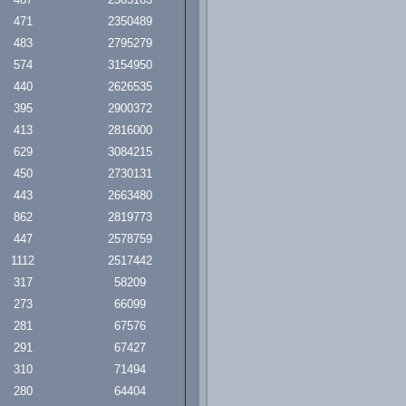
471
2350489
483
2795279
574
3154950
440
2626535
395
2900372
413
2816000
629
3084215
450
2730131
443
2663480
862
2819773
447
2578759
1112
2517442
317
58209
273
66099
281
67576
291
67427
310
71494
280
64404