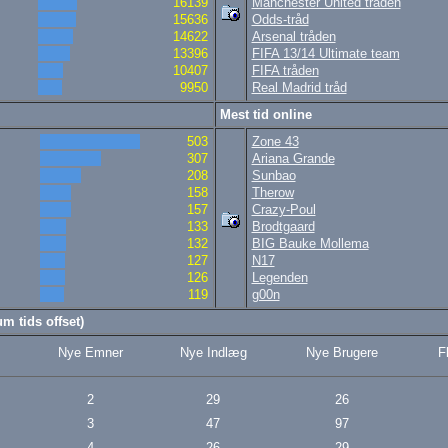
16139
Manchester United tråden
15636
Odds-tråd
14622
Arsenal tråden
13396
FIFA 13/14 Ultimate team
10407
FIFA tråden
9950
Real Madrid tråd
Mest tid online
503
Zone 43
307
Ariana Grande
208
Sunbao
158
Therow
157
Crazy-Poul
133
Brodtgaard
132
BIG Bauke Mollema
127
N17
126
Legenden
119
g00n
m tids offset)
Nye Emner
Nye Indlæg
Nye Brugere
F
2
29
26
3
47
97
4
26
29