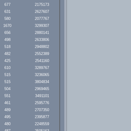
677
2175173
631
2627607
580
2077767
1670
3299307
656
2880141
498
2633806
518
2948802
482
2552389
425
2541160
610
3289767
515
3236065
515
3804834
504
2969465
551
3491101
461
2595776
489
2707350
495
2395877
480
2248559
487
2505163