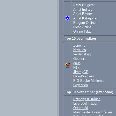
Antal Brugere:
Antal Indlæg:
Antal Emner:
Antal Katagorier:
Brugere Online:
Flest Online:
Online I dag:
Top 10 over indlæg
Zone 43
Hawkins
verdenskrig
Gosser
g00n
N17
JimmyGP
DavidMadsen
BIG Bauke Mollema
Legenden
Top 10 over emner (efter Svar)
Brøndby IF tråden
Liverpool Tråden
Odds-tråd
Manchester United tråden