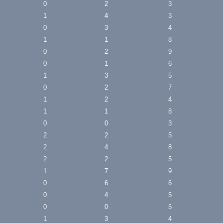
0
2
3
1
4
3
0
3
4
1
1
8
0
2
9
0
1
6
1
3
5
0
2
7
1
2
4
1
1
8
0
0
3
2
2
5
2
4
8
2
2
5
1
7
9
0
6
6
0
4
5
0
0
5
1
3
4