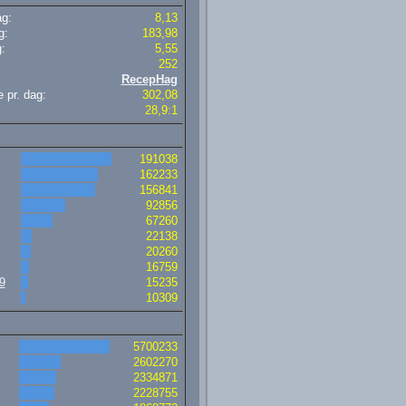
ag:
8,13
g:
183,98
:
5,55
252
RecepHag
 pr. dag:
302,08
28,9:1
191038
162233
156841
92856
67260
22138
20260
16759
9
15235
10309
5700233
2602270
2334871
2228755