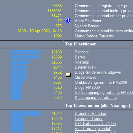
23655
Gennemsnitlig registreringer pr. d
1133961
Gennemsnitlig antal indlæg pr. da
31471
Gennemsnitlig antal emner pr. dag
17
Antal Sektioner:
975
Nyeste Bruger:
9168 - 10 Apr 2026, 14:13
Gennemsnitlig antal brugere online
1092
Mand/Kvinde Fordeling:
Top 10 sektioner
18138
Fodbold
16809
Baren
11635
Nostalgi
9844
Børnehaven
9752
Blogs fra de ældre udgaver
9455
Mødelokalet
7627
Omklædningsrummet FM2009
6510
Blogs FM2009
6485
Spillersøgning og -erfaring FM200
6372
Klubsøgning og -erfaring
Top 10 over emner (efter Visninger)
41342
Brøndby IF tråden
18323
Liverpool Tråden
17575
F.C. København Tråden
17417
Vis dit grafik(blandet)