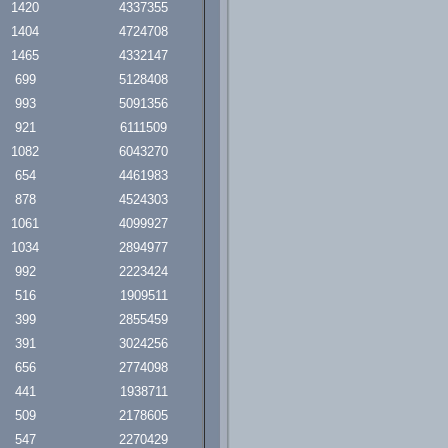
1420
4337355
1404
4724708
1465
4332147
699
5128408
993
5091356
921
6111509
1082
6043270
654
4461983
878
4524303
1061
4099927
1034
2894977
992
2223424
516
1909511
399
2855459
391
3024256
656
2774098
441
1938711
509
2178605
547
2270429