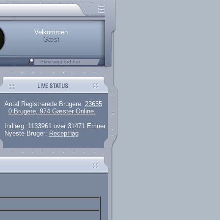
rerede brugere
 artikler og 135 guides
M25.276.026,13)
kke her.
Velkommen
Gæst
Antal Registrerede Brugere:
23655
0 Brugere, 974 Gæster Online.
Indlæg: 1133961 over 31471 Emner
Nyeste Bruger:
RecepHag