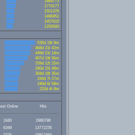
1868773
1774177
1551376
1496951
1457610
1250593
530d 19t 9m
468d 21t 42m
449d 21t 14m
407d 19t 56m
339d 12t 15m
280d 15t 49m
268d 18t 35m
244d 7t 27m
240d 6t 58m
233d 4t 8m
lest Online
Hits
1680
2980798
6349
13772235
3276
10812466