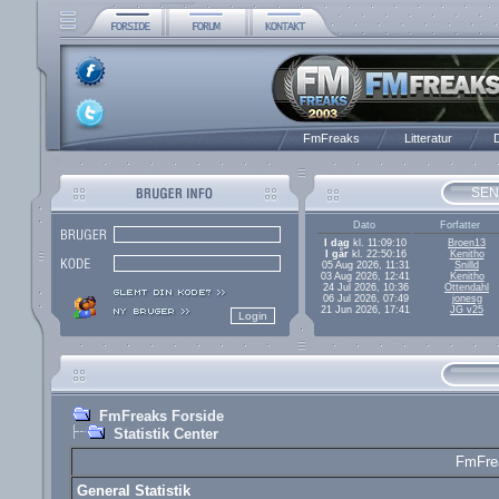
FmFreaks
Litteratur
D
SEN
Dato
Forfatter
I dag
kl. 11:09:10
Broen13
I går
kl. 22:50:16
Kenitho
05 Aug 2026, 11:31
Snilld
03 Aug 2026, 12:41
Kenitho
24 Jul 2026, 10:36
Ottendahl
06 Jul 2026, 07:49
jonesg
21 Jun 2026, 17:41
JG v25
FmFreaks Forside
Statistik Center
FmFrea
General Statistik