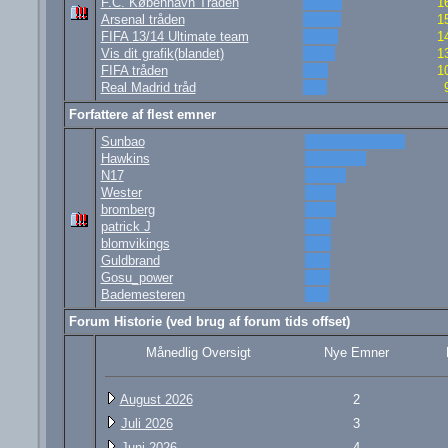
F.C. København Tråden
1
Arsenal tråden
1
FIFA 13/14 Ultimate team
1
Vis dit grafik(blandet)
1
FIFA tråden
1
Real Madrid tråd
Forfattere af flest emner
Sunbao
Hawkins
N17
Wester
bromberg
patrick J
blomvikings
Guldbrand
Gosu_power
Bademesteren
Forum Historie (ved brug af forum tids offset)
Månedlig Oversigt
Nye Emner
August 2026
2
Juli 2026
3
Juni 2026
4