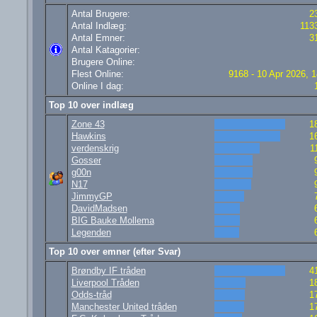
Antal Brugere:
2
Antal Indlæg:
113
Antal Emner:
3
Antal Katagorier:
Brugere Online:
Flest Online:
9168 - 10 Apr 2026, 1
Online I dag:
Top 10 over indlæg
Zone 43
1
Hawkins
1
verdenskrig
1
Gosser
g00n
N17
JimmyGP
DavidMadsen
BIG Bauke Mollema
Legenden
Top 10 over emner (efter Svar)
Brøndby IF tråden
4
Liverpool Tråden
1
Odds-tråd
1
Manchester United tråden
1