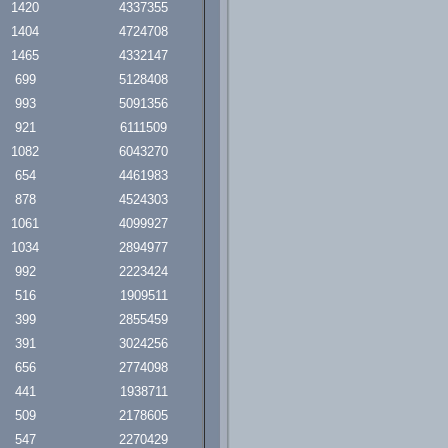
1420
4337355
1404
4724708
1465
4332147
699
5128408
993
5091356
921
6111509
1082
6043270
654
4461983
878
4524303
1061
4099927
1034
2894977
992
2223424
516
1909511
399
2855459
391
3024256
656
2774098
441
1938711
509
2178605
547
2270429