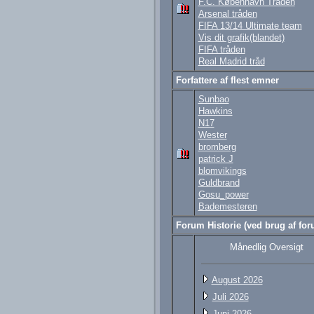
F.C. København Tråden
Arsenal tråden
FIFA 13/14 Ultimate team
Vis dit grafik(blandet)
FIFA tråden
Real Madrid tråd
Forfattere af flest emner
Sunbao
Hawkins
N17
Wester
bromberg
patrick J
blomvikings
Guldbrand
Gosu_power
Bademesteren
Forum Historie (ved brug af foru
Månedlig Oversigt
August 2026
Juli 2026
Juni 2026