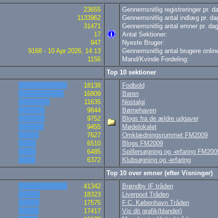
23655
Gennemsnitlig registreringer pr. d
1133962
Gennemsnitlig antal indlæg pr. da
31471
Gennemsnitlig antal emner pr. dag
17
Antal Sektioner:
947
Nyeste Bruger:
9168 - 10 Apr 2026, 14:13
Gennemsnitlig antal brugere online
1156
Mand/Kvinde Fordeling:
Top 10 sektioner
18138
Fodbold
16809
Baren
11635
Nostalgi
9844
Børnehaven
9752
Blogs fra de ældre udgaver
9455
Mødelokalet
7627
Omklædningsrummet FM2009
6510
Blogs FM2009
6485
Spillersøgning og -erfaring FM200
6372
Klubsøgning og -erfaring
Top 10 over emner (efter Visninger)
41342
Brøndby IF tråden
18323
Liverpool Tråden
17575
F.C. København Tråden
17417
Vis dit grafik(blandet)