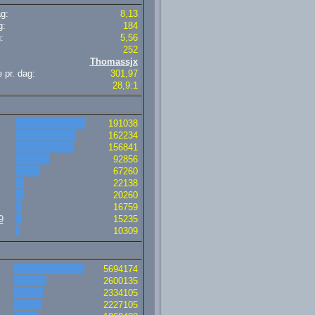
ag:
8,13
g:
184
:
5,56
252
Thomassjx
 pr. dag:
301,97
28,9:1
191038
162234
156841
92856
67260
22138
20260
16759
9
15235
10309
5694174
2600135
2334105
2227105