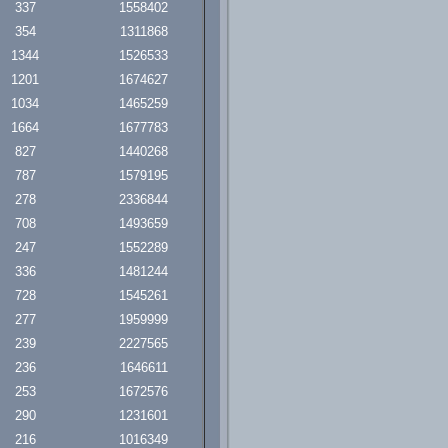
337
1558402
354
1311868
1344
1526533
1201
1674627
1034
1465259
1664
1677783
827
1440268
787
1579195
278
2336844
708
1493659
247
1552289
336
1481244
728
1545261
277
1959999
239
2227565
236
1646611
253
1672576
290
1231601
216
1016349