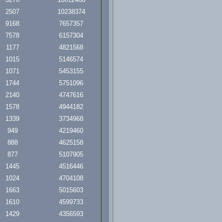
2507
10238374
9168
7657357
7578
6157304
1177
4821568
1015
5146574
1071
5453155
1744
5751096
2140
4747616
1578
4944182
1339
3734968
949
4219460
888
4625158
877
5107905
1445
4516446
1024
4704108
1663
5015603
1610
4599733
1429
4356593