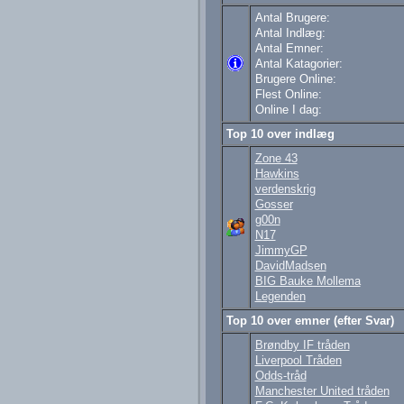
Antal Brugere:
Antal Indlæg:
Antal Emner:
Antal Katagorier:
Brugere Online:
Flest Online:
Online I dag:
Top 10 over indlæg
Zone 43
Hawkins
verdenskrig
Gosser
g00n
N17
JimmyGP
DavidMadsen
BIG Bauke Mollema
Legenden
Top 10 over emner (efter Svar)
Brøndby IF tråden
Liverpool Tråden
Odds-tråd
Manchester United tråden