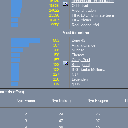
16139
Manchester United tråden
15636
Odds-tråd
14622
Arsenal tråden
13396
FIFA 13/14 Ultimate team
10407
FIFA tråden
9950
Real Madrid tråd
Mest tid online
503
Zone 43
307
Ariana Grande
208
Sunbao
158
Therow
157
Crazy-Poul
133
Brodtgaard
132
BIG Bauke Mollema
127
N17
126
Legenden
119
g00n
m tids offset)
Nye Emner
Nye Indlæg
Nye Brugere
F
2
29
25
3
47
97
4
26
29