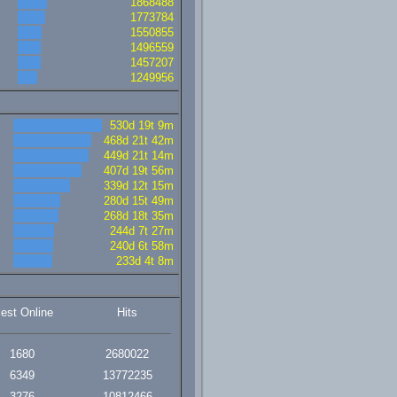
1868488
1773784
1550855
1496559
1457207
1249956
530d 19t 9m
468d 21t 42m
449d 21t 14m
407d 19t 56m
339d 12t 15m
280d 15t 49m
268d 18t 35m
244d 7t 27m
240d 6t 58m
233d 4t 8m
lest Online
Hits
1680
2680022
6349
13772235
3276
10812466