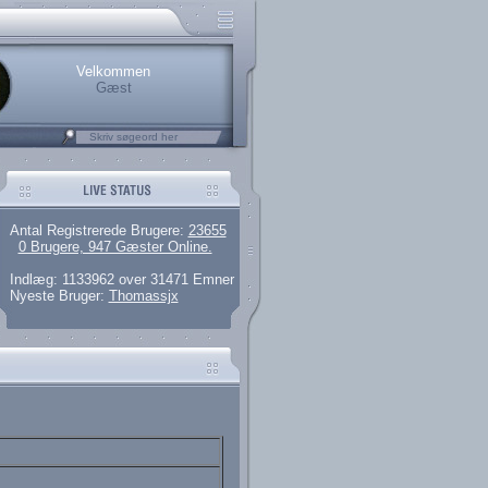
rerede brugere
 artikler og 135 guides
M25.264.324,00)
kke her.
Velkommen
Gæst
Antal Registrerede Brugere:
23655
0 Brugere, 947 Gæster Online.
Indlæg: 1133962 over 31471 Emner
Nyeste Bruger:
Thomassjx