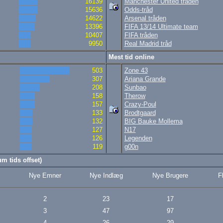
16139
Manchester United tråden
15636
Odds-tråd
14622
Arsenal tråden
13396
FIFA 13/14 Ultimate team
10407
FIFA tråden
9950
Real Madrid tråd
Mest tid online
503
Zone 43
307
Ariana Grande
208
Sunbao
158
Therow
157
Crazy-Poul
133
Brodtgaard
132
BIG Bauke Mollema
127
N17
126
Legenden
119
g00n
m tids offset)
Nye Emner
Nye Indlæg
Nye Brugere
F
2
23
17
3
47
97
4
26
29