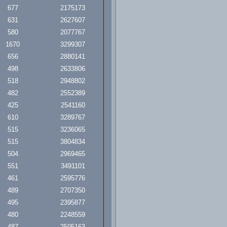
677
2175173
631
2627607
580
2077767
1670
3299307
656
2880141
498
2633806
518
2948802
482
2552389
425
2541160
610
3289767
515
3236065
515
3804834
504
2969465
551
3491101
461
2595776
489
2707350
495
2395877
480
2248559
487
2505163