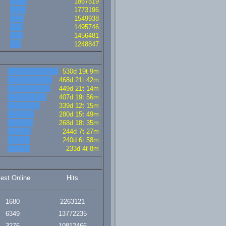
1867519
1773196
1549938
1495746
1456481
1248847
530d 19t 9m
468d 21t 42m
449d 21t 14m
407d 19t 56m
339d 12t 15m
280d 15t 49m
268d 18t 35m
244d 7t 27m
240d 6t 58m
233d 4t 8m
lest Online
Hits
1680
2263121
6349
13772235
3276
10812466