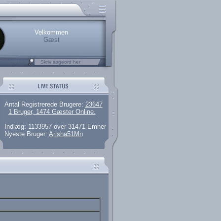
rerede brugere
 artikler og 135 guides
M25.264.324,00)
kke her.
.
Velkommen
Gæst
Antal Registrerede Brugere:
23647
1 Bruger, 1474 Gæster Online.
Indlæg: 1133957 over 31471 Emner
Nyeste Bruger:
Arisha51Mn