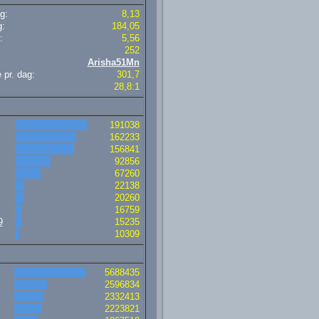
g:
8,13
g:
184,05
:
5,56
252
Arisha51Mn
 pr. dag:
301,7
28,8:1
191038
162233
156841
92856
67260
22138
20260
16759
9
15235
10309
5688435
2596834
2332413
2223821