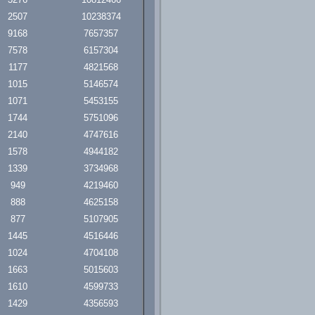
2507
10238374
9168
7657357
7578
6157304
1177
4821568
1015
5146574
1071
5453155
1744
5751096
2140
4747616
1578
4944182
1339
3734968
949
4219460
888
4625158
877
5107905
1445
4516446
1024
4704108
1663
5015603
1610
4599733
1429
4356593