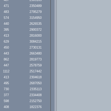
471
2350489
483
2795279
574
3154950
440
2626535
395
2900372
413
2816000
629
3084215
450
2730131
443
2663480
862
2819773
447
2578759
1112
2517442
413
2304618
495
2687050
730
2335113
377
2334408
598
2152750
408
1822376