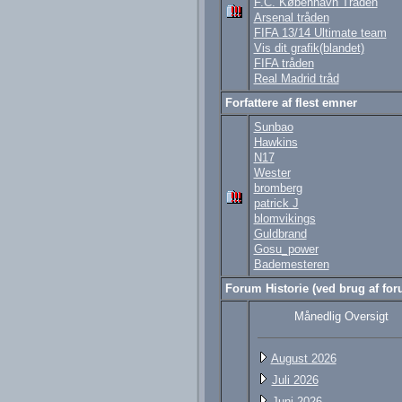
F.C. København Tråden
Arsenal tråden
FIFA 13/14 Ultimate team
Vis dit grafik(blandet)
FIFA tråden
Real Madrid tråd
Forfattere af flest emner
Sunbao
Hawkins
N17
Wester
bromberg
patrick J
blomvikings
Guldbrand
Gosu_power
Bademesteren
Forum Historie (ved brug af foru
Månedlig Oversigt
August 2026
Juli 2026
Juni 2026