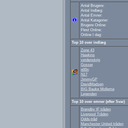
Antal Brugere:
Antal Indlæg:
Antal Emner:
Antal Katagorier:
Brugere Online:
Flest Online:
Online I dag:
Top 10 over indlæg
Zone 43
Hawkins
verdenskrig
Gosser
g00n
N17
JimmyGP
DavidMadsen
BIG Bauke Mollema
Legenden
Top 10 over emner (efter Svar)
Brøndby IF tråden
Liverpool Tråden
Odds-tråd
Manchester United tråden