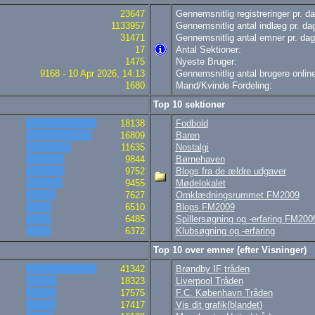
23647
Gennemsnitlig registreringer pr. da
1133957
Gennemsnitlig antal indlæg pr. da
31471
Gennemsnitlig antal emner pr. dag
17
Antal Sektioner:
1475
Nyeste Bruger:
9168 - 10 Apr 2026, 14:13
Gennemsnitlig antal brugere online
1680
Mand/Kvinde Fordeling:
Top 10 sektioner
18138
Fodbold
16809
Baren
11635
Nostalgi
9844
Børnehaven
9752
Blogs fra de ældre udgaver
9455
Mødelokalet
7627
Omklædningsrummet FM2009
6510
Blogs FM2009
6485
Spillersøgning og -erfaring FM200
6372
Klubsøgning og -erfaring
Top 10 over emner (efter Visninger)
41342
Brøndby IF tråden
18323
Liverpool Tråden
17575
F.C. København Tråden
17417
Vis dit grafik(blandet)