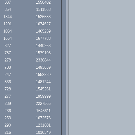
337
1558402
354
1311868
1344
1526533
1201
1674627
1034
1465259
1664
1677783
827
1440268
787
1579195
278
2336844
708
1493659
247
1552289
336
1481244
728
1545261
277
1959999
239
2227565
236
1646611
253
1672576
290
1231601
216
1016349