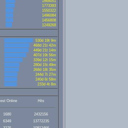
1868051
1773393
1550322
1496084
1456808
1249268
530d 19t 9m
468d 21t 42m
449d 21t 14m
407d 19t 56m
339d 12t 15m
280d 15t 49m
268d 18t 35m
244d 7t 27m
240d 6t 58m
233d 4t 8m
lest Online
Hits
1680
2432156
6349
13772235
3276
10812466