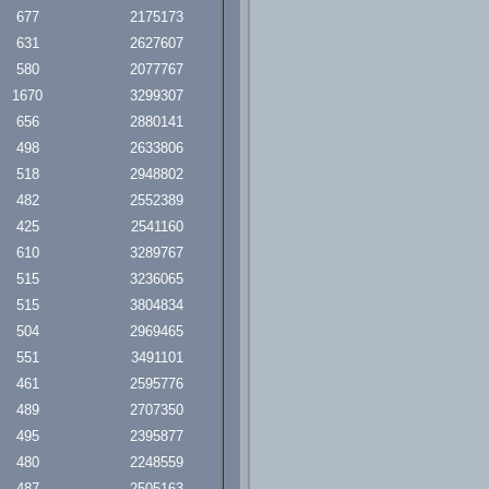
677
2175173
631
2627607
580
2077767
1670
3299307
656
2880141
498
2633806
518
2948802
482
2552389
425
2541160
610
3289767
515
3236065
515
3804834
504
2969465
551
3491101
461
2595776
489
2707350
495
2395877
480
2248559
487
2505163