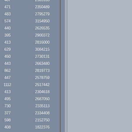
471
2350489
483
2795279
574
3154950
440
2626535
395
2900372
413
2816000
629
3084215
450
2730131
443
2663480
862
2819773
447
2578759
1112
2517442
413
2304618
495
2687050
730
2335113
377
2334408
598
2152750
408
1822376