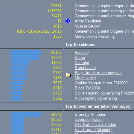
23651
Gennemsnitlig registreringer pr. da
1133959
Gennemsnitlig antal indlæg pr. da
31471
Gennemsnitlig antal emner pr. dag
17
Antal Sektioner:
1013
Nyeste Bruger:
9168 - 10 Apr 2026, 14:13
Gennemsnitlig antal brugere online
1533
Mand/Kvinde Fordeling:
Top 10 sektioner
18138
Fodbold
16809
Baren
11635
Nostalgi
9844
Børnehaven
9752
Blogs fra de ældre udgaver
9455
Mødelokalet
7627
Omklædningsrummet FM2009
6510
Blogs FM2009
6485
Spillersøgning og -erfaring FM200
6372
Klubsøgning og -erfaring
Top 10 over emner (efter Visninger)
41342
Brøndby IF tråden
18323
Liverpool Tråden
17575
F.C. København Tråden
17417
Vis dit grafik(blandet)