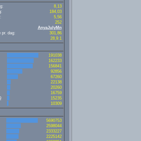
g:
8,13
g:
184,03
:
5,56
252
AnyaJulyMn
 pr. dag:
301,86
28,9:1
191038
162233
156841
92856
67260
22138
20260
16759
9
15235
10309
5690753
2598044
2333227
2225142