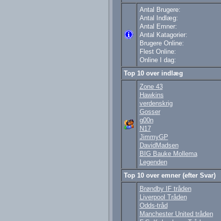
Antal Brugere:
Antal Indlæg:
Antal Emner:
Antal Katagorier:
Brugere Online:
Flest Online:
Online I dag:
Top 10 over indlæg
Zone 43
Hawkins
verdenskrig
Gosser
g00n
N17
JimmyGP
DavidMadsen
BIG Bauke Mollema
Legenden
Top 10 over emner (efter Svar)
Brøndby IF tråden
Liverpool Tråden
Odds-tråd
Manchester United tråden