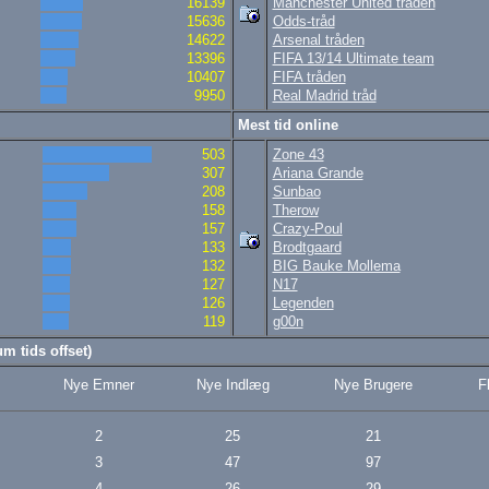
16139
Manchester United tråden
15636
Odds-tråd
14622
Arsenal tråden
13396
FIFA 13/14 Ultimate team
10407
FIFA tråden
9950
Real Madrid tråd
Mest tid online
503
Zone 43
307
Ariana Grande
208
Sunbao
158
Therow
157
Crazy-Poul
133
Brodtgaard
132
BIG Bauke Mollema
127
N17
126
Legenden
119
g00n
m tids offset)
Nye Emner
Nye Indlæg
Nye Brugere
F
2
25
21
3
47
97
4
26
29