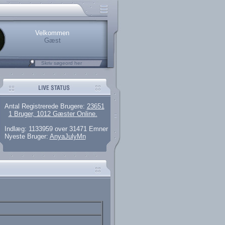
.
rerede brugere
 artikler og 135 guides
M25.264.324,00)
kke her.
Velkommen
Gæst
Antal Registrerede Brugere:
23651
1 Bruger, 1012 Gæster Online.
Indlæg: 1133959 over 31471 Emner
Nyeste Bruger:
AnyaJulyMn