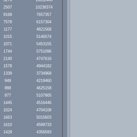
2507
10238374
9168
7657357
7578
6157304
1177
4821568
1015
5146574
1071
5453155
1744
5751096
2140
4747616
1578
4944182
1339
3734968
949
4219460
888
4625158
877
5107905
1445
4516446
1024
4704108
1663
5015603
1610
4599733
1429
4356593