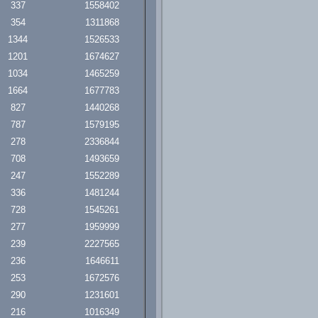
337
1558402
354
1311868
1344
1526533
1201
1674627
1034
1465259
1664
1677783
827
1440268
787
1579195
278
2336844
708
1493659
247
1552289
336
1481244
728
1545261
277
1959999
239
2227565
236
1646611
253
1672576
290
1231601
216
1016349