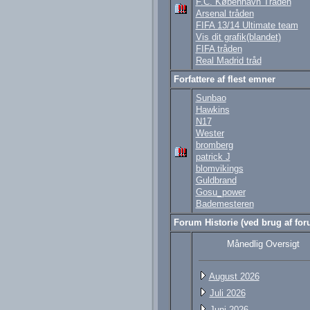
F.C. København Tråden
Arsenal tråden
FIFA 13/14 Ultimate team
Vis dit grafik(blandet)
FIFA tråden
Real Madrid tråd
Forfattere af flest emner
Sunbao
Hawkins
N17
Wester
bromberg
patrick J
blomvikings
Guldbrand
Gosu_power
Bademesteren
Forum Historie (ved brug af foru
Månedlig Oversigt
August 2026
Juli 2026
Juni 2026