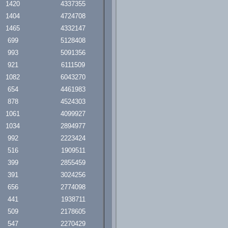
1420
4337355
1404
4724708
1465
4332147
699
5128408
993
5091356
921
6111509
1082
6043270
654
4461983
878
4524303
1061
4099927
1034
2894977
992
2223424
516
1909511
399
2855459
391
3024256
656
2774098
441
1938711
509
2178605
547
2270429