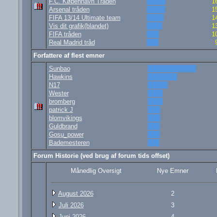
F.C. København Tråden
1
Arsenal tråden
1
FIFA 13/14 Ultimate team
1
Vis dit grafik(blandet)
1
FIFA tråden
1
Real Madrid tråd
Forfattere af flest emner
Sunbao
Hawkins
N17
Wester
bromberg
patrick J
blomvikings
Guldbrand
Gosu_power
Bademesteren
Forum Historie (ved brug af forum tids offset)
Månedlig Oversigt
Nye Emner
August 2026
2
Juli 2026
3
Juni 2026
4