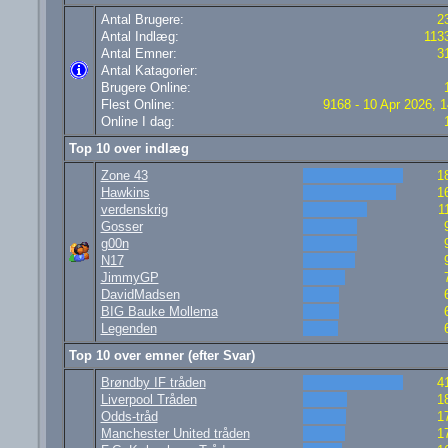
Antal Brugere:
2
Antal Indlæg:
113
Antal Emner:
3
Antal Katagorier:
Brugere Online:
Flest Online:
9168 - 10 Apr 2026, 1
Online I dag:
Top 10 over indlæg
Zone 43
1
Hawkins
1
verdenskrig
1
Gosser
g00n
N17
JimmyGP
DavidMadsen
BIG Bauke Mollema
Legenden
Top 10 over emner (efter Svar)
Brøndby IF tråden
4
Liverpool Tråden
1
Odds-tråd
1
Manchester United tråden
1