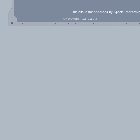
This site is not endorsed by Sports Interacti
©2005-2018, FmFreaks.dk