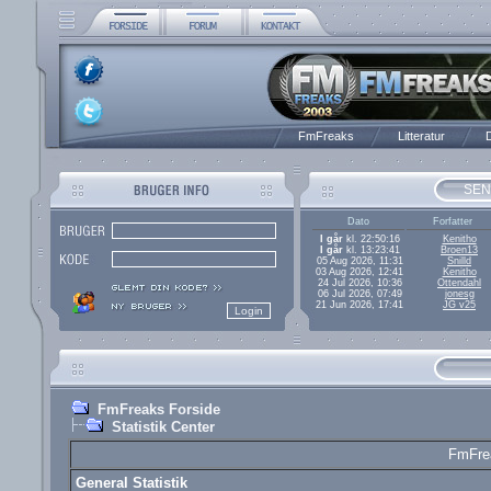
FmFreaks
Litteratur
D
SEN
Dato
Forfatter
I går
kl. 22:50:16
Kenitho
I går
kl. 13:23:41
Broen13
05 Aug 2026, 11:31
Snilld
03 Aug 2026, 12:41
Kenitho
24 Jul 2026, 10:36
Ottendahl
06 Jul 2026, 07:49
jonesg
21 Jun 2026, 17:41
JG v25
FmFreaks Forside
Statistik Center
FmFrea
General Statistik