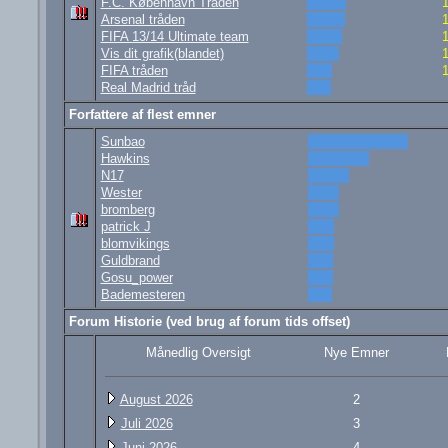
F.C. København Tråden
Arsenal tråden
FIFA 13/14 Ultimate team
Vis dit grafik(blandet)
FIFA tråden
Real Madrid tråd
Forfattere af flest emner
Sunbao
Hawkins
N17
Wester
bromberg
patrick J
blomvikings
Guldbrand
Gosu_power
Bademesteren
Forum Historie (ved brug af forum tids offset)
Månedlig Oversigt
Nye Emner
August 2026
2
Juli 2026
3
Juni 2026
4