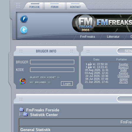
FmFreaks
Litteratur
D
SEN
Dato
Forfatter
I går
kl. 22:50:16
Kenitho
I går
kl. 13:23:41
Broen13
05 Aug 2026, 11:31
Snilld
03 Aug 2026, 12:41
Kenitho
24 Jul 2026, 10:36
Ottendahl
06 Jul 2026, 07:49
jonesg
21 Jun 2026, 17:41
JG v25
FmFreaks Forside
Statistik Center
FmFrea
General Statistik