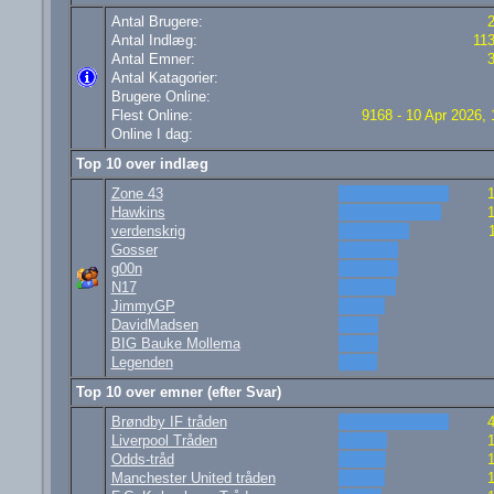
Antal Brugere:
Antal Indlæg:
11
Antal Emner:
Antal Katagorier:
Brugere Online:
Flest Online:
9168 - 10 Apr 2026, 
Online I dag:
Top 10 over indlæg
Zone 43
Hawkins
verdenskrig
Gosser
g00n
N17
JimmyGP
DavidMadsen
BIG Bauke Mollema
Legenden
Top 10 over emner (efter Svar)
Brøndby IF tråden
Liverpool Tråden
Odds-tråd
Manchester United tråden