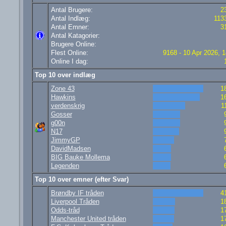
Antal Brugere:
2
Antal Indlæg:
113
Antal Emner:
3
Antal Katagorier:
Brugere Online:
Flest Online:
9168 - 10 Apr 2026, 1
Online I dag:
Top 10 over indlæg
Zone 43
1
Hawkins
1
verdenskrig
1
Gosser
g00n
N17
JimmyGP
DavidMadsen
BIG Bauke Mollema
Legenden
Top 10 over emner (efter Svar)
Brøndby IF tråden
4
Liverpool Tråden
1
Odds-tråd
1
Manchester United tråden
1