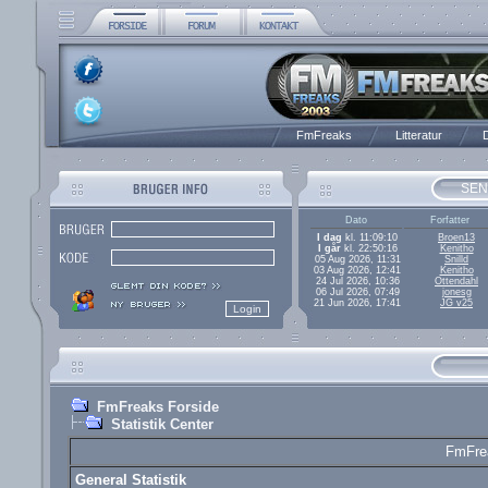
FmFreaks
Litteratur
D
SEN
Dato
Forfatter
I dag
kl. 11:09:10
Broen13
I går
kl. 22:50:16
Kenitho
05 Aug 2026, 11:31
Snilld
03 Aug 2026, 12:41
Kenitho
24 Jul 2026, 10:36
Ottendahl
06 Jul 2026, 07:49
jonesg
21 Jun 2026, 17:41
JG v25
FmFreaks Forside
Statistik Center
FmFrea
General Statistik