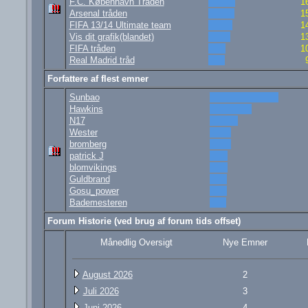
F.C. København Tråden
1
Arsenal tråden
1
FIFA 13/14 Ultimate team
1
Vis dit grafik(blandet)
1
FIFA tråden
1
Real Madrid tråd
Forfattere af flest emner
Sunbao
Hawkins
N17
Wester
bromberg
patrick J
blomvikings
Guldbrand
Gosu_power
Bademesteren
Forum Historie (ved brug af forum tids offset)
Månedlig Oversigt
Nye Emner
August 2026
2
Juli 2026
3
Juni 2026
4