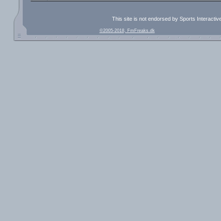
This site is not endorsed by Sports Interacti
©2005-2018, FmFreaks.dk