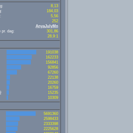
g:
8,13
g:
184,03
:
5,56
252
AnyaJulyMn
 pr. dag:
301,86
28,9:1
191038
162233
156841
92856
67260
22138
20260
16759
9
15235
10309
5691360
2598433
2333398
2225628