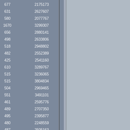
677
2175173
631
2627607
580
2077767
1670
3299307
656
2880141
498
2633806
518
2948802
482
2552389
425
2541160
610
3289767
515
3236065
515
3804834
504
2969465
551
3491101
461
2595776
489
2707350
495
2395877
480
2248559
487
2505163