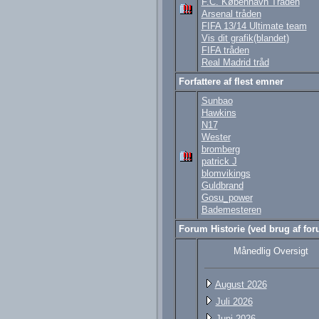
F.C. København Tråden
Arsenal tråden
FIFA 13/14 Ultimate team
Vis dit grafik(blandet)
FIFA tråden
Real Madrid tråd
Forfattere af flest emner
Sunbao
Hawkins
N17
Wester
bromberg
patrick J
blomvikings
Guldbrand
Gosu_power
Bademesteren
Forum Historie (ved brug af foru
Månedlig Oversigt
August 2026
Juli 2026
Juni 2026