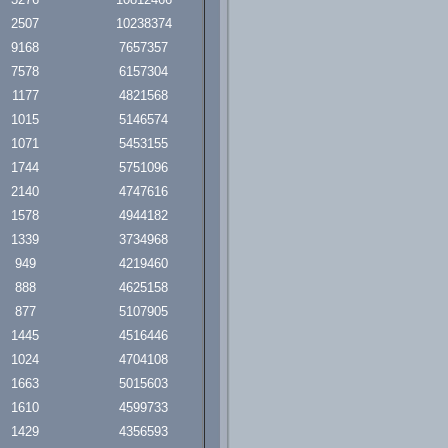
2507
10238374
9168
7657357
7578
6157304
1177
4821568
1015
5146574
1071
5453155
1744
5751096
2140
4747616
1578
4944182
1339
3734968
949
4219460
888
4625158
877
5107905
1445
4516446
1024
4704108
1663
5015603
1610
4599733
1429
4356593