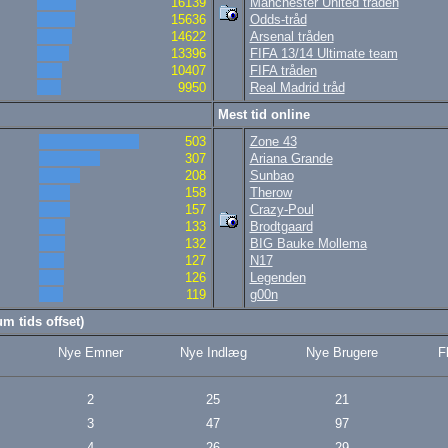
16139
Manchester United tråden
15636
Odds-tråd
14622
Arsenal tråden
13396
FIFA 13/14 Ultimate team
10407
FIFA tråden
9950
Real Madrid tråd
Mest tid online
503
Zone 43
307
Ariana Grande
208
Sunbao
158
Therow
157
Crazy-Poul
133
Brodtgaard
132
BIG Bauke Mollema
127
N17
126
Legenden
119
g00n
m tids offset)
Nye Emner
Nye Indlæg
Nye Brugere
F
2
25
21
3
47
97
4
26
29