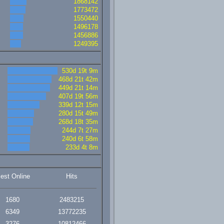
1868142
1773472
1550440
1496178
1456886
1249395
530d 19t 9m
468d 21t 42m
449d 21t 14m
407d 19t 56m
339d 12t 15m
280d 15t 49m
268d 18t 35m
244d 7t 27m
240d 6t 58m
233d 4t 8m
lest Online
Hits
1680
2483215
6349
13772235
3276
10812466