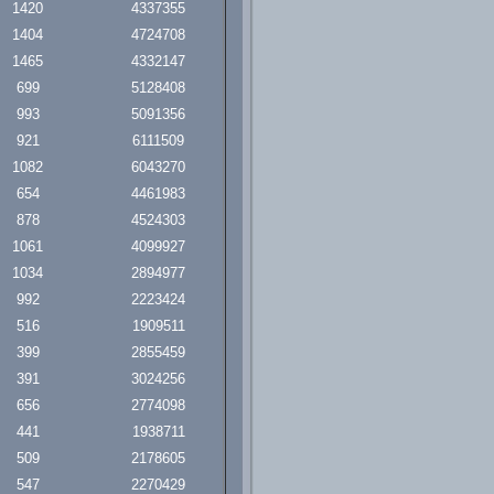
1420
4337355
1404
4724708
1465
4332147
699
5128408
993
5091356
921
6111509
1082
6043270
654
4461983
878
4524303
1061
4099927
1034
2894977
992
2223424
516
1909511
399
2855459
391
3024256
656
2774098
441
1938711
509
2178605
547
2270429