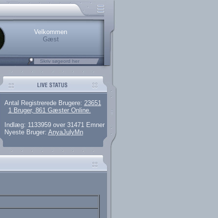
rerede brugere
 artikler og 135 guides
M25.264.324,00)
kke her.
Velkommen
Gæst
Antal Registrerede Brugere:
23651
1 Bruger, 861 Gæster Online.
Indlæg: 1133959 over 31471 Emner
Nyeste Bruger:
AnyaJulyMn