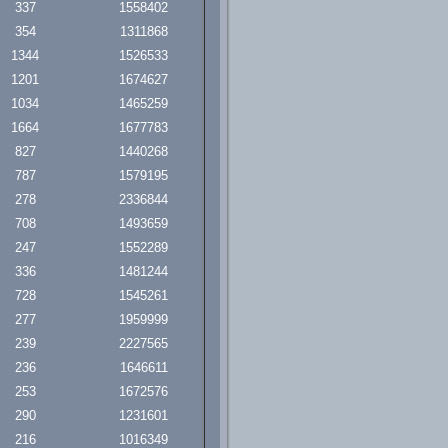
337
1558402
354
1311868
1344
1526533
1201
1674627
1034
1465259
1664
1677783
827
1440268
787
1579195
278
2336844
708
1493659
247
1552289
336
1481244
728
1545261
277
1959999
239
2227565
236
1646611
253
1672576
290
1231601
216
1016349