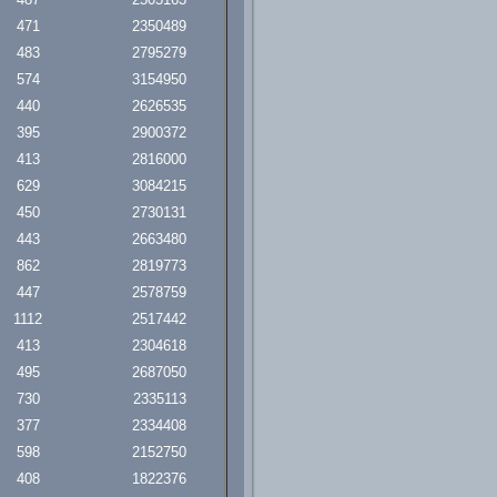
471
2350489
483
2795279
574
3154950
440
2626535
395
2900372
413
2816000
629
3084215
450
2730131
443
2663480
862
2819773
447
2578759
1112
2517442
413
2304618
495
2687050
730
2335113
377
2334408
598
2152750
408
1822376