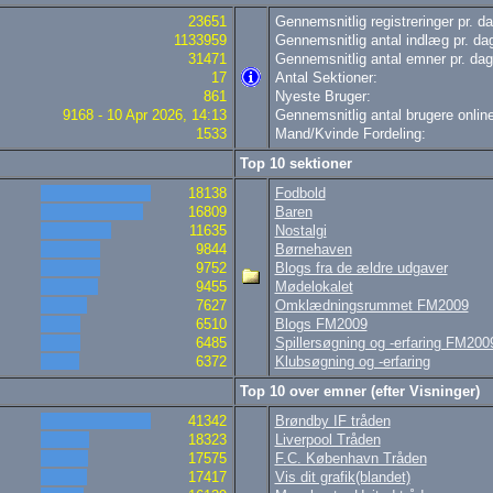
23651
Gennemsnitlig registreringer pr. da
1133959
Gennemsnitlig antal indlæg pr. da
31471
Gennemsnitlig antal emner pr. dag
17
Antal Sektioner:
861
Nyeste Bruger:
9168 - 10 Apr 2026, 14:13
Gennemsnitlig antal brugere online
1533
Mand/Kvinde Fordeling:
Top 10 sektioner
18138
Fodbold
16809
Baren
11635
Nostalgi
9844
Børnehaven
9752
Blogs fra de ældre udgaver
9455
Mødelokalet
7627
Omklædningsrummet FM2009
6510
Blogs FM2009
6485
Spillersøgning og -erfaring FM200
6372
Klubsøgning og -erfaring
Top 10 over emner (efter Visninger)
41342
Brøndby IF tråden
18323
Liverpool Tråden
17575
F.C. København Tråden
17417
Vis dit grafik(blandet)