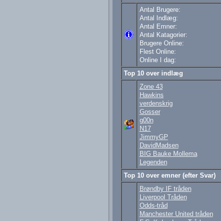
Antal Brugere:
Antal Indlæg:
Antal Emner:
Antal Katagorier:
Brugere Online:
Flest Online:
Online I dag:
Top 10 over indlæg
Zone 43
Hawkins
verdenskrig
Gosser
g00n
N17
JimmyGP
DavidMadsen
BIG Bauke Mollema
Legenden
Top 10 over emner (efter Svar)
Brøndby IF tråden
Liverpool Tråden
Odds-tråd
Manchester United tråden