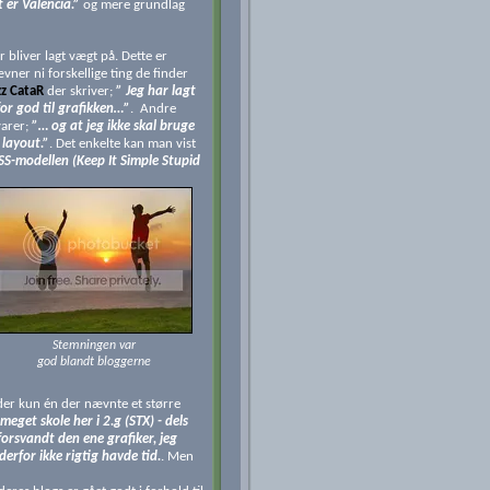
t er Valencia.”
og mere grundlag
r bliver lagt vægt på. Dette er
vner ni forskellige ting de finder
z CataR
der skriver;
” Jeg har lagt
 for god til grafikken…”
. Andre
varer;
”… og at jeg ikke skal bruge
 layout.”
. Det enkelte kan man vist
SS-modellen (Keep It Simple Stupid
Stemningen var
god blandt bloggerne
 der kun én der nævnte et større
meget skole her i 2.g (STX) - dels
forsvandt den ene grafiker, jeg
derfor ikke rigtig havde tid.
. Men