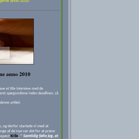
gerne anno 2010
ne anno 2010
lave et lille interview med de
varet spørgsmålene inden deadlinen, så
denne artikel.
s, og derfor startede vi med at
ge af de nye var det for at prøve
rospect
Krile
;
” Samtidig følte jeg, at