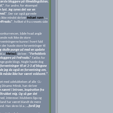
ørste bloggere på tilmeldingslisten.
t.”
. For andre, for eksempel
 lyst. Jeg synes det var en
ned.”
. Der var også garvede
 ikke mindst skriver
Indsæt navn
;
…
FMFreaks.”
, hvilket vi fra crewets side
r konkurrencen, både hvad angår
kende nok ikke de store
orventningerne kunne i hvert fald
n der havde store forventninger til
eg skulle punge ud med en update
bl.a.
Metsu1
skriver;
”Forholdsvis
e bloggere på FmFreaks.”
Fælles for
ange gode blogs. Nogle havde dog
forventninger til at 2-3 af blogsne
havde jeg da også en forventning om,
optik måske ikke har været voldsomt."
.
get med udelukkelsen af alle CL-
lig Dinamo Minsk, han skriver
 nævnt i introen, inspiration fra
tiltrukket mig. Og så gør det
ghed, interesse i klubbens liga og
skland har været blandt de mere
nd. Han skrev bl.a.;
...fordi jeg