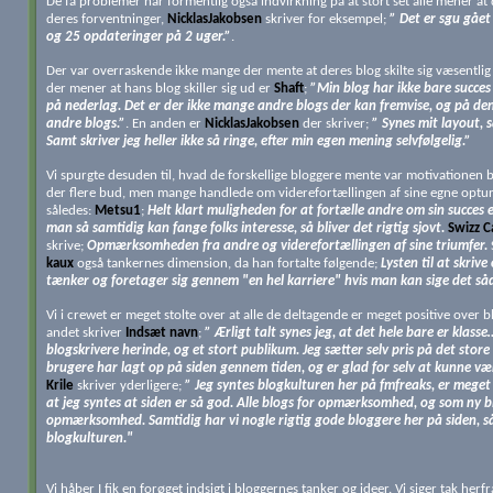
De få problemer har formentlig også indvirkning på at stort set alle mener at d
deres forventninger,
NicklasJakobsen
skriver for eksempel;
” Det er sgu gået 
og 25 opdateringer på 2 uger.”
.
Der var overraskende ikke mange der mente at deres blog skilte sig væsentli
der mener at hans blog skiller sig ud er
Shaft
;
”Min blog har ikke bare succe
på nederlag. Det er der ikke mange andre blogs der kan fremvise, og på den
andre blogs.”
. En anden er
NicklasJakobsen
der skriver;
” Synes mit layout, s
Samt skriver jeg heller ikke så ringe, efter min egen mening selvfølgelig.”
Vi spurgte desuden til, hvad de forskellige bloggere mente var motivationen b
der flere bud, men mange handlede om viderefortællingen af sine egne opture
således:
Metsu1
;
Helt klart muligheden for at fortælle andre om sin succes el
man så samtidig kan fange folks interesse, så bliver det rigtig sjovt.
Swizz C
skrive;
Opmærksomheden fra andre og viderefortællingen af sine triumfer.
S
kaux
også tankernes dimension, da han fortalte følgende;
Lysten til at skri
tænker og foretager sig gennem "en hel karriere" hvis man kan sige det så
Vi i crewet er meget stolte over at alle de deltagende er meget positive over 
andet skriver
Indsæt navn
;
” Ærligt talt synes jeg, at det hele bare er klas
blogskrivere herinde, og et stort publikum. Jeg sætter selv pris på det store 
brugere har lagt op på siden gennem tiden, og er glad for selv at kunne vær
Krile
skriver yderligere;
” Jeg syntes blogkulturen her på fmfreaks, er meget 
at jeg syntes at siden er så god. Alle blogs for opmærksomhed, og som ny blo
opmærksomhed. Samtidig har vi nogle rigtig gode bloggere her på siden, så 
blogkulturen."
Vi håber I fik en forøget indsigt i bloggernes tanker og ideer. Vi siger tak herf