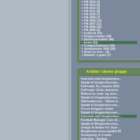
+ FM 2014 (1)
+ FM 2013 (6)
+ FM 2012 (2)
+ FM 2011 (8)
+ FM 2010 (7)
+ FM 2009 (7)
+ FM 2008 (14)
+ FM 2007 (11)
+ FM 2006 (26)
+ FM 2005 (2)
+ Fodbold (21)
+ Klubportrætter (36)
+ Spillerportrætter (46)
- Andet (32)
+ Crewportrætserie (16)
+ Julekalender 2005 (25)
+ Hvad nu hvis.. (4)
+ Matador Ligaen (7)
Artikler i denne gruppe
Interview med blogmestere...
Optakt til blogkonkurrenc...
FmFreaks Års Awards 2013
FmFreaks' 10-års fødselsd...
Referat fra crew- og venn...
Optakt til blogkonkurrenc...
Oddssektionen - Tallene b...
Optakt til blogkonkurrenc...
Fra en bloggers vinkel
Optakt til blogkonkurrenc...
Interview med blogkonkurr...
Football Manager Live rel...
Optakt til Blogkonkurrenc...
Undgå At Betale For Dyre ...
Blogkonkurrence-optakt2 09
Ansøgning til Crewet
Interview - Sunbao