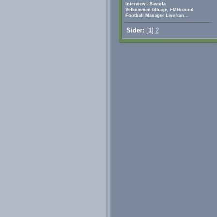
Interview - Saviola
Velkommen tilbage, FMGround
Football Manager Live kan...
Sider:
[
1
]
2