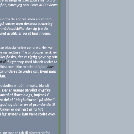
eres blogs er gået godt i forhold til
fint, synes jeg selv. Over 4000 views
g ud fra de andres, men en af dem
s på succes men derimod nederlag
 måde adskiller den sig fra de
amt grafik, er på et højt niveau.
ag blogskrivning generelt. Her var
 og nedture. Tre af bloggerne skrev
ler fiasko, det er rigtig sjovt og når
ataR
fulgte trop med blandt andet at
idst men ikke mindst tilføjede
Jau-
ve og underrette andre om, hvad man
dan.
blogkulturen på fmfreaks, blandt
se… Der er mange utroligt dygtige
antal af flotte blogs, fmfreaks'
e del af "blogkulturen" på siden.”
.
god, og det er en af grundende til
gger er det rart at få lidt
jeg syntes vi kan være stolte over
ra, og mange tak til bloggerne for