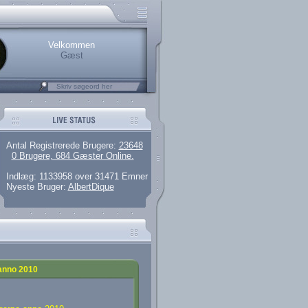
rerede brugere
 artikler og 135 guides
M25.264.324,00)
kke her.
Velkommen
Gæst
Antal Registrerede Brugere:
23648
0 Brugere, 684 Gæster Online.
Indlæg: 1133958 over 31471 Emner
Nyeste Bruger:
AlbertDique
 anno 2010