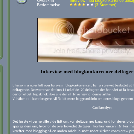
Overskrift
Interview med blogkonkurrence delta
Bedømmelse
(3 Stemmer)
Interview med blogkonkurrence deltager
Eftersom vi nu er lidt over halvvejs i blogkonkurrencen, har vi i crewet besluttet at 
deltagende. Desværre var det kun 11 ud af de 20 deltagere der har nået at få bes
derfor vil det, logisk nok, ikke alle der vil blive nævnt i denne artikel.
Vi håber at I, kære brugere, vil få lidt mere baggrundsinfo om deres blogs gennem 
God læselyst
Det første vi gerne ville vide lidt om, var deltagernes baggrund for deres blog
spørge dem om, hvorfor de overhovedet deltager i konkurrencen i år. For man
kræfter med blogging på en anden måde, blandt andet skriver vores crew p