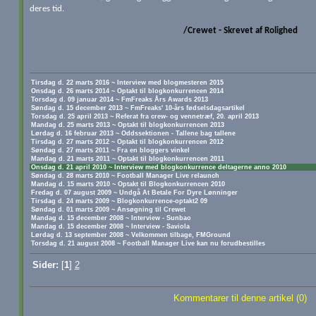
deres tid.
/Crewet - Skrevet af Rolighed
Tirsdag d. 22 marts 2016 ~ Interview med blogmesteren 2015
Onsdag d. 26 marts 2014 ~ Optakt til blogkonkurrencen 2014
Torsdag d. 09 januar 2014 ~ FmFreaks Års Awards 2013
Søndag d. 15 december 2013 ~ FmFreaks' 10-års fødselsdagsartikel
Torsdag d. 25 april 2013 ~ Referat fra crew- og vennetræf, 20. april 2013
Mandag d. 25 marts 2013 ~ Optakt til blogkonkurrencen 2013
Lørdag d. 16 februar 2013 ~ Oddssektionen - Tallene bag tallene
Tirsdag d. 27 marts 2012 ~ Optakt til blogkonkurrencen 2012
Søndag d. 27 marts 2011 ~ Fra en bloggers vinkel
Mandag d. 21 marts 2011 ~ Optakt til blogkonkurrencen 2011
Onsdag d. 21 april 2010 ~ Interview med blogkonkurrence deltagerne anno 2010
Søndag d. 28 marts 2010 ~ Football Manager Live relaunch
Mandag d. 15 marts 2010 ~ Optakt til Blogkonkurrencen 2010
Fredag d. 07 august 2009 ~ Undgå At Betale For Dyre Lønninger
Tirsdag d. 24 marts 2009 ~ Blogkonkurrence-optakt2 09
Søndag d. 01 marts 2009 ~ Ansøgning til Crewet
Mandag d. 15 december 2008 ~ Interview - Sunbao
Mandag d. 15 december 2008 ~ Interview - Saviola
Lørdag d. 13 september 2008 ~ Velkommen tilbage, FMGround
Torsdag d. 21 august 2008 ~ Football Manager Live kan nu forudbestilles
Sider:
[
1
]
2
Kommentarer til denne artikel (0)