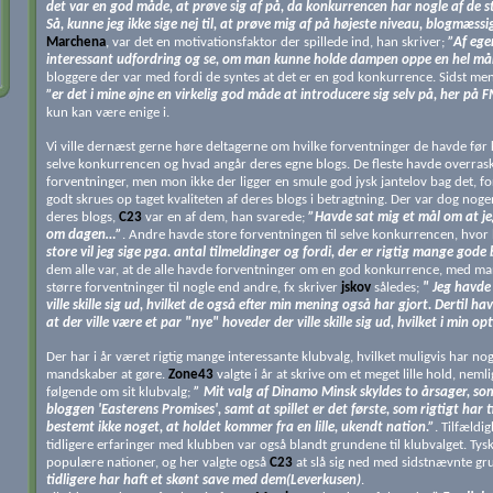
det var en god måde, at prøve sig af på, da konkurrencen har nogle af de st
Så, kunne jeg ikke sige nej til, at prøve mig af på højeste niveau, blogmæssig
Marchena
, var det en motivationsfaktor der spillede ind, han skriver;
”Af egen
interessant udfordring og se, om man kunne holde dampen oppe en hel må
bloggere der var med fordi de syntes at det er en god konkurrence. Sidst men
”er det i mine øjne en virkelig god måde at introducere sig selv på, her på 
kun kan være enige i.
Vi ville dernæst gerne høre deltagerne om hvilke forventninger de havde fø
selve konkurrencen og hvad angår deres egne blogs. De fleste havde overras
forventninger, men mon ikke der ligger en smule god jysk jantelov bag det, f
godt skrues op taget kvaliteten af deres blogs i betragtning. Der var dog noge
deres blogs,
C23
var en af dem, han svarede;
”Havde sat mig et mål om at j
om dagen…”
. Andre havde store forventningen til selve konkurrencen, hvor 
store vil jeg sige pga. antal tilmeldinger og fordi, der er rigtig mange god
dem alle var, at de alle havde forventninger om en god konkurrence, med m
større forventninger til nogle end andre, fx skriver
jskov
således;
" Jeg havde 
ville skille sig ud, hvilket de også efter min mening også har gjort. Dertil 
at der ville være et par "nye" hoveder der ville skille sig ud, hvilket i min 
Der har i år været rigtig mange interessante klubvalg, hvilket muligvis har no
mandskaber at gøre.
Zone43
valgte i år at skrive om et meget lille hold, nem
følgende om sit klubvalg;
” Mit valg af Dinamo Minsk skyldes to årsager, som
bloggen 'Easterens Promises', samt at spillet er det første, som rigtigt har 
bestemt ikke noget, at holdet kommer fra en lille, ukendt nation.”
. Tilfældi
tidligere erfaringer med klubben var også blandt grundene til klubvalget. Ty
populære nationer, og her valgte også
C23
at slå sig ned med sidstnævnte gru
tidligere har haft et skønt save med dem(Leverkusen)
.