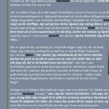
Til sidst var der også Valencia-fanen
Marchena
der skrev følgende;
” Fordi de
behøves vel ikke når man er fan.
Når vi snakker blogs, så er det meget forskelligt fra person til person, hvad de
konkurrencedeltager
ne er rigtig godt eksempel på, da de elleve deltagende næ
vigtige. Dog sætter over halvdelen det skriftlige i højsædet, en af disse er
Swiz
vægt på det skriftlige. Jeg ved jeg kan skrive, ligesom jeg ved jeg ikke er alt
havde valgt at lægge mere vægt på det enkelte, for eksempel
Shaft
der bl.a. s
flere timer på at lave opsætningen til min blog. Derfor det nemme og ligetil
også kan sige er i centrum for
Zone43
der skriver;
Jeg har benyttet mig af KI
red.)…”
.
Der er også ret stor spredning på, hvad folk lægger vægt på, når de læser
blogs, dog med den undtagelse at også her er det skriftlige i højsædet,
bl.a. skriver
jskovc
;
”Der tænker jeg udelukkende på det skrive tekniske,
jeg kan da godt se om det er pænt sat op, men det tæller ikke en skid i
min bog når det er en konkurrence som den her.”
. Der blev i den
forbindelse også nævnt at det skal være sjovt for skribenten, lysten til det
skal være der, realisme, det grafiske, layoutet, at holde et højt niveau, et
godt klubvalg og at det skal være interessant for læseren - måske nogle
ting fremtidige blogskribenter skal holde in mente når de skal skrive
blogs?
Deltagerne er heldigvis ikke stødt på nogen større problemer i år, faktisk var
problem,
Jau-kaux
svarede;
” Jeps. Jeg har mistet skrivelysten - dels pga. for 
pga. at jeg følte mig tvunget til at spille for at kunne opdatere. Derudover 
havde til rådighed, fra siden, alt i mens den anden fik for meget at lave, og 
mon ikke han kan formå at få det på rette spor frem mod slutspurten.