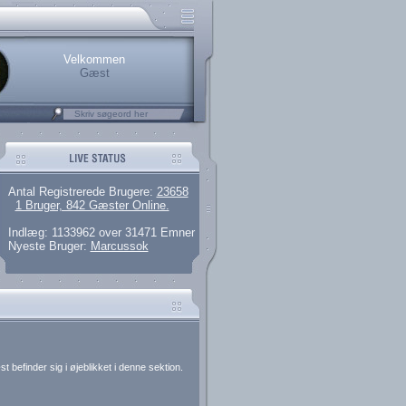
rerede brugere
 artikler og 135 guides
M25.276.026,13)
kke her.
Velkommen
Gæst
Antal Registrerede Brugere:
23658
1 Bruger, 842 Gæster Online.
Indlæg: 1133962 over 31471 Emner
Nyeste Bruger:
Marcussok
 befinder sig i øjeblikket i denne sektion.