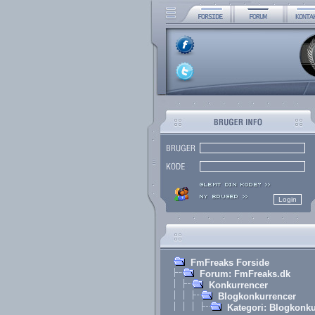
FmFreaks Forside
Forum: FmFreaks.dk
Konkurrencer
Blogkonkurrencer
Kategori: Blogkonk