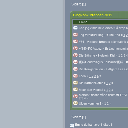
Sider:
[
1
]
Blogkonkurrencen 2015
Emne
Kan jeg vinde hele lortet? Så drop 
Jeg forestiller mig... #The End
«
1
2
#74 - Verdens førende talentfabrik
~{35}~FC Vaduz ~ Et Liechtenstein
Die Störche - Holstein Kiel
«
1
2
3
4
蛋糕Dendrolagus Keilhauite蛋糕 - 
Die Königsblauen - Tidligere Les 
Loco
«
1
2
3
4
»
Die Kartoffelkäfer
«
1
2
»
Meer dan Voetbal
«
1
2
»
Morten Olsens våde drøm!#FLEST De
2
3
4
»
Ulven kommer !
«
1
2
»
Sider:
[
1
]
Emne du har lavet indlæg i