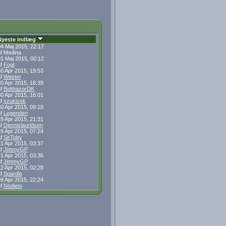
Nyeste indlæg
4 Maj 2015, 22:17
f Medina
1 Maj 2015, 00:12
af
Fogt
0 Apr 2015, 19:53
af
Wester
0 Apr 2015, 18:39
af
BelthazorDK
0 Apr 2015, 16:01
af
szukizek
0 Apr 2015, 09:18
af
Legenden
9 Apr 2015, 21:31
af
Dennislauridsen
9 Apr 2015, 07:24
af
SirToby
1 Apr 2015, 03:37
af
JimmyGP
1 Apr 2015, 03:36
af
JimmyGP
2 Apr 2015, 02:28
af
Spardle
9 Apr 2015, 22:24
af
Nodiem