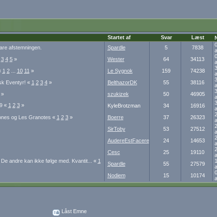
Startet af
Svar
Læst
0
bare afstemningen.
Spardle
5
7838
a
0
3
4
5
»
Wester
64
34113
3
«
1
2
...
10
11
»
Le Sygnok
159
74238
3
sk Eventyr!
«
1
2
3
4
»
BelthazorDK
55
38116
3
»
szukizek
50
46905
3
#9
«
1
2
3
»
KyleBrotzman
34
16916
2
Gones og Les Granotes
«
1
2
3
»
Boerre
37
26323
2
SirToby
53
27512
2
AudereEstFacere
24
14653
2
Cesc
25
19110
 andre kan ikke følge med. Kvantit...
«
1
1
Spardle
55
27579
0
Nodiem
15
10174
Låst Emne