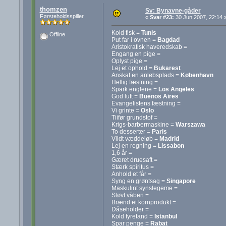
thomzen
Sv: Bynavne-gåder
Førsteholdsspiller
«
Svar #23:
30 Jun 2007, 22:14 
Kold fisk =
Tunis
Offline
Put far i ovnen =
Bagdad
Aristokratisk haveredskab =
Engang en pige =
Oplyst pige =
Lej et ophold =
Bukarest
Anskaf en anløbsplads =
København
Hellig fæstning =
Spark englene =
Los Angeles
God luft =
Buenos Aires
Evangelistens fæstning =
Vi grinte =
Oslo
Tiifør grundstof =
Krigs-barbermaskine =
Warszawa
To desserter =
Paris
Vildt væddeløb =
Madrid
Lej en regning =
Lissabon
1,6 år =
Gæret druesaft =
Stærk spiritus =
Anhold et får =
Syng en grøntsag =
Singapore
Maskulint synslegeme =
Sløvt våben =
Brænd et kornprodukt =
Dåseholder =
Kold tyretand =
Istanbul
Spar penge =
Rabat