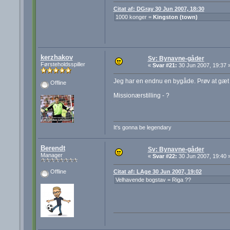
Citat af: DGray 30 Jun 2007, 18:30
1000 konger =
Kingston (town)
kerzhakov
Sv: Bynavne-gåder
Førsteholdsspiller
«
Svar #21:
30 Jun 2007, 19:37 
Jeg har en endnu en bygåde. Prøv at gæt
Offline
Missionærstilling - ?
It's gonna be legendary
Berendt
Sv: Bynavne-gåder
Manager
«
Svar #22:
30 Jun 2007, 19:40 
Citat af: LAge 30 Jun 2007, 19:02
Offline
Velhavende bogstav = Riga ??