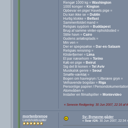
Rengør 1000 kg =
Washington
1000 konger =
Kington
Opbevar en pige/ Havets pige =
Du kan ikke se =
Dublin
Hurtig klokke =
Belfast
Sammenfoldet mand =
Religiøs sygdom =
Buddapest
Brug af samme vinter-opholdssted =
Stille havn =
Cairo
Gudens anløbsplads =
Min ven =
Der er spegepølse =
Dar-es-Salaam
Religiøs rensning =
Klisterfjerner =
Lima
Et par næsehorn =
Torino
Køb en pige =
Beirut
Sig det til konen =
Tel Aviv
Musikalsk genre =
Seoul
Smølfe-værktøj =
Bogen om havregryn / Litterære gryn =
Velhavende bogstav =
Riga
Personlige papirer / Persondokumentatio
Atomvåben =
Installer en filmafspiller =
Montevideo
«
Seneste Redigering: 30 Jun 2007, 22:16 af 
mortenbrenoe
Sv: Bynavne-gåder
Landsholdsspiller
«
Svar #24:
30 Jun 2007, 22:34 