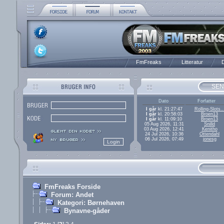
FmFreaks
Litteratur
D
SEN
Dato
Forfatter
I går
kl. 21:27:47
Rolling-Slots..
I går
kl. 20:58:03
Broen13
I går
kl. 11:09:10
Broen13
05 Aug 2026, 11:31
Snilld
03 Aug 2026, 12:41
Kenitho
24 Jul 2026, 10:36
Ottendahl
06 Jul 2026, 07:49
jonesg
FmFreaks Forside
Forum: Andet
Kategori: Børnehaven
Bynavne-gåder