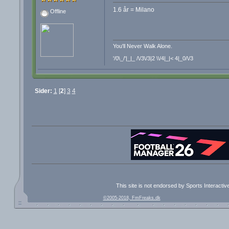
1.6 år = Milano
Offline
You'll Never Walk Alone.
'/0\_/'|_|_ /\/3\/3|2 \\/4|_|< 4|_0/\/3
Sider:
1
[
2
]
3
4
This site is not endorsed by Sports Interacti
©2005-2018, FmFreaks.dk