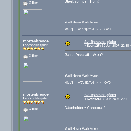
Stærk spiritus = Rom?
Offline
You'll Never Walk Alone.
'/0\_/'|_|_ /\/3\/3|2 \\/4|_|< 4|_0/\/3
mortenbrenoe
Sv: Bynavne-gåder
Landsholdsspiller
«
Svar #25:
30 Jun 2007, 22:38 
Gæret Druesaft = Wien?
Offline
You'll Never Walk Alone.
'/0\_/'|_|_ /\/3\/3|2 \\/4|_|< 4|_0/\/3
mortenbrenoe
Sv: Bynavne-gåder
Landsholdsspiller
«
Svar #26:
30 Jun 2007, 22:41 
Dåseholder = Canberra ?
Offline
You'll Never Walk Alone.