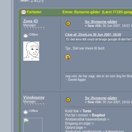
Sider:
1
[
2
]
3
4
Forfatter
Emne: Bynavne-gåder (Læst 77185 gang
Zone 43
Sv: Bynavne-gåder
Manager
«
Svar #15:
30 Jun 2007, 18:57 
Citat af: ZhotLog 30 Jun 2007, 18:50
Offline
Er det ikke lidt snyd at bruge google til det he
Tja.. Det var mere til facit
Jeg ved, de har sagt, det er en stor ting for B
- Daniel Agger.
Vinokourov
Sv: Bynavne-gåder
Manager
«
Svar #16:
30 Jun 2007, 19:02 
Kold fisk =
Tunis
Offline
Put far i ovnen =
Bagdad
Aristokratisk haveredskab =
Engang en pige =
Oplyst pige =
Anskaf en anløbsplads = København