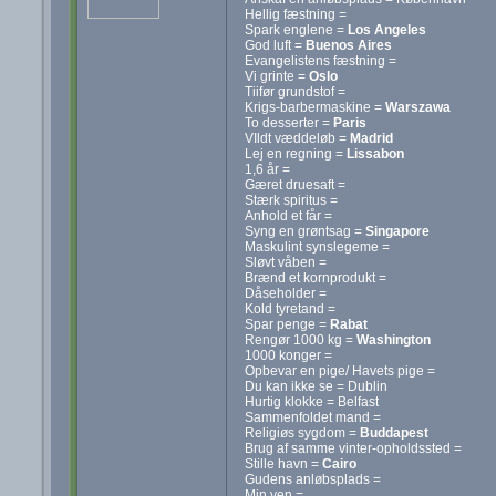
Hellig fæstning =
Spark englene =
Los Angeles
God luft =
Buenos Aires
Evangelistens fæstning =
Vi grinte =
Oslo
Tiifør grundstof =
Krigs-barbermaskine =
Warszawa
To desserter =
Paris
VIldt væddeløb =
Madrid
Lej en regning =
Lissabon
1,6 år =
Gæret druesaft =
Stærk spiritus =
Anhold et får =
Syng en grøntsag =
Singapore
Maskulint synslegeme =
Sløvt våben =
Brænd et kornprodukt =
Dåseholder =
Kold tyretand =
Spar penge =
Rabat
Rengør 1000 kg =
Washington
1000 konger =
Opbevar en pige/ Havets pige =
Du kan ikke se = Dublin
Hurtig klokke = Belfast
Sammenfoldet mand =
Religiøs sygdom =
Buddapest
Brug af samme vinter-opholdssted =
Stille havn =
Cairo
Gudens anløbsplads =
Min ven =