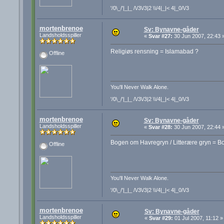
'/0\_/'|_|_ /\/3\/3|2 \\/4|_|< 4|_0/\/3
mortenbrenoe
Sv: Bynavne-gåder
Landsholdsspiller
«
Svar #27:
30 Jun 2007, 22:43 
Religiøs rensning = Islamabad ?
Offline
You'll Never Walk Alone.
'/0\_/'|_|_ /\/3\/3|2 \\/4|_|< 4|_0/\/3
mortenbrenoe
Sv: Bynavne-gåder
Landsholdsspiller
«
Svar #28:
30 Jun 2007, 22:44 
Bogen om Havregryn / Litterære gryn = B
Offline
You'll Never Walk Alone.
'/0\_/'|_|_ /\/3\/3|2 \\/4|_|< 4|_0/\/3
mortenbrenoe
Sv: Bynavne-gåder
Landsholdsspiller
«
Svar #29:
01 Jul 2007, 11:12 »