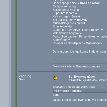
Der er spegepølse =
Dar-es-Salaam
Religiøs rensning =
Klisterfjerner = Lima
Et par næsehorn =
Køb en pige =
Beirut
Sig det til konen =
Tel Aviv
Musikalsk genre =
Seoul
Smølfe-værktøj =
Bogen om havregryn / Litterære gryn =
Velhavende bogstav =
Personlige papirer / Persondokumentatio
Atomvåben =
Installer en filmafspiller =
Montevideo
Det var dem, jeg lige kunne finde en s
Den stolte vinder af
Tour-konkurrencen
ZhotLog
Sv: Bynavne-gåder
Gæst
«
Svar #17:
30 Jun 2007, 19:03 
Citat af: DGray 30 Jun 2007, 18:30
Kold tyretand =
Istanbul
Zone:
Ja, jeg tænkte godt over, at du var noget 