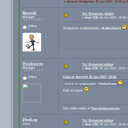
«
Seneste Redigering: 30 Jun 2007, 19:05 af 
Berendt
Sv: Bynavne-gåder
Manager
«
Svar #18:
30 Jun 2007, 19:05 
Offline
Anskaf en anløbsplads =
København
Vinokourov
Sv: Bynavne-gåder
Manager
«
Svar #19:
30 Jun 2007, 19:07 
Citat af: Berendt 30 Jun 2007, 19:05
Offline
Anskaf en anløbsplads =
København
Køb en havn
Den stolte vinder af
Tour-konkurrencen
ZhotLog
Sv: Bynavne-gåder
Gæst
«
Svar #20:
30 Jun 2007, 19:32 