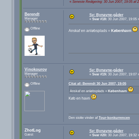
«
Seneste Redigering: 30 Jun 2007, 19:05 af 
Berendt
Sv: Bynavne-gåder
Manager
«
Svar #18:
30 Jun 2007, 19:05 
Offline
Anskaf en anløbsplads =
København
Vinokourov
Sv: Bynavne-gåder
Manager
«
Svar #19:
30 Jun 2007, 19:07 
Citat af: Berendt 30 Jun 2007, 19:05
Offline
Anskaf en anløbsplads =
København
Køb en havn
Den stolte vinder af
Tour-konkurrencen
ZhotLog
Sv: Bynavne-gåder
Gæst
«
Svar #20:
30 Jun 2007, 19:32 