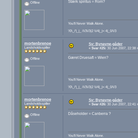
Stærk spiritus = Rom?
Offline
You'll Never Walk Alone.
'/0\_/'|_|_ /\/3\/3|2 \\/4|_|< 4|_0/\/3
mortenbrenoe
Sv: Bynavne-gåder
Landsholdsspiller
«
Svar #25:
30 Jun 2007, 22:38 
Gæret Druesaft = Wien?
Offline
You'll Never Walk Alone.
'/0\_/'|_|_ /\/3\/3|2 \\/4|_|< 4|_0/\/3
mortenbrenoe
Sv: Bynavne-gåder
Landsholdsspiller
«
Svar #26:
30 Jun 2007, 22:41 
Dåseholder = Canberra ?
Offline
You'll Never Walk Alone.