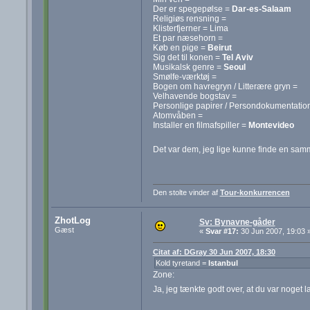
Der er spegepølse =
Dar-es-Salaam
Religiøs rensning =
Klisterfjerner = Lima
Et par næsehorn =
Køb en pige =
Beirut
Sig det til konen =
Tel Aviv
Musikalsk genre =
Seoul
Smølfe-værktøj =
Bogen om havregryn / Litterære gryn =
Velhavende bogstav =
Personlige papirer / Persondokumentatio
Atomvåben =
Installer en filmafspiller =
Montevideo
Det var dem, jeg lige kunne finde en s
Den stolte vinder af
Tour-konkurrencen
ZhotLog
Sv: Bynavne-gåder
Gæst
«
Svar #17:
30 Jun 2007, 19:03 
Citat af: DGray 30 Jun 2007, 18:30
Kold tyretand =
Istanbul
Zone:
Ja, jeg tænkte godt over, at du var noget 