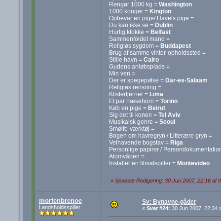
Rengør 1000 kg =
Washington
1000 konger =
Kington
Opbevar en pige/ Havets pige =
Du kan ikke se =
Dublin
Hurtig klokke =
Belfast
Sammenfoldet mand =
Religiøs sygdom =
Buddapest
Brug af samme vinter-opholdssted =
Stille havn =
Cairo
Gudens anløbsplads =
Min ven =
Der er spegepølse =
Dar-es-Salaam
Religiøs rensning =
Klisterfjerner =
Lima
Et par næsehorn =
Torino
Køb en pige =
Beirut
Sig det til konen =
Tel Aviv
Musikalsk genre =
Seoul
Smølfe-værktøj =
Bogen om havregryn / Litterære gryn =
Velhavende bogstav =
Riga
Personlige papirer / Persondokumentatio
Atomvåben =
Installer en filmafspiller =
Montevideo
«
Seneste Redigering: 30 Jun 2007, 22:16 af 
mortenbrenoe
Sv: Bynavne-gåder
Landsholdsspiller
«
Svar #24:
30 Jun 2007, 22:34 