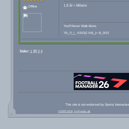
1.6 år = Milano
Offline
You'll Never Walk Alone.
'/0\_/'|_|_ /\/3\/3|2 \\/4|_|< 4|_0/\/3
Sider:
1
[
2
]
3
4
This site is not endorsed by Sports Interacti
©2005-2018, FmFreaks.dk