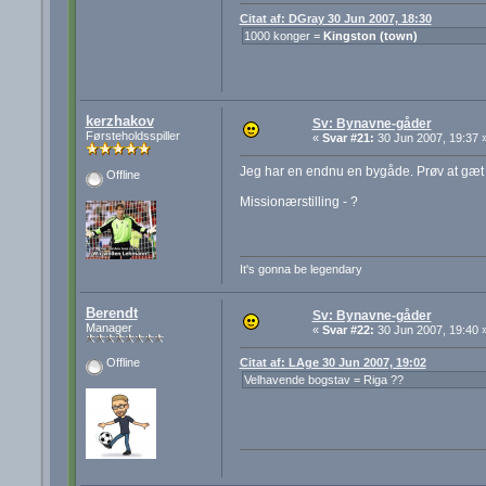
Citat af: DGray 30 Jun 2007, 18:30
1000 konger =
Kingston (town)
kerzhakov
Sv: Bynavne-gåder
Førsteholdsspiller
«
Svar #21:
30 Jun 2007, 19:37 
Jeg har en endnu en bygåde. Prøv at gæt
Offline
Missionærstilling - ?
It's gonna be legendary
Berendt
Sv: Bynavne-gåder
Manager
«
Svar #22:
30 Jun 2007, 19:40 
Citat af: LAge 30 Jun 2007, 19:02
Offline
Velhavende bogstav = Riga ??