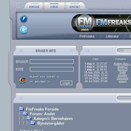
FmFreaks
Litteratur
D
SEN
Dato
Forfatter
I dag
kl. 21:27:47
Rolling-Slots..
I dag
kl. 20:58:03
Broen13
I dag
kl. 11:09:10
Broen13
05 Aug 2026, 11:31
Snilld
03 Aug 2026, 12:41
Kenitho
24 Jul 2026, 10:36
Ottendahl
06 Jul 2026, 07:49
jonesg
FmFreaks Forside
Forum: Andet
Kategori: Børnehaven
Bynavne-gåder