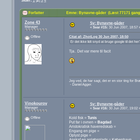
Sider:
1
[
2
]
3
4
Forfatter
Emne: Bynavne-gåder (Læst 77171 gang
Zone 43
Sv: Bynavne-gåder
Manager
«
Svar #15:
30 Jun 2007, 18:57 
Citat af: ZhotLog 30 Jun 2007, 18:50
Offline
Er det ikke lidt snyd at bruge google til det he
Tja.. Det var mere til facit
Jeg ved, de har sagt, det er en stor ting for B
- Daniel Agger.
Vinokourov
Sv: Bynavne-gåder
Manager
«
Svar #16:
30 Jun 2007, 19:02 
Kold fisk =
Tunis
Offline
Put far i ovnen =
Bagdad
Aristokratisk haveredskab =
Engang en pige =
Oplyst pige =
Anskaf en anløbsplads = København