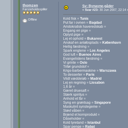
thomzen
Sv: Bynavne-gåder
Førsteholdsspiller
«
Svar #23:
30 Jun 2007, 22:14 
Kold fisk =
Tunis
Offline
Put far i ovnen =
Bagdad
Aristokratisk haveredskab =
Engang en pige =
Oplyst pige =
Lej et ophold =
Bukarest
Anskaf en anløbsplads =
København
Hellig fæstning =
Spark englene =
Los Angeles
God luft =
Buenos Aires
Evangelistens fæstning =
Vi grinte =
Oslo
Tiifør grundstof =
Krigs-barbermaskine =
Warszawa
To desserter =
Paris
Vildt væddeløb =
Madrid
Lej en regning =
Lissabon
1,6 år =
Gæret druesaft =
Stærk spiritus =
Anhold et får =
Syng en grøntsag =
Singapore
Maskulint synslegeme =
Sløvt våben =
Brænd et kornprodukt =
Dåseholder =
Kold tyretand =
Istanbul
Spar penge =
Rabat