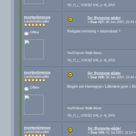
'/0\_/'|_|_ /\/3\/3|2 \\/4|_|< 4|_0/\/3
mortenbrenoe
Sv: Bynavne-gåder
Landsholdsspiller
«
Svar #27:
30 Jun 2007, 22:43 
Religiøs rensning = Islamabad ?
Offline
You'll Never Walk Alone.
'/0\_/'|_|_ /\/3\/3|2 \\/4|_|< 4|_0/\/3
mortenbrenoe
Sv: Bynavne-gåder
Landsholdsspiller
«
Svar #28:
30 Jun 2007, 22:44 
Bogen om Havregryn / Litterære gryn = B
Offline
You'll Never Walk Alone.
'/0\_/'|_|_ /\/3\/3|2 \\/4|_|< 4|_0/\/3
mortenbrenoe
Sv: Bynavne-gåder
Landsholdsspiller
«
Svar #29:
01 Jul 2007, 11:12 »