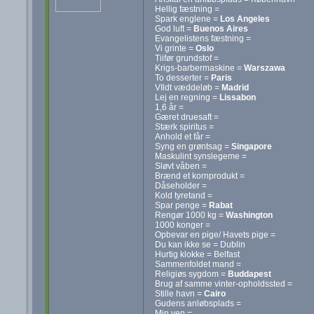
Hellig fæstning =
Spark englene =
Los Angeles
God luft =
Buenos Aires
Evangelistens fæstning =
Vi grinte =
Oslo
Tiifør grundstof =
Krigs-barbermaskine =
Warszawa
To desserter =
Paris
VIldt væddeløb =
Madrid
Lej en regning =
Lissabon
1,6 år =
Gæret druesaft =
Stærk spiritus =
Anhold et får =
Syng en grøntsag =
Singapore
Maskulint synslegeme =
Sløvt våben =
Brænd et kornprodukt =
Dåseholder =
Kold tyretand =
Spar penge =
Rabat
Rengør 1000 kg =
Washington
1000 konger =
Opbevar en pige/ Havets pige =
Du kan ikke se = Dublin
Hurtig klokke = Belfast
Sammenfoldet mand =
Religiøs sygdom =
Buddapest
Brug af samme vinter-opholdssted =
Stille havn =
Cairo
Gudens anløbsplads =
Min ven =