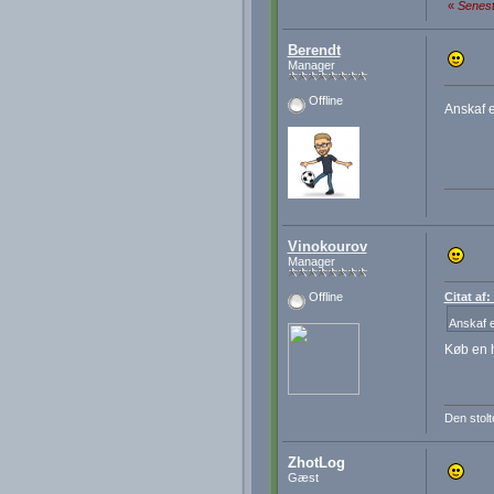
«
Senest
Berendt
Manager
Offline
Anskaf 
Vinokourov
Manager
Citat af
Offline
Anskaf 
Køb en
Den stolt
ZhotLog
Gæst