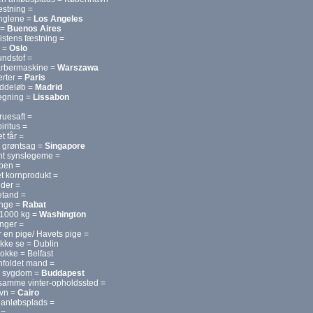
æstning =
nglene =
Los Angeles
 =
Buenos Aires
istens fæstning =
e =
Oslo
undstof =
arbermaskine =
Warszawa
erter =
Paris
æddeløb =
Madrid
regning =
Lissabon
uesaft =
iritus =
t får =
 grøntsag =
Singapore
nt synslegeme =
åben =
t kornprodukt =
der =
etand =
nge =
Rabat
1000 kg =
Washington
nger =
 en pige/ Havets pige =
kke se = Dublin
lokke = Belfast
oldet mand =
s sygdom =
Buddapest
 samme vinter-opholdssted =
avn =
Cairo
anløbsplads =
 =