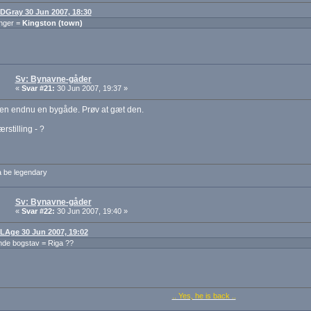
: DGray 30 Jun 2007, 18:30
nger =
Kingston (town)
Sv: Bynavne-gåder
«
Svar #21:
30 Jun 2007, 19:37 »
 en endnu en bygåde. Prøv at gæt den.
rstilling - ?
a be legendary
Sv: Bynavne-gåder
«
Svar #22:
30 Jun 2007, 19:40 »
: LAge 30 Jun 2007, 19:02
nde bogstav = Riga ??
.. Yes, he is back ..