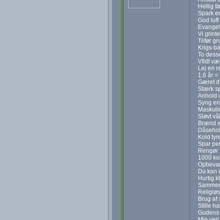
Hellig f
Spark e
God luft
Evangel
Vi grint
Tiifør gr
Krigs-b
To dess
VIldt v
Lej en 
1,6 år =
Gæret dr
Stærk sp
Anhold e
Syng en
Maskuli
Sløvt v
Brænd e
Dåsehol
Kold tyr
Spar pe
Rengør 
1000 ko
Opbevar
Du kan i
Hurtig k
Sammenf
Religiø
Brug af
Stille h
Gudens 
Min ven