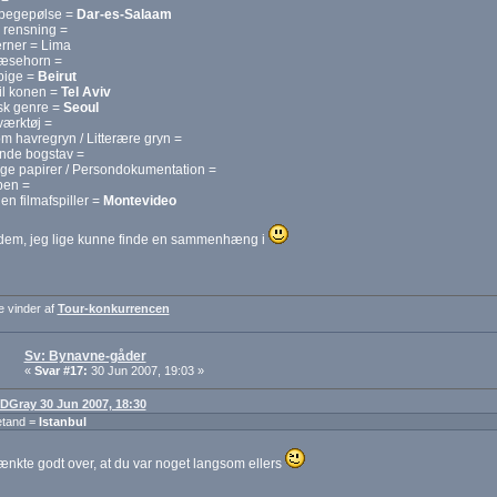
spegepølse =
Dar-es-Salaam
 rensning =
jerner = Lima
næsehorn =
pige =
Beirut
til konen =
Tel Aviv
sk genre =
Seoul
værktøj =
 havregryn / Litterære gryn =
nde bogstav =
ige papirer / Persondokumentation =
ben =
 en filmafspiller =
Montevideo
 dem, jeg lige kunne finde en sammenhæng i
e vinder af
Tour-konkurrencen
Sv: Bynavne-gåder
«
Svar #17:
30 Jun 2007, 19:03 »
: DGray 30 Jun 2007, 18:30
etand =
Istanbul
tænkte godt over, at du var noget langsom ellers