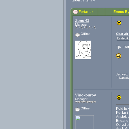
Sider:
1
[
2
]
3
4
Forfatter
Emne: By
Zone 43
Manager
Citat af
Offline
Er det ik
Tja.. Det
Jeg ved, 
- Daniel 
Vinokourov
Manager
Kold fis
Offline
Put far 
Aristokr
Engang 
Oplyst p
Anskaf 