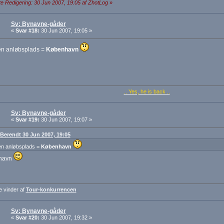
e Redigering: 30 Jun 2007, 19:05 af ZhotLog
»
Sv: Bynavne-gåder
«
Svar #18:
30 Jun 2007, 19:05 »
en anløbsplads =
København
.. Yes, he is back ..
Sv: Bynavne-gåder
«
Svar #19:
30 Jun 2007, 19:07 »
: Berendt 30 Jun 2007, 19:05
en anløbsplads =
København
 havn
e vinder af
Tour-konkurrencen
Sv: Bynavne-gåder
«
Svar #20:
30 Jun 2007, 19:32 »