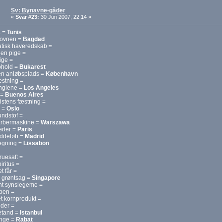
Sv: Bynavne-gåder
«
Svar #23:
30 Jun 2007, 22:14 »
k =
Tunis
i ovnen =
Bagdad
atisk haveredskab =
en pige =
ige =
phold =
Bukarest
en anløbsplads =
København
æstning =
nglene =
Los Angeles
 =
Buenos Aires
istens fæstning =
e =
Oslo
undstof =
arbermaskine =
Warszawa
erter =
Paris
æddeløb =
Madrid
regning =
Lissabon
uesaft =
iritus =
t får =
 grøntsag =
Singapore
nt synslegeme =
åben =
t kornprodukt =
der =
etand =
Istanbul
nge =
Rabat