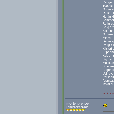
Rengør 
1000 ko
Opbevar
Du kan 
Hurtig k
Sammenf
Religiø
Brug af
Stille h
Gudens 
Min ven
Der er 
Religiøs
Klisterf
Et par 
Køb en 
Sig det 
Musikal
Smølfe-
Bogen om
Velhave
Personl
Atomvå
Installer
«
Senest
mortenbrenoe
Landsholdsspiller