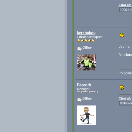
Citat af
1000 ko
kerzhakov
Førsteholdsspiller
Jeg har
Offline
Missionæ
It's gonn
Berendt
Manager
Citat af
Offline
Velhave