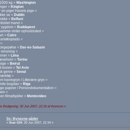
1000 kg =
Washington
nger =
Kington
 en pige/ Havets pige =
ikke se =
Dublin
lokke =
Belfast
oldet mand =
s sygdom =
Buddapest
 samme vinter-opholdssted =
avn =
Cairo
anløbsplads =
 =
spegepølse =
Dar-es-Salaam
 rensning =
jerner =
Lima
næsehorn =
Torino
pige =
Beirut
til konen =
Tel Aviv
sk genre =
Seoul
værktøj =
 havregryn / Litterære gryn =
nde bogstav =
Riga
ige papirer / Persondokumentation =
ben =
 en filmafspiller =
Montevideo
e Redigering: 30 Jun 2007, 22:16 af thomzen
»
Sv: Bynavne-gåder
«
Svar #24:
30 Jun 2007, 22:34 »