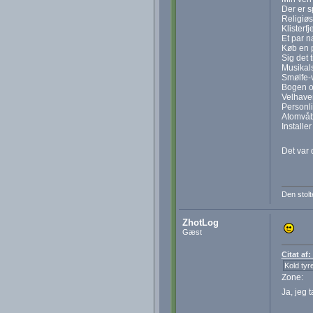
Der er 
Religiøs
Klisterf
Et par 
Køb en 
Sig det 
Musikal
Smølfe-
Bogen om
Velhave
Personl
Atomvå
Installer
Det var
Den stolt
ZhotLog
Gæst
Citat af
Kold tyr
Zone:
Ja, jeg 