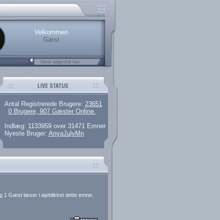
rerede brugere
 artikler og 135 guides
M25.264.324,00)
kke her.
Velkommen
Gæst
Antal Registrerede Brugere:
23651
0 Brugere, 907 Gæster Online.
Indlæg: 1133959 over 31471 Emner
Nyeste Bruger:
AnyaJulyMn
g 1 Gæst læser i øjeblikket dette emne.