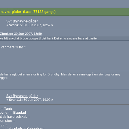
navne-gåder (Læst 77128 gange)
Sv: Bynavne-gåder
«
Svar #15:
30 Jun 2007, 18:57 »
: ZhotLog 30 Jun 2007, 18:50
ke lidt snyd at bruge google til det her? Det er jo sjovere bare at gætte!
 var mere til facit
de har sagt, det er en stor ting for Brøndby. Men det er satme også en stor ting for mig
Agger.
Sv: Bynavne-gåder
«
Svar #16:
30 Jun 2007, 19:02 »
k =
Tunis
i ovnen =
Bagdad
atisk haveredskab =
en pige =
ige =
en anløbsplads = København