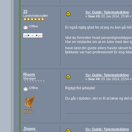
22
Sv: Guide: Talentudvikling
Landsholdsspiller
«
Svar #3:
03 Jan 2014, 23:48 »
Offline
Er også rigtig glad for at jeg nu kan gå li
Ved du forresten hvad personlighedstype
Har en mistanke om at en tutor med den typ
have læst din guide ellers havde skruet for
tjekkede var han professionel! Er dog ikke h
Risom
Sv: Guide: Talentudvikling
Manager
«
Svar #4:
03 Jan 2014, 23:54 »
Rigtigt flot arbejde!
Offline
Du går i dybden, der er til at læse og det
Jlvang
Sv: Guide: Talentudvikling