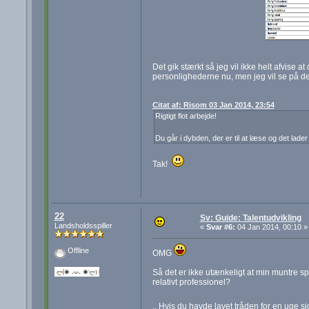
Det gik stærkt så jeg vil ikke helt afvise at
personlighederne nu, men jeg vil se på de
Citat af: Risom 03 Jan 2014, 23:54
Rigtigt flot arbejde!
Du går i dybden, der er til at læse og det lad
Tak!
22
Sv: Guide: Talentudvikling
Landsholdsspiller
«
Svar #6:
04 Jan 2014, 00:10 »
Offline
OMG
Så det er ikke utænkeligt at min muntre s
relativt professionel?
.. Hvis du havde lavet tråden for en uge side