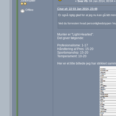
Juniorspiller
«
Svar #5:
04 Jan 2014, 00:04 »
Citat af: 22 03 Jan 2014, 23:48
Offline
Er også rigtig glad for at jeg nu kan gå lidt me
Ved du forresten hvad personlighedstypen 'm
Munter er "Light-Hearted".
Det giver følgende:
Profesionalisme: 1-17
Håndtering af Pres: 15-20
Sportsmanship: 15-20
Temperament: 10-20
Her er et lille billede jeg har strikket sam