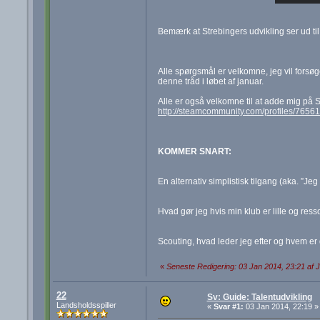
Bemærk at Strebingers udvikling ser ud til
Alle spørgsmål er velkomne, jeg vil forsøge
denne tråd i løbet af januar.
Alle er også velkomne til at adde mig på S
http://steamcommunity.com/profiles/765
KOMMER SNART:
En alternativ simplistisk tilgang (aka. ”Jeg
Hvad gør jeg hvis min klub er lille og ress
Scouting, hvad leder jeg efter og hvem er 
«
Seneste Redigering: 03 Jan 2014, 23:21 af 
22
Sv: Guide: Talentudvikling
Landsholdsspiller
«
Svar #1:
03 Jan 2014, 22:19 »