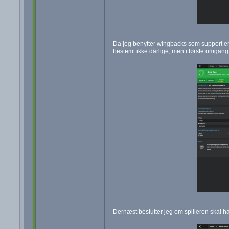
Da jeg benytter wingbacks som support er 
bestemt ikke dårlige, men i første omgang
Dernæst beslutter jeg om spilleren skal have