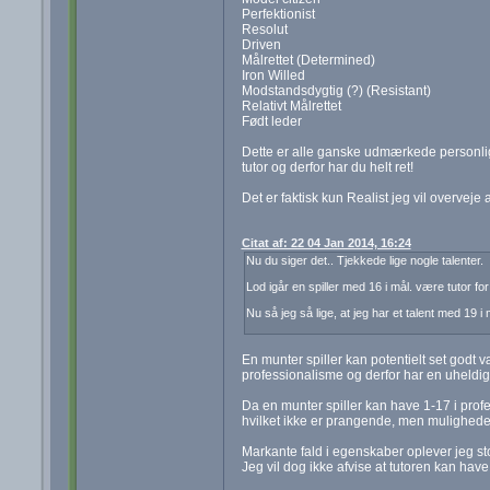
Perfektionist
Resolut
Driven
Målrettet (Determined)
Iron Willed
Modstandsdygtig (?) (Resistant)
Relativt Målrettet
Født leder
Dette er alle ganske udmærkede personlig
tutor og derfor har du helt ret!
Det er faktisk kun Realist jeg vil overveje a
Citat af: 22 04 Jan 2014, 16:24
Nu du siger det.. Tjekkede lige nogle talenter.
Lod igår en spiller med 16 i mål. være tutor f
Nu så jeg så lige, at jeg har et talent med 19 i
En munter spiller kan potentielt set godt v
professionalisme og derfor har en uheldig
Da en munter spiller kan have 1-17 i prof
hvilket ikke er prangende, men muligheden
Markante fald i egenskaber oplever jeg sto
Jeg vil dog ikke afvise at tutoren kan have 