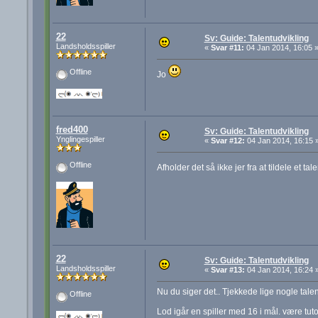
22
Sv: Guide: Talentudvikling
Landsholdsspiller
«
Svar #11:
04 Jan 2014, 16:05 
Offline
Jo
fred400
Sv: Guide: Talentudvikling
Ynglingespiller
«
Svar #12:
04 Jan 2014, 16:15 
Offline
Afholder det så ikke jer fra at tildele et ta
22
Sv: Guide: Talentudvikling
Landsholdsspiller
«
Svar #13:
04 Jan 2014, 16:24 
Nu du siger det.. Tjekkede lige nogle talen
Offline
Lod igår en spiller med 16 i mål. være tut