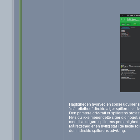
Hastigheden hvorved en spiller udvikler s
”målrettethed” direkte afgør spillerens udvi
Den primære drivkraft er spillerens prof
Hvis du ikke mener dette siger dig noget, 
med til at udgøre spillerens personlighed.
Målrettethed er en nyttig stat i de fleste 
den indirekte spillerens udvikling.