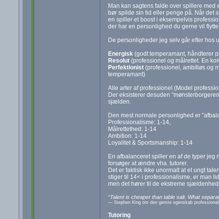
Man kan sagtens falde over spillere med et
bør spilde sin tid eller penge på. Når de
en spiller et boost i eksempelvis professi
der har en personlighed du gerne vil flytte o
De personligheder jeg selv går efter hos u
Energisk
(godt temperamant, håndterer pr
Resolut
(professionel og målrettet. En k
Perfektionist
(professionel, ambitiøs og må
temperamant)
Alle arter af professionel (Model professio
Der eksisterer desuden ”mønsterborgeren”
sjælden.
Den mest normale personlighed er ”afbala
Professionalisme: 1-14,
Målrettethed: 1-14
Ambition: 1-14
Loyalitet & Sportsmanship: 1-14
En afbalanceret spiller en af de typer jeg
forsøger at ændre vha. tutorer.
Det er faktisk ikke unormalt at et ungt tal
stiger til 14< i professionalisme, er man lid
men det hører til de ekstreme sjældenhed
“Talent is cheaper than table salt. What separat
― Stephen King om den gemte egenskab professional
Tutoring