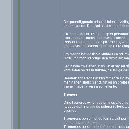
Det grundliggende princip i talentudviklinge
anden sæson. Der skal altså ske en løbende
En central del af dette princip er personale
skal klubbens infrastruktur være i orden.
Personalet der har med spillerne at gøre i
naturligvis en ekstrem stor rolle i udviklin
Fra starten har de fleste klubber en ret 
Dette kan man let bruge den første sæson
Jeg havde fra starten af spillet et par ret
kontrakten på disse udløbe, de øvrige der
Bemærk at personalet kan forbedre sig me
men har en stærk mentalitet og en profess
træner i løbet af en sæson eller to.
Trænere:
Dine træneres evner bestemmes af de tre m
lægges den træning de udfører (offensiv,
stjernet.
Trænerens personlighed kan så vidt jeg ha
gennem trænerkurser.
Trænerens personlighed (mere om personl