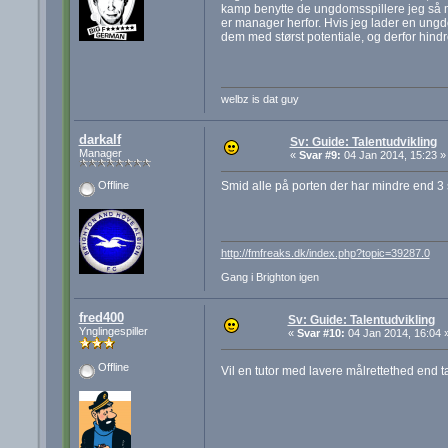
kamp benytte de ungdomsspillere jeg så mes
er manager herfor. Hvis jeg lader en ungd
dem med størst potentiale, og derfor hindr
welbz is dat guy
darkalf
Sv: Guide: Talentudvikling
Manager
«
Svar #9:
04 Jan 2014, 15:23 »
Smid alle på porten der har mindre end 3 st
Offline
http://fmfreaks.dk/index.php?topic=39287.0
Gang i Brighton igen
fred400
Sv: Guide: Talentudvikling
Ynglingespiller
«
Svar #10:
04 Jan 2014, 16:04 
Offline
Vil en tutor med lavere målrettethed end t