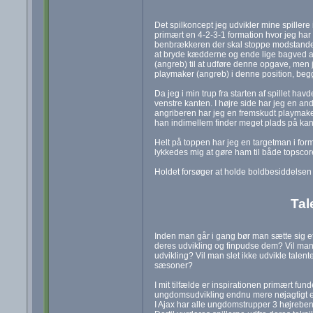
Det spilkoncept jeg udvikler mine spillere 
primært en 4-2-3-1 formation hvor jeg har
benbrækkeren der skal stoppe modstander
at bryde kædderne og ende lige bagved ang
(angreb) til at udføre denne opgave, men j
playmaker (angreb) i denne position, beg
Da jeg i min trup fra starten af spillet hav
venstre kanten. I højre side har jeg en ande
angriberen har jeg en fremskudt playmaker
han indimellem finder meget plads på kante
Helt på toppen har jeg en targetman i for
lykkedes mig at gøre ham til både topscor
Holdet forsøger at holde boldbesiddelsen o
Tal
Inden man går i gang bør man sætte sig et m
deres udvikling og finpudse dem? Vil man
udvikling? Vil man slet ikke udvikle talent
sæsoner?
I mit tilfælde er inspirationen primært fun
ungdomsudvikling endnu mere nøjagtigt end
I Ajax har alle ungdomstrupper 3 højreben