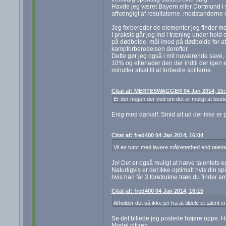
Havde jeg været Bayern eller Dortmund i
afhængigt af resultaterne, modstanderne
Jeg forbereder de elementer jeg finder 
I praksis går jeg ind i træning under hol
på dødbolde, mål imod på dødbolde for at
kampforberedelsen derefter.
Dette gør jeg også i mit nuværende save, 
10% og efterlader den der indtil der igen 
minutter afsat til at forbedre spillerne.
Citat af: MERTESWAGGER 04 Jan 2014, 15:
Er der nogen der ved om det er muligt at best
Enig med darkalf. Smid alt ud der ikke er p
Citat af: fred400 04 Jan 2014, 16:04
Vil en tutor med lavere målrettethed end talen
Jo! Det er også muligt at hæve talentets
Naturligvis er det ikke optimalt hvis din s
hvis han får 3 foretrukne træk du finder an
Citat af: fred400 04 Jan 2014, 16:15
Afholder det så ikke jer fra at tildele et talent
Se det billede jeg postede højere oppe. Ha
Model citizen