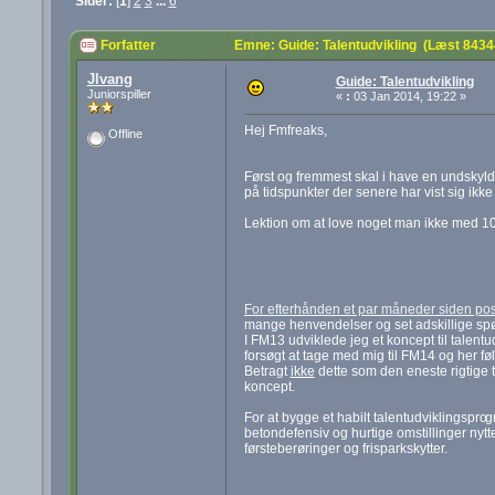
Sider:
[
1
]
2
3
...
6
Forfatter
Emne: Guide: Talentudvikling (Læst 8434
Jlvang
Guide: Talentudvikling
Juniorspiller
«
:
03 Jan 2014, 19:22 »
Hej Fmfreaks,
Offline
Først og fremmest skal i have en undskyl
på tidspunkter der senere har vist sig ikke
Lektion om at love noget man ikke med 1
For efterhånden et par måneder siden post
mange henvendelser og set adskillige spør
I FM13 udviklede jeg et koncept til talentu
forsøgt at tage med mig til FM14 og her fø
Betragt
ikke
dette som den eneste rigtige ti
koncept.
For at bygge et habilt talentudviklingspro
g
betondefensiv og hurtige omstillinger nytt
førsteberøringer og frisparkskytter.