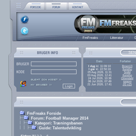
FmFreaks
Litteratur
D
SEN
Dato
Forfatter
I dag
kl. 11:09:10
Broen13
I går
kl. 22:50:16
Kenitho
05 Aug 2026, 11:31
Snilld
03 Aug 2026, 12:41
Kenitho
24 Jul 2026, 10:36
Ottendahl
06 Jul 2026, 07:49
jonesg
21 Jun 2026, 17:41
JG v25
FmFreaks Forside
Forum: Football Manager 2014
Kategori: Træningsbanen
Guide: Talentudvikling