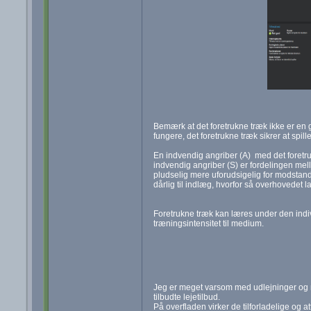
Bemærk at det foretrukne træk ikke er en ga
fungere, det foretrukne træk sikrer at spill
En indvendig angriber (A) med det foretru
indvendig angriber (S) er fordelingen mell
pludselig mere uforudsigelig for modstan
dårlig til indlæg, hvorfor så overhovedet
Foretrukne træk kan læres under den indivi
træningsintensitet til medium.
Jeg er meget varsom med udlejninger og n
tilbudte lejetilbud.
På overfladen virker de tilforladelige og a