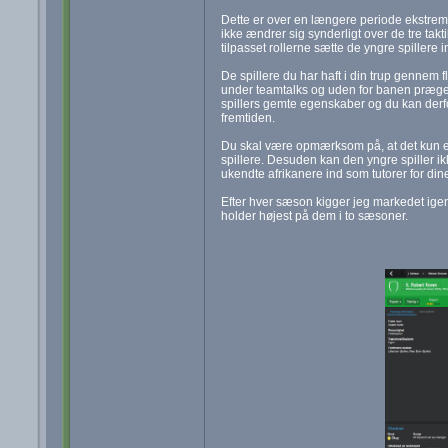
Dette er over en længere periode ekstremt v
ikke ændrer sig synderligt over de tre taktik
tilpasset rollerne sætte de yngre spillere i
De spillere du har haft i din trup gennem 
under teamtalks og uden for banen præger d
spillers gemte egenskaber og du kan derfo
fremtiden.
Du skal være opmærksom på, at det kun er 
spillere. Desuden kan den yngre spiller i
ukendte afrikanere ind som tutorer for din
Efter hver sæson kigger jeg markedet igen
holder højest på dem i to sæsoner.