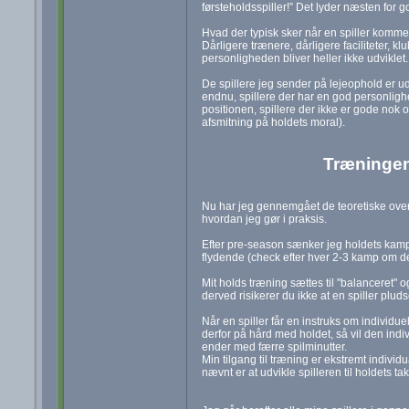
førsteholdsspiller!” Det lyder næsten for go
Hvad der typisk sker når en spiller kommer
Dårligere trænere, dårligere faciliteter, klu
personligheden bliver heller ikke udviklet.
De spillere jeg sender på lejeophold er ud
endnu, spillere der har en god personligh
positionen, spillere der ikke er gode nok o
afsmitning på holdets moral).
Træningen
Nu har jeg gennemgået de teoretiske overvej
hvordan jeg gør i praksis.
Efter pre-season sænker jeg holdets kampfo
flydende (check efter hver 2-3 kamp om de
Mit holds træning sættes til "balanceret" og
derved risikerer du ikke at en spiller pluds
Når en spiller får en instruks om individ
derfor på hård med holdet, så vil den indivi
ender med færre spilminutter.
Min tilgang til træning er ekstremt individ
nævnt er at udvikle spilleren til holdets ta