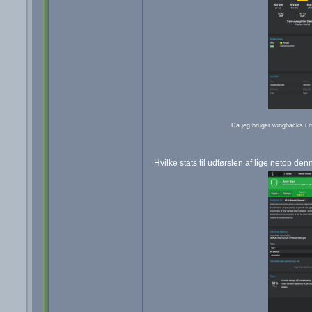
Da jeg bruger wingbacks i mi
Hvilke stats til udførslen af lige netop de