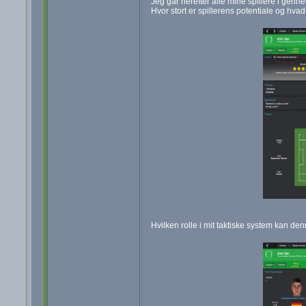
Jeg går herefter alle mine spillere i gen
Hvor stort er spillerens potentiale og h
Hvilken rolle i mit taktiske system kan den