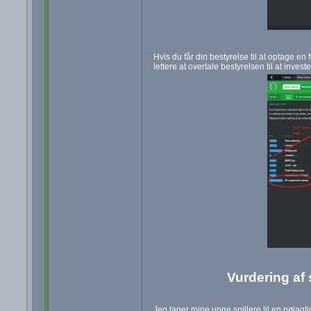
Hvis du får din bestyrelse til at optage en
lettere at overtale bestyrelsen til at inve
Vurdering af 
Jeg tager mine unge spillere til en nøjagti