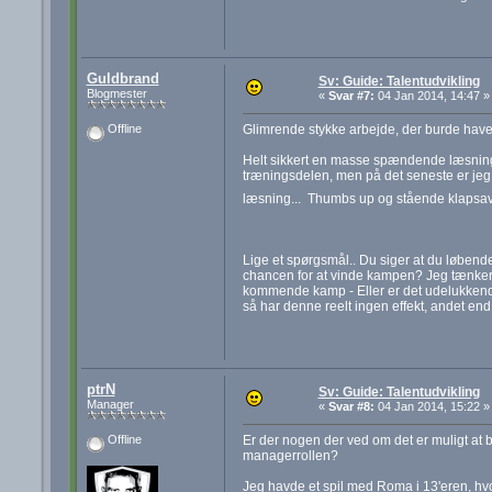
Guldbrand
Sv: Guide: Talentudvikling
Blogmester
«
Svar #7:
04 Jan 2014, 14:47 »
Glimrende stykke arbejde, der burde have 
Offline
Helt sikkert en masse spændende læsning og
træningsdelen, men på det seneste er jeg b
læsning... Thumbs up og stående klaps
Lige et spørgsmål.. Du siger at du løbend
chancen for at vinde kampen? Jeg tænker, 
kommende kamp - Eller er det udelukkende
så har denne reelt ingen effekt, andet end
ptrN
Sv: Guide: Talentudvikling
Manager
«
Svar #8:
04 Jan 2014, 15:22 »
Er der nogen der ved om det er muligt at 
Offline
managerrollen?
Jeg havde et spil med Roma i 13'eren, hvo