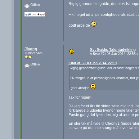
Rigtig gennemført guide, der er vidst noget
Offline
Fik meget ud af personligheds-afsnittet, tr
godt arbejde
Jlvang
Sv: Guide: Talentudvikling
Juniorspiller
«
Svar #2:
03 Jan 2014, 22:55 »
Citat af: 22 03 Jan 2014, 22:19
Offline
Rigtig gennemført guide, der er vidst noget til 
Fik meget ud af personligheds-afsnittet, tror j
godt arbejde
Tak for rosen!
Da jeg for et års tid siden satte mig ind i
forklarede pludselig hvorfor nogle talente
Første gang det lykkedes mig at ændre pers
En stor tak må lyde til
Cleon81
(moderator
at svare på dumme spørgsmål over twitter