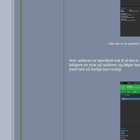
...Men der er en potentiel 
Hvis spilleren er talentfuld nok til at det 
tidligere en note på spilleren og følger han
med ham så hurtigt som muligt.