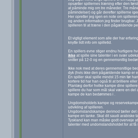
opsætter spillernes træning efter den først
at påminde mig om tre måneder. Tre månede
påmindelser) og går derefter spillerne ig
Her opretter jeg igen en note om spillere
og anden information jeg finder brugbar. 
spilleren til at træne i den pågældende pe
Et vigtigt element som alle der har erfaring 
knytte lidt info om spilletid.
En spillers evne stiger endnu hurtigere hv
ikke
at spille sine talenter i en svær u
snitter på 12-0 og en gennemsnitlig bedømm
Ikke nok med at deres gennemsnitlige bedø
dyk (hvis ikke den pågældende kamp er 
En spiller skal spille mindst 15 min før han
kortere tid har han også til at brilliere elle
Planlæg derfor hvilke kampe dine spillere 
spillere du har som mål skal være en de
kampe de kan bedømmes i .
Ungdomsholdets kampe og reservekampe 
udvikling af spilleren.
Ungdomslandskampe derimod tæller det s
kampe en tanke. Skal dit saudi arabiske 
Tyskland kan man måske godt overveje at
talenter med undomslandsholdet for at f