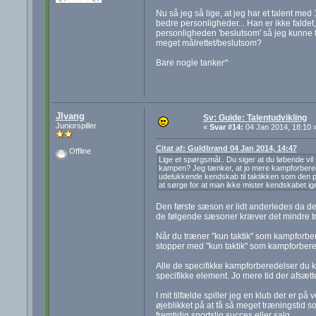
Nu så jeg så lige, at jeg har et talent med 
bedre personligheder... Han er ikke faldet,
personligheden 'beslutsom' så jeg kunne 
meget målrettet/beslutsom?
Bare nogle tanker^
Jlvang
Sv: Guide: Talentudvikling
Juniorspiller
«
Svar #14:
04 Jan 2014, 18:10 
Citat af: Guldbrand 04 Jan 2014, 14:47
Offline
Lige et spørgsmål.. Du siger at du løbende vi
kampen? Jeg tænker, at jo mere kampforberede
udelukkende kendskab til taktikken som den på
at sørge for at man ikke mister kendskabet ig
Den første sæson er lidt anderledes da der
de følgende sæsoner kræver det mindre træn
Når du træner "kun taktik" som kampforbere
stopper med "kun taktik" som kampforbere
Alle de specifikke kampforberedelser du ka
specifikke element. Jo mere tid der afsætte
I mit tilfælde spiller jeg en klub der er på 
øjeblikket på at få så meget træningstid so
fremtidig sportslig succes eller salg.