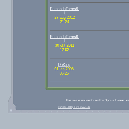
FernandoTorres9-
1
27 aug 2012
21:24
FernandoTorres9-
1
30 okt 2011
12:02
DaKing
01 jan 2008
06:25
This site is not endorsed by Sports Interacti
©2005-2018, FmFreaks.dk