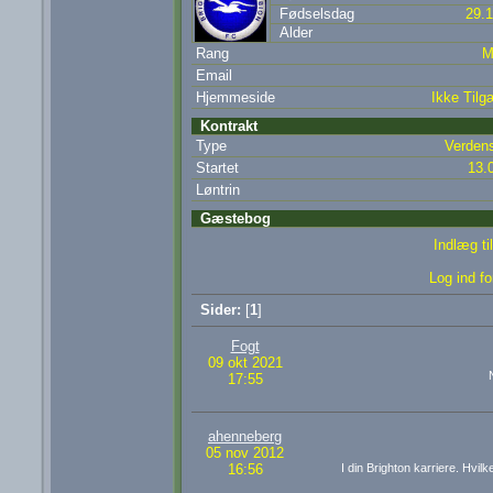
Fødselsdag
29.
Alder
Rang
M
Email
Hjemmeside
Ikke Tilg
Kontrakt
Type
Verden
Startet
13.
Løntrin
Gæstebog
Indlæg ti
Log ind fo
Sider:
[
1
]
Fogt
09 okt 2021
17:55
ahenneberg
05 nov 2012
16:56
I din Brighton karriere. Hvilk