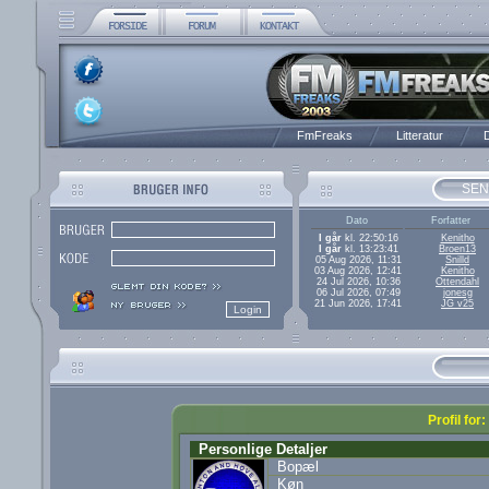
FmFreaks
Litteratur
D
SEN
Dato
Forfatter
I går
kl. 22:50:16
Kenitho
I går
kl. 13:23:41
Broen13
05 Aug 2026, 11:31
Snilld
03 Aug 2026, 12:41
Kenitho
24 Jul 2026, 10:36
Ottendahl
06 Jul 2026, 07:49
jonesg
21 Jun 2026, 17:41
JG v25
Profil for
Personlige Detaljer
Bopæl
Køn