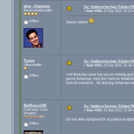
alex_champen
Sv: Spillererfarings-Tråden 
Reserveholdsspiller
«
Svar #350:
23 Sep 2012, 01:23 
Offline
Sweet, takker
Tuxen
Sv: Spillererfarings-Tråden 
Lilleputspiller
«
Svar #351:
23 Sep 2012, 21:18 
I mit Brøndby-save har jeg en virkelig god b
Offline
gerne forlænge, men kun med en frikøbsklaus
ham til underpris.. Så skal jeg forlænge 
BelthazorDK
Sv: Spillererfarings-Tråden 
FmFreaks Crew
«
Svar #352:
23 Sep 2012, 21:26 
(Projekt)
Du har ikke mulighed for at justere budge
Offline