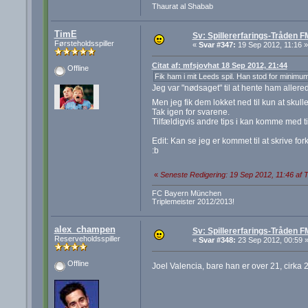
Thaurat al Shabab
TimE
Sv: Spillererfarings-Tråden 
Førsteholdsspiller
«
Svar #347:
19 Sep 2012, 11:16 »
Citat af: mfsjovhat 18 Sep 2012, 21:44
Offline
Fik ham i mit Leeds spil. Han stod for minimum 
Jeg var "nødsaget" til at hente ham allere
Men jeg fik dem lokket ned til kun at skulle
Tak igen for svarene.
Tilfældigvis andre tips i kan komme med t
Edit: Kan se jeg er kommet til at skrive fo
:b
«
Seneste Redigering: 19 Sep 2012, 11:46 af 
FC Bayern München
Triplemeister 2012/2013!
alex_champen
Sv: Spillererfarings-Tråden 
Reserveholdsspiller
«
Svar #348:
23 Sep 2012, 00:59 
Offline
Joel Valencia, bare han er over 21, cirka