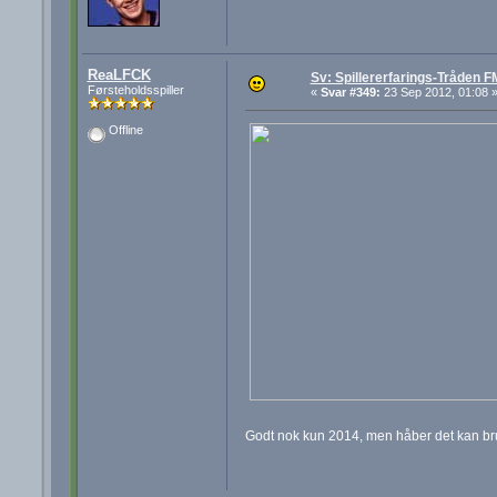
ReaLFCK
Sv: Spillererfarings-Tråden 
Førsteholdsspiller
«
Svar #349:
23 Sep 2012, 01:08 
Offline
Godt nok kun 2014, men håber det kan 