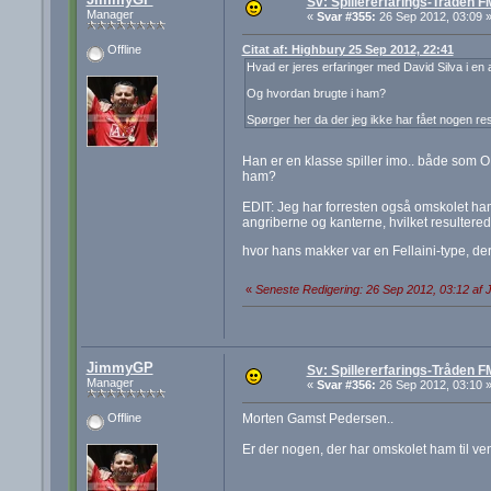
Sv: Spillererfarings-Tråden 
Manager
«
Svar #355:
26 Sep 2012, 03:09 
Citat af: Highbury 25 Sep 2012, 22:41
Offline
Hvad er jeres erfaringer med David Silva i en
Og hvordan brugte i ham?
Spørger her da der jeg ikke har fået nogen r
Han er en klasse spiller imo.. både som
ham?
EDIT: Jeg har forresten også omskolet ham
angriberne og kanterne, hvilket resultere
hvor hans makker var en Fellaini-type, 
«
Seneste Redigering: 26 Sep 2012, 03:12 a
JimmyGP
Sv: Spillererfarings-Tråden 
Manager
«
Svar #356:
26 Sep 2012, 03:10 
Morten Gamst Pedersen..
Offline
Er der nogen, der har omskolet ham til ve