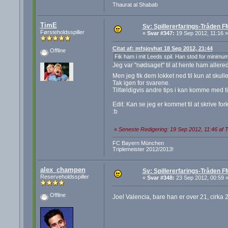
Thaurat al Shabab
TimE
Sv: Spillererfarings-Tråden 
Førsteholdsspiller
«
Svar #347:
19 Sep 2012, 11:16 »
Citat af: mfsjovhat 18 Sep 2012, 21:44
Offline
Fik ham i mit Leeds spil. Han stod for minimum 
Jeg var "nødsaget" til at hente ham allere
Men jeg fik dem lokket ned til kun at skulle
Tak igen for svarene.
Tilfældigvis andre tips i kan komme med t
Edit: Kan se jeg er kommet til at skrive fo
:b
«
Seneste Redigering: 19 Sep 2012, 11:46 af 
FC Bayern München
Triplemeister 2012/2013!
alex_champen
Sv: Spillererfarings-Tråden 
Reserveholdsspiller
«
Svar #348:
23 Sep 2012, 00:59 
Offline
Joel Valencia, bare han er over 21, cirka