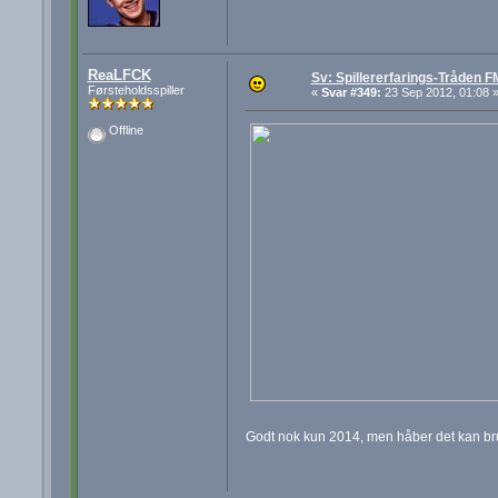
ReaLFCK
Sv: Spillererfarings-Tråden 
Førsteholdsspiller
«
Svar #349:
23 Sep 2012, 01:08 
Offline
Godt nok kun 2014, men håber det kan 