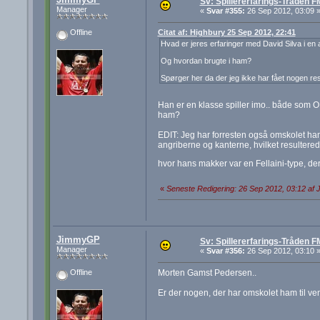
Sv: Spillererfarings-Tråden 
Manager
«
Svar #355:
26 Sep 2012, 03:09 
Citat af: Highbury 25 Sep 2012, 22:41
Offline
Hvad er jeres erfaringer med David Silva i en
Og hvordan brugte i ham?
Spørger her da der jeg ikke har fået nogen r
Han er en klasse spiller imo.. både som
ham?
EDIT: Jeg har forresten også omskolet ham
angriberne og kanterne, hvilket resultere
hvor hans makker var en Fellaini-type, 
«
Seneste Redigering: 26 Sep 2012, 03:12 a
JimmyGP
Sv: Spillererfarings-Tråden 
Manager
«
Svar #356:
26 Sep 2012, 03:10 
Morten Gamst Pedersen..
Offline
Er der nogen, der har omskolet ham til ve