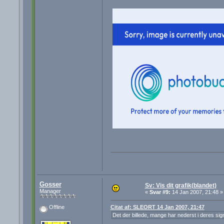
Gosser
Sv: Vis dit grafik(blandet)
Manager
«
Svar #9:
14 Jan 2007, 21:48 »
Citat af: SLEORT 14 Jan 2007, 21:47
Offline
Det der billede, mange har nederst i deres sign