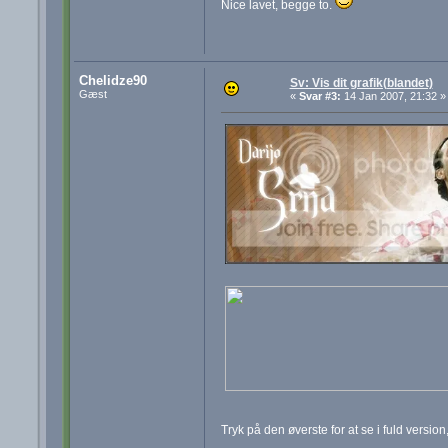
Nice lavet, begge to.
Chelidze90
Sv: Vis dit grafik(blandet)
Gæst
«
Svar #3:
14 Jan 2007, 21:32 »
Tryk på den øverste for at se i fuld version,