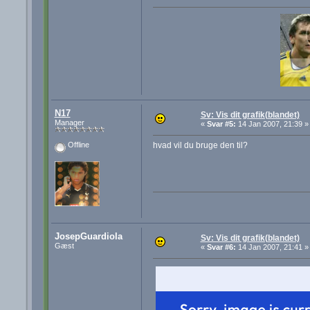
N17
Sv: Vis dit grafik(blandet)
Manager
«
Svar #5:
14 Jan 2007, 21:39 »
hvad vil du bruge den til?
Offline
JosepGuardiola
Sv: Vis dit grafik(blandet)
Gæst
«
Svar #6:
14 Jan 2007, 21:41 »