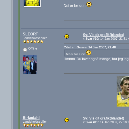
Det er for stort
SLEORT
Sv: Vis dit grafik(blandet)
Landsholdsspiller
«
Svar #10:
14 Jan 2007, 21:51 
Citat af: Gosser 14 Jan 2007, 21:48
Offline
Det er for stort
Hmmm. Du laver også mange, har jeg lagt m
Birkedahl
Sv: Vis dit grafik(blandet)
Landsholdsspiller
«
Svar #11:
14 Jan 2007, 22:18 