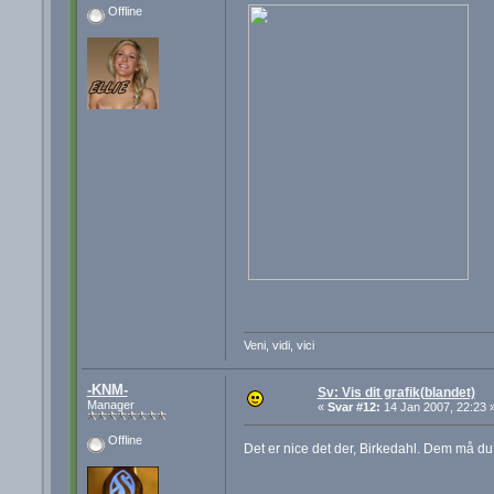
Offline
Veni, vidi, vici
-KNM-
Sv: Vis dit grafik(blandet)
Manager
«
Svar #12:
14 Jan 2007, 22:23 
Offline
Det er nice det der, Birkedahl. Dem må du 