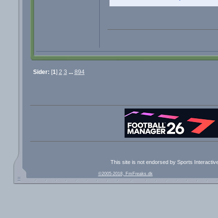
Sider:
[
1
]
2
3
...
894
This site is not endorsed by Sports Interacti
©2005-2018, FmFreaks.dk