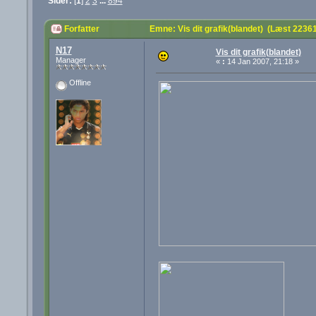
Sider:
[
1
]
2
3
...
894
Forfatter
Emne: Vis dit grafik(blandet) (Læst 2236
N17
Vis dit grafik(blandet)
Manager
«
:
14 Jan 2007, 21:18 »
Offline