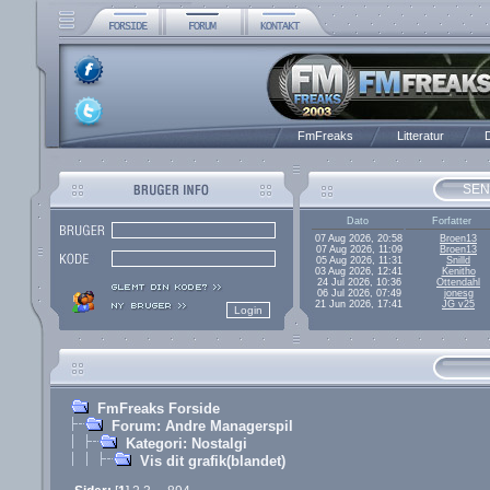
FmFreaks
Litteratur
D
SEN
Dato
Forfatter
07 Aug 2026, 20:58
Broen13
07 Aug 2026, 11:09
Broen13
05 Aug 2026, 11:31
Snilld
03 Aug 2026, 12:41
Kenitho
24 Jul 2026, 10:36
Ottendahl
06 Jul 2026, 07:49
jonesg
21 Jun 2026, 17:41
JG v25
FmFreaks Forside
Forum: Andre Managerspil
Kategori: Nostalgi
Vis dit grafik(blandet)