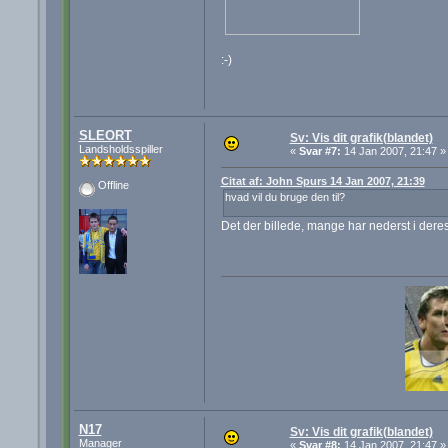
:-)
SLEORT
Sv: Vis dit grafik(blandet)
Landsholdsspiller
«
Svar #7:
14 Jan 2007, 21:47 »
Citat af: John Spurs 14 Jan 2007, 21:39
Offline
hvad vil du bruge den til?
Det der billede, mange har nederst i deres
N17
Sv: Vis dit grafik(blandet)
Manager
«
Svar #8:
14 Jan 2007, 21:47 »