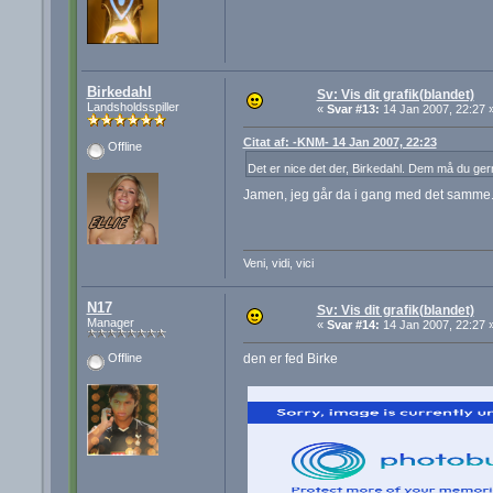
Birkedahl
Sv: Vis dit grafik(blandet)
Landsholdsspiller
«
Svar #13:
14 Jan 2007, 22:27 
Citat af: -KNM- 14 Jan 2007, 22:23
Offline
Det er nice det der, Birkedahl. Dem må du gerne
Jamen, jeg går da i gang med det samm
Veni, vidi, vici
N17
Sv: Vis dit grafik(blandet)
Manager
«
Svar #14:
14 Jan 2007, 22:27 
den er fed Birke
Offline