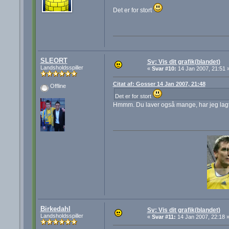
Det er for stort
SLEORT
Sv: Vis dit grafik(blandet)
Landsholdsspiller
«
Svar #10:
14 Jan 2007, 21:51 
Citat af: Gosser 14 Jan 2007, 21:48
Offline
Det er for stort
Hmmm. Du laver også mange, har jeg lagt m
Birkedahl
Sv: Vis dit grafik(blandet)
Landsholdsspiller
«
Svar #11:
14 Jan 2007, 22:18 