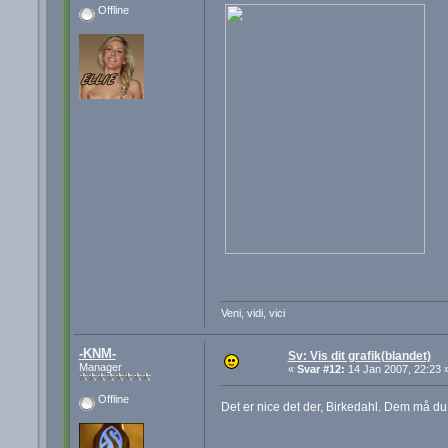
Offline
Veni, vidi, vici
-KNM-
Sv: Vis dit grafik(blandet)
Manager
«
Svar #12:
14 Jan 2007, 22:23 
Offline
Det er nice det der, Birkedahl. Dem må du 