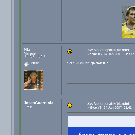
N17
Sv: Vis dit grafik(blandet)
Manager
«
Svar #5:
14 Jan 2007, 21:39 »
hvad vil du bruge den til?
Offline
JosepGuardiola
Sv: Vis dit grafik(blandet)
Gæst
«
Svar #6:
14 Jan 2007, 21:41 »