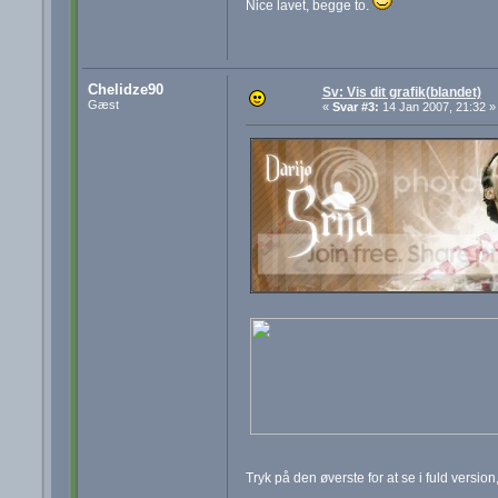
Nice lavet, begge to.
Chelidze90
Sv: Vis dit grafik(blandet)
Gæst
«
Svar #3:
14 Jan 2007, 21:32 »
Tryk på den øverste for at se i fuld version,