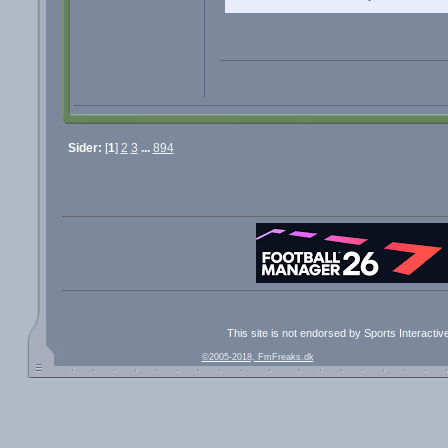
Sider:
[
1
]
2
3
...
894
This site is not endorsed by Sports Interacti
©2005-2018, FmFreaks.dk