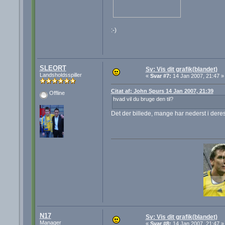
:-)
SLEORT
Sv: Vis dit grafik(blandet)
Landsholdsspiller
«
Svar #7:
14 Jan 2007, 21:47 »
Citat af: John Spurs 14 Jan 2007, 21:39
Offline
hvad vil du bruge den til?
Det der billede, mange har nederst i deres
N17
Sv: Vis dit grafik(blandet)
Manager
«
Svar #8:
14 Jan 2007, 21:47 »