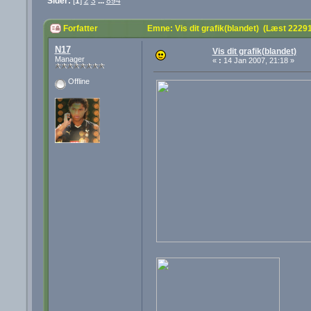
Sider:
[
1
]
2
3
...
894
Forfatter
Emne: Vis dit grafik(blandet) (Læst 2229
N17
Vis dit grafik(blandet)
Manager
«
:
14 Jan 2007, 21:18 »
Offline