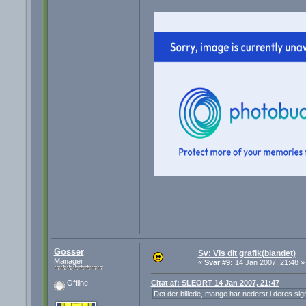
Gosser
Sv: Vis dit grafik(blandet)
Manager
«
Svar #9:
14 Jan 2007, 21:48 »
Citat af: SLEORT 14 Jan 2007, 21:47
Offline
Det der billede, mange har nederst i deres sign