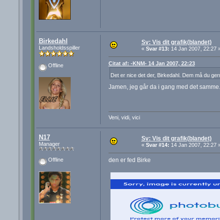
Birkedahl
Sv: Vis dit grafik(blandet)
Landsholdsspiller
«
Svar #13:
14 Jan 2007, 22:27 
Citat af: -KNM- 14 Jan 2007, 22:23
Offline
Det er nice det der, Birkedahl. Dem må du gerne
Jamen, jeg går da i gang med det samm
Veni, vidi, vici
N17
Sv: Vis dit grafik(blandet)
Manager
«
Svar #14:
14 Jan 2007, 22:27 
den er fed Birke
Offline