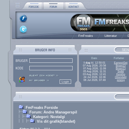
FmFreaks
Litteratur
D
SEN
Dato
Forfatter
I dag
kl. 12:50:01
EarnestGet
07 Aug 2026, 20:58
Broen13
07 Aug 2026, 11:09
Broen13
05 Aug 2026, 11:31
Snilld
03 Aug 2026, 12:41
Kenitho
24 Jul 2026, 10:36
Ottendahl
06 Jul 2026, 07:49
jonesg
FmFreaks Forside
Forum: Andre Managerspil
Kategori: Nostalgi
Vis dit grafik(blandet)