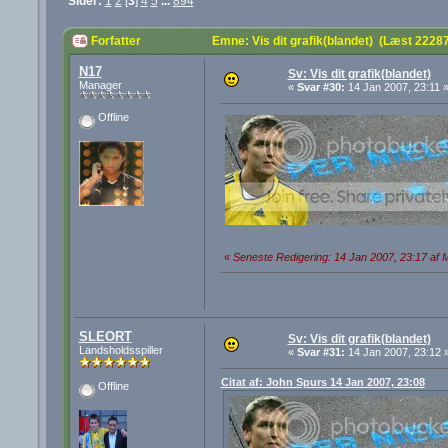
Sider:
1
2
[
3
]
4
5
...
894
Forfatter
Emne: Vis dit grafik(blandet) (Læst 2228
N17
Sv: Vis dit grafik(blandet)
Manager
«
Svar #30:
14 Jan 2007, 23:11 
Offline
«
Seneste Redigering: 14 Jan 2007, 23:17 af
SLEORT
Sv: Vis dit grafik(blandet)
Landsholdsspiller
«
Svar #31:
14 Jan 2007, 23:12 
Citat af: John Spurs 14 Jan 2007, 23:08
Offline