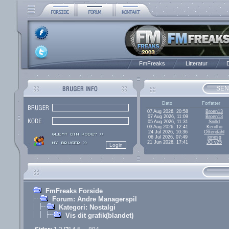
FmFreaks
Litteratur
D
SEN
Dato
Forfatter
07 Aug 2026, 20:58
Broen13
07 Aug 2026, 11:09
Broen13
05 Aug 2026, 11:31
Snilld
03 Aug 2026, 12:41
Kenitho
24 Jul 2026, 10:36
Ottendahl
06 Jul 2026, 07:49
jonesg
21 Jun 2026, 17:41
JG v25
FmFreaks Forside
Forum: Andre Managerspil
Kategori: Nostalgi
Vis dit grafik(blandet)