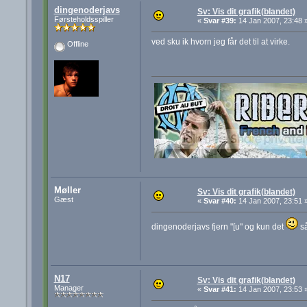
dingenoderjavs
Sv: Vis dit grafik(blandet)
Førsteholdsspiller
«
Svar #39:
14 Jan 2007, 23:48 
ved sku ik hvorn jeg får det til at virke.
Offline
Møller
Sv: Vis dit grafik(blandet)
Gæst
«
Svar #40:
14 Jan 2007, 23:51 
dingenoderjavs fjern "[u" og kun det
så
N17
Sv: Vis dit grafik(blandet)
Manager
«
Svar #41:
14 Jan 2007, 23:53 