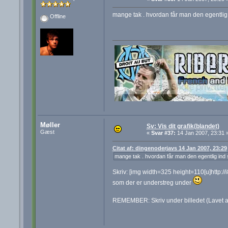
mange tak . hvordan får man den egentlig
Offline
Møller
Sv: Vis dit grafik(blandet)
Gæst
«
Svar #37:
14 Jan 2007, 23:31 
Citat af: dingenoderjavs 14 Jan 2007, 23:29
mange tak . hvordan får man den egentlig ind 
Skriv: [img width=325 height=110[u]http:/
som der er understreg under
REMEMBER: Skriv under billedet (Lavet a