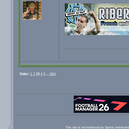
Sider:
1
2
[
3
]
4
5
...
894
This site is not endorsed by Sports Interacti