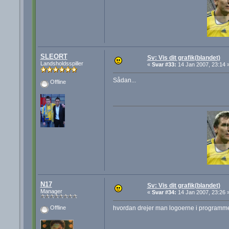
SLEORT
Sv: Vis dit grafik(blandet)
Landsholdsspiller
«
Svar #33:
14 Jan 2007, 23:14 
Sådan...
Offline
N17
Sv: Vis dit grafik(blandet)
Manager
«
Svar #34:
14 Jan 2007, 23:26 
hvordan drejer man logoerne i programme
Offline