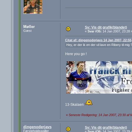
Møller
Sv: Vis dit grafik(blandet)
Gæst
«
Svar #35:
14 Jan 2007, 23:28 
Citat af: dingenoderjavs 14 Jan 2007, 22:55
Hey, er der ik en der vil lave en Ribery til mig 
Here you go !
13-Skalaen
«
Seneste Redigering: 14 Jan 2007, 23:30 af M
dingenoderjavs
Sv: Vis dit grafik(blandet)
Førsteholdsspiller
«
Svar #36:
14 Jan 2007, 23:29 