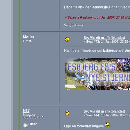
Det er faktisk den allerførste signatur jeg ha
«
Seneste Redigering: 14 Jan 2007, 23:58 af B
Veni, vidi, vici
Møller
Sv: Vis dit grafik(blandet)
Gæst
«
Svar #43:
14 Jan 2007, 23:58 
Har lige en liggende om Esbjergs nye stj
N17
Sv: Vis dit grafik(blandet)
Manager
«
Svar #44:
15 Jan 2007, 00:01 
Offline
Lige en forbedret udgave