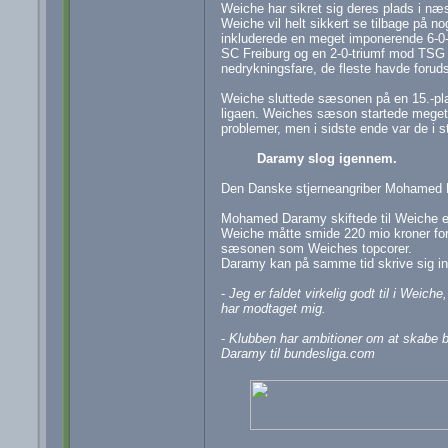
Weiche har sikret sig deres plads i næ
Weiche vil helt sikkert se tilbage på
inkluderede en meget imponerende 6-0-
SC Freiburg og en 2-0-triumf mod TSG 
nedrykningsfare, de fleste havde foru
Weiche sluttede sæsonen på en 15.-pla
ligaen. Weiches sæson startede meget s
problemer, men i sidste ende var de i s
Daramy slog igennem.
Den Danske stjerneangriber Mohamed D
Mohamed Daramy skiftede til Weiche e
Weiche måtte smide 220 mio kroner for
sæsonen som Weiches topcorer.
Daramy kan på samme tid skrive sig ind 
-
Jeg er faldet virkelig godt til i Weic
har modtaget mig.
-
Klubben har ambitioner om at skabe bed
Daramy til bundesliga.com