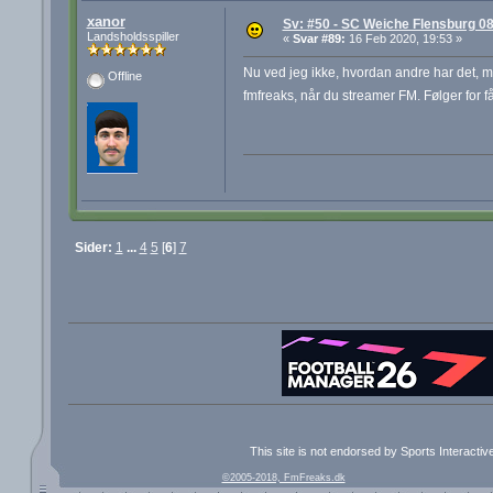
xanor
Sv: #50 - SC Weiche Flensburg 08
Landsholdsspiller
«
Svar #89:
16 Feb 2020, 19:53 »
Nu ved jeg ikke, hvordan andre har det, me
Offline
fmfreaks, når du streamer FM. Følger for
Sider:
1
...
4
5
[
6
]
7
This site is not endorsed by Sports Interacti
©2005-2018, FmFreaks.dk