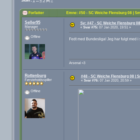
Sider:
1
...
4
5
[
6
]
7
Forfatter
Emne: #50 - SC Weiche Flensburg 08 | Sm
Seller95
Sv: #47 - SC Weiche Flensburg 08
Manager
«
Svar #75:
07 Jan 2020, 19:51 »
Offline
Fedt med Bundesliga! Jeg har fulgt med i 
Arsenal <3
Rottenburg
#48 - SC Weiche Flensburg 08 | S
Førsteholdsspiller
«
Svar #76:
07 Jan 2020, 20:59 »
Offline