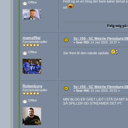
Fedt og se en blog der bare kører derud af
Offline
ud
Følg mig på 
mama99ai
Sv: #50 - SC Weiche Flensburg 08
Førsteholdsspiller
«
Svar #83:
14 Jan 2020, 18:37 »
Offline
Ser frem til den næste update
Rottenburg
Sv: #50 - SC Weiche Flensburg 08
Førsteholdsspiller
«
Svar #84:
15 Jan 2020, 20:01 »
MIN BLOG ER GÅET LIDT I STÅ DA MIT 
Offline
SÅ SPILLER OG STREAMER DET PT.