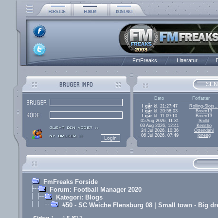
FmFreaks
Litteratur
D
SEN
Dato
Forfatter
I går
kl. 21:27:47
Rolling-Slots..
I går
kl. 20:58:03
Broen13
I går
kl. 11:09:10
Broen13
05 Aug 2026, 11:31
Snilld
03 Aug 2026, 12:41
Kenitho
24 Jul 2026, 10:36
Ottendahl
06 Jul 2026, 07:49
jonesg
FmFreaks Forside
Forum: Football Manager 2020
Kategori: Blogs
#50 - SC Weiche Flensburg 08 | Small town - Big d