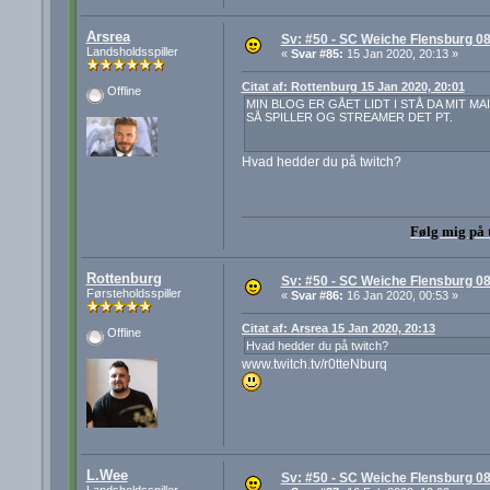
Arsrea
Sv: #50 - SC Weiche Flensburg 08
Landsholdsspiller
«
Svar #85:
15 Jan 2020, 20:13 »
Citat af: Rottenburg 15 Jan 2020, 20:01
Offline
MIN BLOG ER GÅET LIDT I STÅ DA MIT MA
SÅ SPILLER OG STREAMER DET PT.
Hvad hedder du på twitch?
Følg mig på 
Rottenburg
Sv: #50 - SC Weiche Flensburg 08
Førsteholdsspiller
«
Svar #86:
16 Jan 2020, 00:53 »
Citat af: Arsrea 15 Jan 2020, 20:13
Offline
Hvad hedder du på twitch?
www.twitch.tv/r0tteNburq
L.Wee
Sv: #50 - SC Weiche Flensburg 08