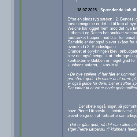
18.07.2025
-
Spændende køb til
Efter en sindssyg sæson i 2. Bundesliga
forventningerne er det tid til køb af nye 
Weiche har kigget frem mod det nye liv
Littbarski og Rosen har snakket samm
forstærket truppen med bla. Temenuzh
Samtidig er der også blevet skåret fra a
overskud i 2. Bundesligaen.
Grundet af oprykningen blev lønbudgette
blev der også penge til at forlænge nog
kontrakterne klubben er meget glad for
klubbens anfører, Lukas Mai.
-
De nye spillere vi har fået er kommet 
præsteret godt. De virker til at være gl
er også glade for dem. Det er sultne sp
Det virker til at være nogle gode spiller
Der skete også noget på jobfront
have Pierre Littbarski til jobinterview,
blevet enige om at fortsætte samarbejde
-
Det er gået godt, så det var i alles in
siger Pierre Littbarski til klubbens hje