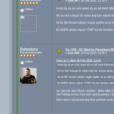
Landsholdsspiller
«
Svar #87:
16 Feb 2020, 12:00 »
Hold da op en vild rejse du er på med We
Offline
Nu er det mange år siden jeg har været 
At du får hentet sådan nogle spiller er jo v
ELSKER disse rejser i FMF fra de mindre 
Rottenburg
Sv: #50 - SC Weiche Flensburg 08
Førsteholdsspiller
«
Svar #88:
16 Feb 2020, 18:46 »
Citat af: L.Wee 16 Feb 2020, 12:00
Offline
Hold da op en vild rejse du er på med Weiche!
Nu er det mange år siden jeg har været akti
At du får hentet sådan nogle spiller er jo vildt 
ELSKER disse rejser i FMF fra de mindre ræk
Ja, det var sku hårdt i starten.. Men efter
Var heldig at min nye ejer smed penge i k
Men ellers så kunne jeg leje spillere som