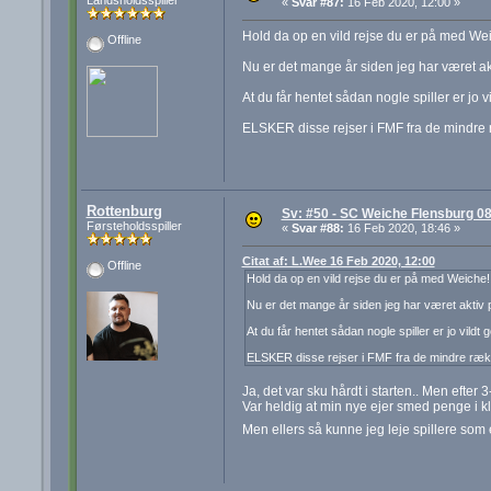
Landsholdsspiller
«
Svar #87:
16 Feb 2020, 12:00 »
Hold da op en vild rejse du er på med We
Offline
Nu er det mange år siden jeg har været 
At du får hentet sådan nogle spiller er jo v
ELSKER disse rejser i FMF fra de mindre 
Rottenburg
Sv: #50 - SC Weiche Flensburg 08
Førsteholdsspiller
«
Svar #88:
16 Feb 2020, 18:46 »
Citat af: L.Wee 16 Feb 2020, 12:00
Offline
Hold da op en vild rejse du er på med Weiche!
Nu er det mange år siden jeg har været akti
At du får hentet sådan nogle spiller er jo vildt 
ELSKER disse rejser i FMF fra de mindre ræk
Ja, det var sku hårdt i starten.. Men efter
Var heldig at min nye ejer smed penge i k
Men ellers så kunne jeg leje spillere som