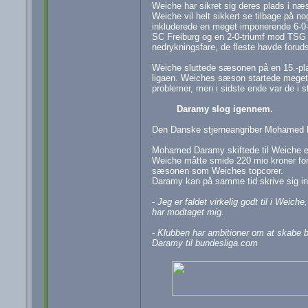
Weiche har sikret sig deres plads i næ
Weiche vil helt sikkert se tilbage på
inkluderede en meget imponerende 6-0-
SC Freiburg og en 2-0-triumf mod TSG 
nedrykningsfare, de fleste havde foru
Weiche sluttede sæsonen på en 15.-pla
ligaen. Weiches sæson startede meget s
problemer, men i sidste ende var de i s
Daramy slog igennem.
Den Danske stjerneangriber Mohamed D
Mohamed Daramy skiftede til Weiche e
Weiche måtte smide 220 mio kroner for
sæsonen som Weiches topcorer.
Daramy kan på samme tid skrive sig ind 
-
Jeg er faldet virkelig godt til i Weic
har modtaget mig.
-
Klubben har ambitioner om at skabe bed
Daramy til bundesliga.com