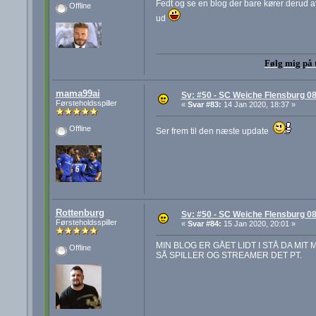
Fedt og se en blog der bare kører derud af
Offline
ud
Følg mig på 
mama99ai
Sv: #50 - SC Weiche Flensburg 08
Førsteholdsspiller
«
Svar #83:
14 Jan 2020, 18:37 »
Offline
Ser frem til den næste update
Rottenburg
Sv: #50 - SC Weiche Flensburg 08
Førsteholdsspiller
«
Svar #84:
15 Jan 2020, 20:01 »
MIN BLOG ER GÅET LIDT I STÅ DA MIT 
Offline
SÅ SPILLER OG STREAMER DET PT.