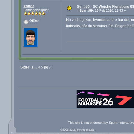
xanor
Sv: #50 - SC Weiche Flensburg 08
Landsholdsspiller
«
Svar #89:
16 Feb 2020, 19:53 »
Nu ved jeg ikke, hvordan andre har det, me
Offline
fmfreaks, når du streamer FM. Følger for
Sider:
1
...
4
5
[
6
]
7
This site is not endorsed by Sports Interacti
©2005-2018, FmFreaks.dk