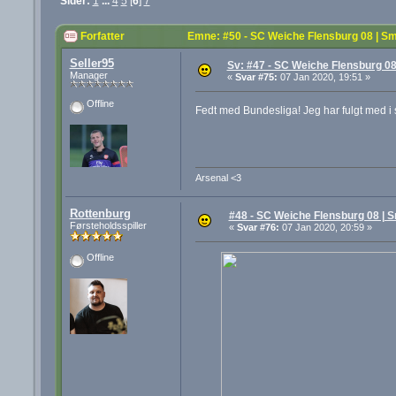
Sider:
1
...
4
5
[
6
]
7
Forfatter
Emne: #50 - SC Weiche Flensburg 08 | Sm
Seller95
Sv: #47 - SC Weiche Flensburg 08
Manager
«
Svar #75:
07 Jan 2020, 19:51 »
Offline
Fedt med Bundesliga! Jeg har fulgt med i 
Arsenal <3
Rottenburg
#48 - SC Weiche Flensburg 08 | S
Førsteholdsspiller
«
Svar #76:
07 Jan 2020, 20:59 »
Offline