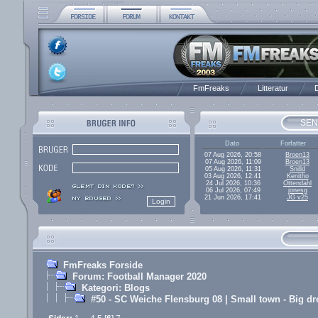
FmFreaks
Litteratur
D
SEN
Dato
Forfatter
07 Aug 2026, 20:58
Broen13
07 Aug 2026, 11:09
Broen13
05 Aug 2026, 11:31
Snilld
03 Aug 2026, 12:41
Kenitho
24 Jul 2026, 10:36
Ottendahl
06 Jul 2026, 07:49
jonesg
21 Jun 2026, 17:41
JG v25
FmFreaks Forside
Forum: Football Manager 2020
Kategori: Blogs
#50 - SC Weiche Flensburg 08 | Small town - Big d