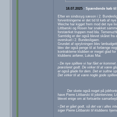
18.07.2025
-
Spændende køb til
Efter en sindssyg sæson i 2. Bundesliga
forventningerne er det tid til køb af nye 
Weiche har kigget frem mod det nye liv
Littbarski og Rosen har snakket samm
forstærket truppen med bla. Temenuzh
Samtidig er der også blevet skåret fra a
overskud i 2. Bundesligaen.
Grundet af oprykningen blev lønbudgette
blev der også penge til at forlænge nog
kontrakterne klubben er meget glad for
klubbens anfører, Lukas Mai.
-
De nye spillere vi har fået er kommet 
præsteret godt. De virker til at være gl
er også glade for dem. Det er sultne sp
Det virker til at være nogle gode spiller
Der skete også noget på jobfront
have Pierre Littbarski til jobinterview,
blevet enige om at fortsætte samarbejde
-
Det er gået godt, så det var i alles in
siger Pierre Littbarski til klubbens hje