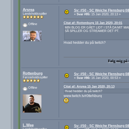
Arsrea
Sv: #50 - SC Weiche Flensburg 08
Landsholdsspiller
«
Svar #85:
15 Jan 2020, 20:13 »
Citat af: Rottenburg 15 Jan 2020, 20:01
Offline
MIN BLOG ER GÅET LIDT I STÅ DA MIT MA
SÅ SPILLER OG STREAMER DET PT.
Hvad hedder du på twitch?
Følg mig på 
Rottenburg
Sv: #50 - SC Weiche Flensburg 08
Førsteholdsspiller
«
Svar #86:
16 Jan 2020, 00:53 »
Citat af: Arsrea 15 Jan 2020, 20:13
Offline
Hvad hedder du på twitch?
www.twitch.tv/r0tteNburq
L.Wee
Sv: #50 - SC Weiche Flensburg 08