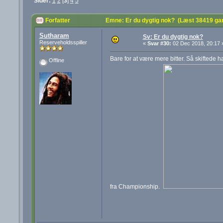
Sider:
1
2
[
3
]
4
5
Forfatter
Emne: Er du dygtig nok? (Læst 38419 ga
Sutharam
Sv: Er du dygtig nok?
Reserveholdsspiller
«
Svar #30:
02 Dec 2018, 20:17 
Bare for at være mere bitter. Så skiftede h
Offline
fra Championship.