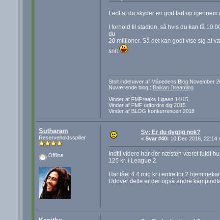
Fedt at du skyder en god fart op igennem r
I forhold til stadion, så hvis du kan få 10
du
20 millioner. Så det kan godt vise sig at 
snit
Stolt indehaver af Månedens Blog November 2
Nuværende blog :
Balkan Dreaming
Vinder af FMFreaks Ligaen 14/15.
Vinder af FMF udfordre dig 2015
Vinder af BLOG konkurrencen 2018
Sutharam
Sv: Er du dygtig nok?
Reserveholdsspiller
«
Svar #40:
10 Dec 2018, 22:14 
Indtil videre har der næsten været fuldt hu
Offline
125 kr. i League 2.
Har fået 4.4 mio kr i entre for 2 hjemmek
Udover dette er der også andre kampindtæg