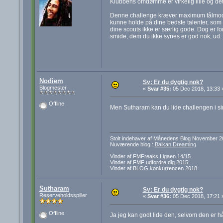
Klubbens omdømme er virkelig lille og det
Denne challenge kræver maximum tålmodig
kunne holde på dine bedste talenter, som du
dine scouts ikke er særlig gode. Dog er fo
smide, dem du ikke synes er god nok, ud.
Nodiem
Sv: Er du dygtig nok?
Blogmester
«
Svar #35:
05 Dec 2018, 13:33 
Offline
Men Sutharam kan du lide challengen i sin
Stolt indehaver af Månedens Blog November 2
Nuværende blog :
Balkan Dreaming
Vinder af FMFreaks Ligaen 14/15.
Vinder af FMF udfordre dig 2015
Vinder af BLOG konkurrencen 2018
Sutharam
Sv: Er du dygtig nok?
Reserveholdsspiller
«
Svar #36:
05 Dec 2018, 17:21 
Offline
Ja jeg kan godt lide den, selvom den er 