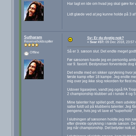
Har lagt en ide om hvad jeg skal gøre for 
Lidt glæde ved at jeg kunne holde på 3 af 
Sutharam
Sv: Er du dygtig nok?
Reserveholdsspiller
«
Svar #37:
09 Dec 2018, 23:57 
Så er 3. sæson slut. Det endte meget godt
Offline
Før sæsonen havde jeg en personlig ambiti
var 9. favorit. Bestyrelsen forventede dog
Det endte med en sikker oprykning hvor je
første kamp efter 18 kampe. Jeg endte med
mig over jeg ikke slog rekorden for flest m
Udover ligasejren, vandt jeg også FA Troph
2 championship klubber ud i runde 4 og 5
Mine talenter har spillet godt, men udvikle
satse fuldt ud på klubbens talenter. Jeg f
pengene, hvis jeg vil lave et "superhold".
I slutningen af sæsonen holdte jeg min s
efter direkte oprykning i næste sæson. Det f
jeg når championship. Det betyder nok at je