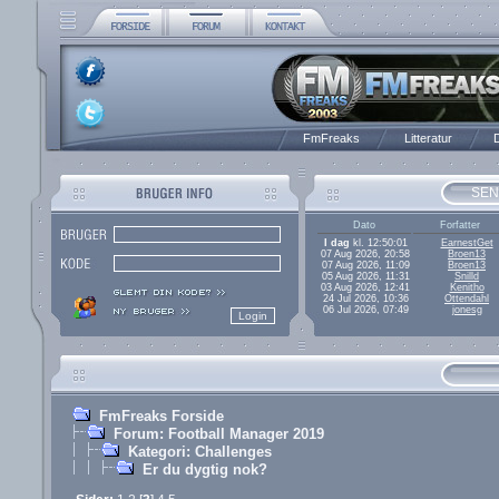
FmFreaks
Litteratur
D
SEN
Dato
Forfatter
I dag
kl. 12:50:01
EarnestGet
07 Aug 2026, 20:58
Broen13
07 Aug 2026, 11:09
Broen13
05 Aug 2026, 11:31
Snilld
03 Aug 2026, 12:41
Kenitho
24 Jul 2026, 10:36
Ottendahl
06 Jul 2026, 07:49
jonesg
FmFreaks Forside
Forum: Football Manager 2019
Kategori: Challenges
Er du dygtig nok?