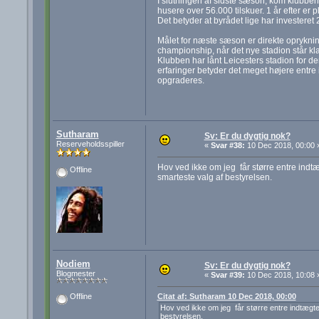
I slutningen af sidste sæson, kom klubben 
husere over 56.000 tilskuer. 1 år efter er p
Det betyder at byrådet lige har investeret 2
Målet for næste sæson er direkte oprykning
championship, når det nye stadion står kla
Klubben har lånt Leicesters stadion for d
erfaringer betyder det meget højere entre i
opgraderes.
Sutharam
Sv: Er du dygtig nok?
Reserveholdsspiller
«
Svar #38:
10 Dec 2018, 00:00 
Hov ved ikke om jeg får større entre indtæg
Offline
smarteste valg af bestyrelsen.
Nodiem
Sv: Er du dygtig nok?
Blogmester
«
Svar #39:
10 Dec 2018, 10:08 
Citat af: Sutharam 10 Dec 2018, 00:00
Offline
Hov ved ikke om jeg får større entre indtægter
bestyrelsen.