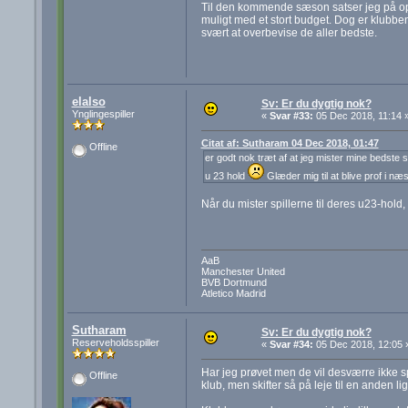
Til den kommende sæson satser jeg på opry
muligt med et stort budget. Dog er klubb
svært at overbevise de aller bedste.
elalso
Sv: Er du dygtig nok?
Ynglingespiller
«
Svar #33:
05 Dec 2018, 11:14 
Citat af: Sutharam 04 Dec 2018, 01:47
Offline
er godt nok træt af at jeg mister mine bedste s
u 23 hold
Glæder mig til at blive prof i n
Når du mister spillerne til deres u23-hold, 
AaB
Manchester United
BVB Dortmund
Atletico Madrid
Sutharam
Sv: Er du dygtig nok?
Reserveholdsspiller
«
Svar #34:
05 Dec 2018, 12:05 
Har jeg prøvet men de vil desværre ikke spil
Offline
klub, men skifter så på leje til en anden li