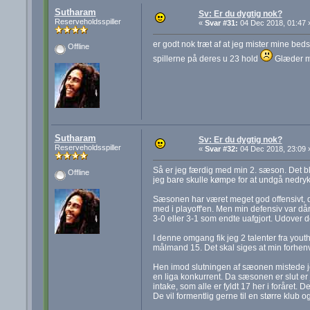
Sutharam
Sv: Er du dygtig nok?
Reserveholdsspiller
«
Svar #31:
04 Dec 2018, 01:47 
er godt nok træt af at jeg mister mine beds
Offline
spillerne på deres u 23 hold
Glæder mig
Sutharam
Sv: Er du dygtig nok?
Reserveholdsspiller
«
Svar #32:
04 Dec 2018, 23:09 
Så er jeg færdig med min 2. sæson. Det ble
Offline
jeg bare skulle kømpe for at undgå nedryk
Sæsonen har været meget god offensivt, da 
med i playoff'en. Men min defensiv var dår
3-0 eller 3-1 som endte uafgjort. Udove
I denne omgang fik jeg 2 talenter fra youth 
målmand 15. Det skal siges at min forhen
Hen imod slutningen af sæonen mistede jeg
en liga konkurrent. Da sæsonen er slut er 
intake, som alle er fyldt 17 her i foråret. 
De vil formentlig gerne til en større klub 