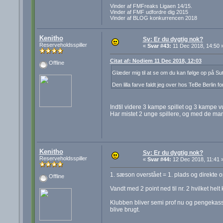
Vinder af FMFreaks Ligaen 14/15.
Vinder af FMF udfordre dig 2015
Vinder af BLOG konkurrencen 2018
Kenitho
Sv: Er du dygtig nok?
Reserveholdsspiller
«
Svar #43:
11 Dec 2018, 14:50 
Citat af: Nodiem 11 Dec 2018, 12:03
Offline
Glæder mig til at se om du kan følge op på Su
Den lilla farve faldt jeg over hos TeBe Berlin f
Indtil videre 3 kampe spillet og 3 kampe v
Har mistet 2 unge spillere, og med de man
Kenitho
Sv: Er du dygtig nok?
Reserveholdsspiller
«
Svar #44:
12 Dec 2018, 11:41 
1. sæson overstået = 1. plads og direkte o
Offline
Vandt med 2 point ned til nr. 2 hvilket hel
Klubben bliver semi prof nu og pengekasse
blive brugt.