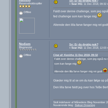
Kenitho
Sv: Er du dygtig nok?
Reserveholdsspiller
«
Svar #41:
11 Dec 2018, 09:32 
Faldt over denne challenge, som jeg også n
Offline
fed challenge som kan fange mig
Allerede den lilla farve fanger mig ret god
Nodiem
Sv: Er du dygtig nok?
Blogmester
«
Svar #42:
11 Dec 2018, 12:03 
Citat af: Kenitho 11 Dec 2018, 09:32
Offline
Faldt over denne challenge, som jeg også nu vi
som kan fange mig
Allerede den lilla farve fanger mig ret godt
Glæder mig til at se om du kan følge op p
Den lilla farve faldt jeg over hos TeBe Berl
Stolt indehaver af Månedens Blog November 2
Nuværende blog :
Balkan Dreaming