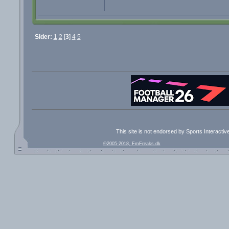
Sider:
1
2
[
3
]
4
5
This site is not endorsed by Sports Interacti
©2005-2018, FmFreaks.dk