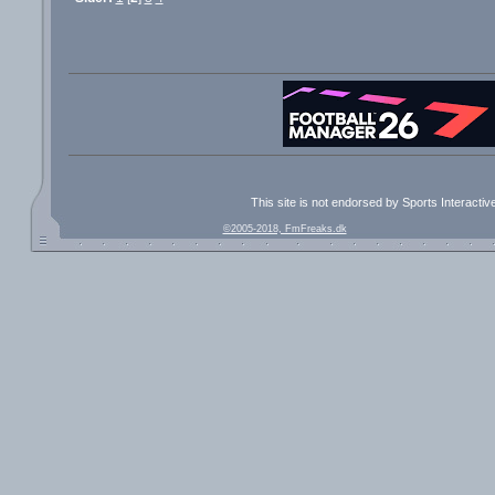
This site is not endorsed by Sports Interacti
©2005-2018, FmFreaks.dk