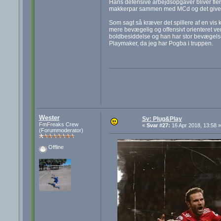
Hans defensive arbejdsopgaver bliver flere
makkerpar sammen med MCd og det giver 
Som sagt så kræver det spillere af en vis 
mere bevægelig og offensivt orienteret ve
boldbesiddelse og han har stor bevægelse
Playmaker, da jeg har Pogba i truppen.
Wester
Sv: Plug&Play
FmFreaks Crew
«
Svar #27:
16 Apr 2018, 13:58 »
(Forummoderator)
Offline