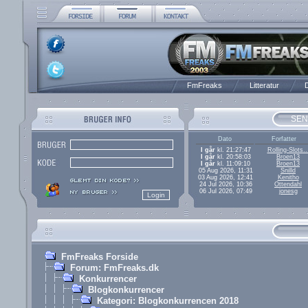
FmFreaks
Litteratur
D
SEN
Dato
Forfatter
I går
kl. 21:27:47
Rolling-Slots..
I går
kl. 20:58:03
Broen13
I går
kl. 11:09:10
Broen13
05 Aug 2026, 11:31
Snilld
03 Aug 2026, 12:41
Kenitho
24 Jul 2026, 10:36
Ottendahl
06 Jul 2026, 07:49
jonesg
FmFreaks Forside
Forum: FmFreaks.dk
Konkurrencer
Blogkonkurrencer
Kategori: Blogkonkurrencen 2018