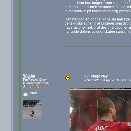
trekant, hvor han fungere som stødpude f
den dominans i mellemrummet mellem mit e
to mellemrum på banen er nemlig yderst vigt
Han har dog en
dobbelt rolle
, da han lige
de tekniske evner til at fungerer som dy
have visioner nok til at designe det offen
har gode defensive egenskaber samt offen
Wester
Sv: Plug&Play
FmFreaks Crew
«
Svar #21:
14 Apr 2018, 06:25 »
(Forummoderator)
Offline