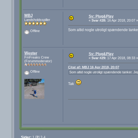
MBJ
Sv: Plug&Play
Landsholdsspiller
«
Svar #28:
16 Apr 2018, 20:07 »
Som altid nogle utroligt spændende tanker.
Offline
Wester
Sv: Plug&Play
FmFreaks Crew
«
Svar #29:
17 Apr 2018, 08:33 »
(Forummoderator)
Citat af: MBJ 16 Apr 2018, 20:07
Offline
Som altid nogle utroligt spændende tanker. Jeg
Tak
Sider:
1
[
2
]
3
4