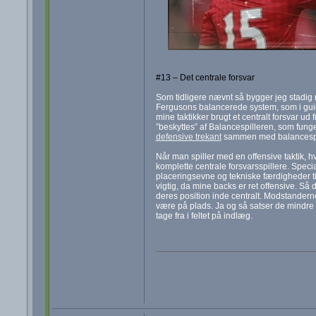
#13 – Det centrale forsvar
Som tidligere nævnt så bygger jeg stadig 
Fergusons balancerede system, som i guid
mine taktikker brugt et centralt forsvar ud
”beskyttes” af Balancespilleren, som fung
defensive trekant
sammen med balancespi
Når man spiller med en offensive taktik, h
komplette centrale forsvarsspillere. Special
placeringsevne og tekniske færdigheder t
vigtig, da mine backs er ret offensive. Så 
deres position inde centralt. Modstanderne
være på plads. Ja og så satser de mindre h
tage fra i feltet på indlæg.