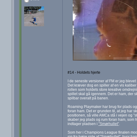
#14 - Holdets hjerte
I de seneste versioner af FM er jeg blevet
Det kræver dog en spiller af en vis kalibe
rollen som holdets store kreative omdrejn
spillet skal gå igennem. Det er ham, der 
spilbar overalt på banen.
Roaming Playmaker har brug for plads og ru
foran ham. Det er grunden til, at jeg har
positionen, så ville AMCa stå i vejen og 
skaber jeg plads og rum foran ham, som ha
indtager pladsen i
”Smørhullet”
.
Som her i Champions League finalen mod 
sig fra højre side af ”Smørhullet”, hvor h