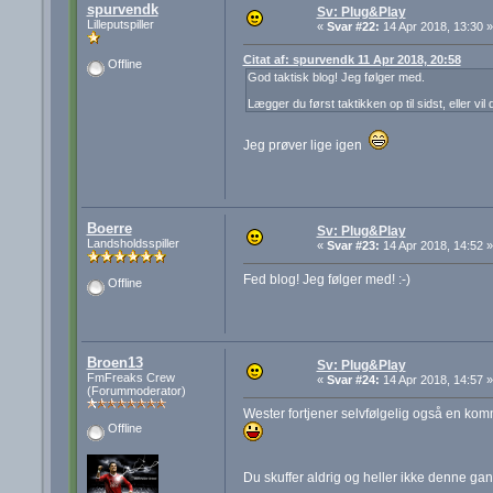
spurvendk
Sv: Plug&Play
Lilleputspiller
«
Svar #22:
14 Apr 2018, 13:30 »
Citat af: spurvendk 11 Apr 2018, 20:58
Offline
God taktisk blog! Jeg følger med.
Lægger du først taktikken op til sidst, eller vi
Jeg prøver lige igen
Boerre
Sv: Plug&Play
Landsholdsspiller
«
Svar #23:
14 Apr 2018, 14:52 »
Fed blog! Jeg følger med! :-)
Offline
Broen13
Sv: Plug&Play
FmFreaks Crew
«
Svar #24:
14 Apr 2018, 14:57 »
(Forummoderator)
Wester fortjener selvfølgelig også en ko
Offline
Du skuffer aldrig og heller ikke denne ga