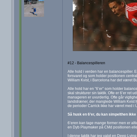
#12 - Balancespilleren
Alle hold i verden har en balancespiller.
forsvaret og som holder positionen central
William Kvist, i Barcelona har det været B
Alle hold har en ”6’er” som holder balancen
skal strukturer sin taktik. Ofte er 6’er ret
manageren er uvurderlig. Ofte går vigtighed
landstræner, der manglede William Kvist ty
de perioder Carrick ikke har været med i Un
Så husk en 6’er, du kan simpelthen ikke
6’eren kan tage mange former men er alti
en Dyb Playmaker på CMd positionen eller 
I denne taktik har jeg valgt en Deep Lying