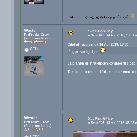
Br
FM26 er i gang, og det er jeg så også:
Wester
Sv: Plug&Play
FmFreaks Crew
«
Svar #25:
14 Apr 2018, 19:51 »
(Forummoderator)
Citat af: spurvendk 14 Apr 2018, 13:30
Offline
Jeg prøver lige igen
Ja planen er at taktikken kommer til sidst
Tak for de pæne ord folk kommer med, det 
Wester
Sv: Plug&Play
FmFreaks Crew
«
Svar #26:
15 Apr 2018, 06:03 »
(Forummoderator)
Offline