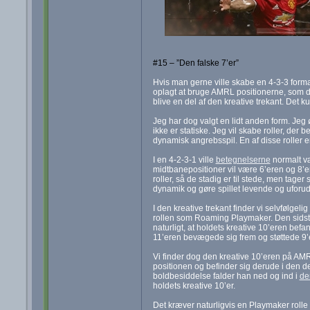
#15 – ”Den falske 7’er”
Hvis man gerne ville skabe en 4-3-3 format
oplagt at bruge AMRL positionerne, som d
blive en del af den kreative trekant. Det 
Jeg har dog valgt en lidt anden form. Jeg
ikke er statiske. Jeg vil skabe roller, de
dynamisk angrebsspil. En af disse roller er
I en 4-2-3-1 ville
betegnelserne
normalt væ
midtbanepositioner vil være 6’eren og 8’e
roller, så de stadig er til stede, men tage
dynamik og gøre spillet levende og uforuds
I den kreative trekant finder vi selvfølg
rollen som Roaming Playmaker. Den sidste 
naturligt, at holdets kreative 10’eren befa
11’eren bevægede sig frem og støttede 9’
Vi finder dog den kreative 10’eren på AM
positionen og befinder sig derude i den def
boldbesiddelse falder han ned og ind i
de
holdets kreative 10’er.
Det kræver naturligvis en Playmaker rolle