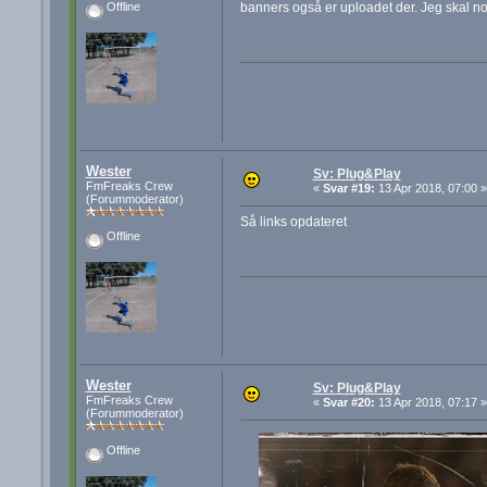
banners også er uploadet der. Jeg skal nok 
Offline
Wester
Sv: Plug&Play
FmFreaks Crew
«
Svar #19:
13 Apr 2018, 07:00 »
(Forummoderator)
Så links opdateret
Offline
Wester
Sv: Plug&Play
FmFreaks Crew
«
Svar #20:
13 Apr 2018, 07:17 »
(Forummoderator)
Offline