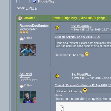
Plug&Play
Sider:
1
[
2
]
3
4
Forfatter
Emne: Plug&Play (Læst 38581 gange)
RasmusDosSantos
Sv: Plug&Play
Ynglingespiller
«
Svar #15:
12 Apr 2018, 13:37 »
Citat af: Seller95 12 Apr 2018, 13:26
Offline
Dejlig blog, Wester. Følger som altid med i sm
Jeg kan dog ikke åbne nogle af dine screensh
Det virker fint hos mig
Seller95
Sv: Plug&Play
Manager
«
Svar #16:
12 Apr 2018, 13:42 »
Citat af: RasmusDosSantos 12 Apr 2018, 13
Offline
Det virker fint hos mig
Hmm..
Jeg kan også godt åbne de nyeste. Men går 