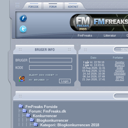
FmFreaks
Litteratur
D
SEN
Dato
Forfatter
I går
kl. 22:50:16
Kenitho
I går
kl. 13:23:41
Broen13
05 Aug 2026, 11:31
Snilld
03 Aug 2026, 12:41
Kenitho
24 Jul 2026, 10:36
Ottendahl
06 Jul 2026, 07:49
jonesg
21 Jun 2026, 17:41
JG v25
FmFreaks Forside
Forum: FmFreaks.dk
Konkurrencer
Blogkonkurrencer
Kategori: Blogkonkurrencen 2018