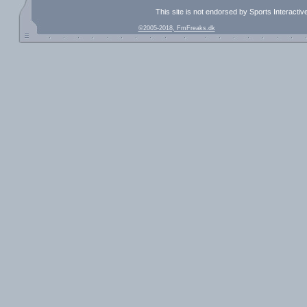
This site is not endorsed by Sports Interacti
©2005-2018, FmFreaks.dk