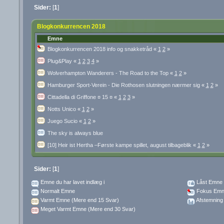
Sider:
[
1
]
Blogkonkurrencen 2018
Emne
Blogkonkurrencen 2018 info og snakketråd
«
1
2
»
Plug&Play
«
1
2
3
4
»
Wolverhampton Wanderers - The Road to the Top
«
1
2
»
Hamburger Sport-Verein - Die Rothosen slutningen nærmer sig
«
1
2
»
Cittadella di Griffone ¤ 15 ¤
«
1
2
3
»
Notts Unico
«
1
2
»
Juego Sucio
«
1
2
»
The sky is always blue
[10] Heir ist Hertha –Første kampe spillet, august tilbageblik
«
1
2
»
Sider:
[
1
]
Emne du har lavet indlæg i
Låst Emne
Normalt Emne
Fokus Emn
Varmt Emne (Mere end 15 Svar)
Afstemning
Meget Varmt Emne (Mere end 30 Svar)