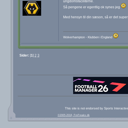
ungdomsfaciliterne.
Så pengene er egentlig ok synes jeg
Med hensyn til din sæson, så er det super 
Wolverhampton - Klubben i England
Sider:
[
1
]
2
3
This site is not endorsed by Sports Interacti
©2005-2018, FmFreaks.dk