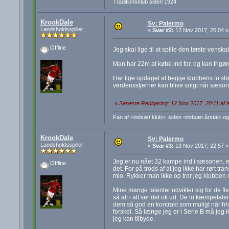
Traditionsklub siden 1924
KrookDale
Sv: Palermo
Landsholdsspiller
«
Svar #2:
12 Nov 2017, 20:04 »
Offline
Jeg skal lige til at spille den første vens
Man har 22m at købe ind for, og kan frigø
Har lige opdaget at begge klubbens to stør
verdensstjerner kan blive solgt når sæsonen 
«
Seneste Redigering: 12 Nov 2017, 20:11 af 
Fan af <indsæt klub>, siden <indsæt årstal> og
KrookDale
Sv: Palermo
Landsholdsspiller
«
Svar #3:
13 Nov 2017, 22:57 »
Jeg er nu nået 32 kampe ind i sæsonen. en 
Offline
det. For på trods af at jeg ikke har rørt tr
mio. Rykker man ikke op tror jeg klubben
Mine mange talenter udvikler sig for de fl
så alt i alt ser det ok ud. De to kæmpetale
dem så god en kontrakt som muligt når hhv.
forskel. Så længe jeg er i Serie B må je
jeg kan tilbyde.