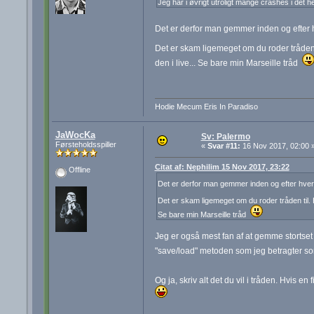
Jeg har i øvrigt utroligt mange crashes i det he
Det er derfor man gemmer inden og efte
Det er skam ligemeget om du roder tråden ti
den i live... Se bare min Marseille tråd
Hodie Mecum Eris In Paradiso
JaWocKa
Sv: Palermo
Førsteholdsspiller
«
Svar #11:
16 Nov 2017, 02:00 
Citat af: Nephilim 15 Nov 2017, 23:22
Offline
Det er derfor man gemmer inden og efter hv
Det er skam ligemeget om du roder tråden til. Hv
Se bare min Marseille tråd
Jeg er også mest fan af at gemme stortset 
"save/load" metoden som jeg betragter s
Og ja, skriv alt det du vil i tråden. Hvis e