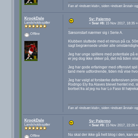
Fan af <indsæt klub>, siden <indsæt årstal> og
KrookDale
Sv: Palermo
Landsholdsspiller
«
Svar #8:
15 Nov 2017, 18:35 »
Sæsonstart nærmer sig i Serie A.
Offline
Klubben sluttede med et minus på ca. 50m,
sagt begrænsede under alle omstændighe
Jeg har unge spillere med potentiale på en 
er jeg dog ikke sikker på, det må tiden vis
Jeg har gode erfaringer med offensivt spil i
tand mere udfordrende, tiden må vise hvor
Jeg har valgt at forstærke defensiven prim
Rodrigo Ely fra Alaves blevet hentet ind, s
bortset fra at jeg nu har Lo Faso til højre
Fan af <indsæt klub>, siden <indsæt årstal> og
KrookDale
Sv: Palermo
Landsholdsspiller
«
Svar #9:
15 Nov 2017, 22:26 »
Nu skal der ikke gå helt blog i den, kan v
Offline