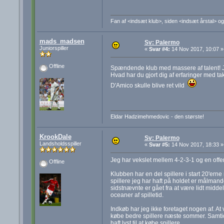
Fan af <indsæt klub>, siden <indsæt årstal> og
mads_madsen
Sv: Palermo
Juniorspiller
«
Svar #4:
14 Nov 2017, 10:07 »
Offline
Spændende klub med massere af talent! J
Hvad har du gjort dig af erfaringer med ta
D'Amico skulle blive ret vild
Eldar Hadzimehmedovic - den største!
KrookDale
Sv: Palermo
Landsholdsspiller
«
Svar #5:
14 Nov 2017, 18:33 »
Jeg har vekslet mellem 4-2-3-1 og en offe
Offline
Klubben har en del spillere i start 20'erne
spillere jeg har haft på holdet er målma
sidstnævnte er gået fra at være lidt middel
oceaner af spilletid.
Indkøb har jeg ikke foretaget nogen af. At v
købe bedre spillere næste sommer. Samtidi
haft lyst til at købe spillere.