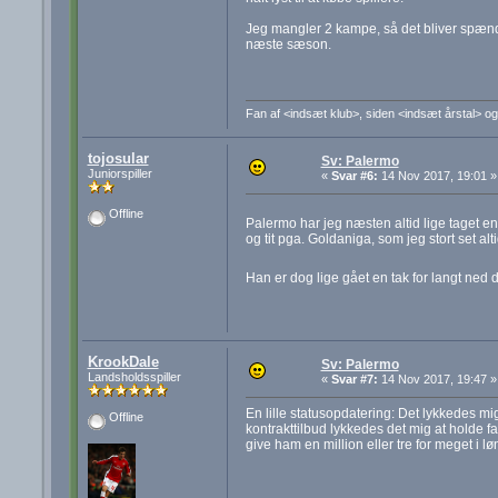
Jeg mangler 2 kampe, så det bliver spænd
næste sæson.
Fan af <indsæt klub>, siden <indsæt årstal> og
tojosular
Sv: Palermo
Juniorspiller
«
Svar #6:
14 Nov 2017, 19:01 »
Offline
Palermo har jeg næsten altid lige taget e
og tit pga. Goldaniga, som jeg stort set al
Han er dog lige gået en tak for langt ne
KrookDale
Sv: Palermo
Landsholdsspiller
«
Svar #7:
14 Nov 2017, 19:47 »
En lille statusopdatering: Det lykkedes m
Offline
kontrakttilbud lykkedes det mig at holde fa
give ham en million eller tre for meget i løn