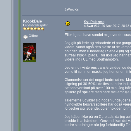
JaWocKa
KrookDale
Sv: Palermo
Landsholdsspiller
«
Svar #12:
20 Nov 2017, 20:13 
Efter lige at have sundet mig over det cra
Offline
Jeg gik på ferie og reloadede et par gange, 
videre, vandt også den sidste af de kampe de
pointtab, men 0 nederlag i Serie A (!!!) o
surrealistisk 4. plads. Tror ikke jeg har 
videre ind i CL med Southampton.
Jeg er nu i vinterens transfervindue, og de
vente til sommer, måske jeg henter en fri t
Økonomisk ser det noget bedre ud nu. Ma
stigning på 30-50% i de fleste andre indtæ
sæsonoverskud på over 100 mio. Jeg håber
spillere på spillere med bare mellemhøje 
Talenterne udvikler sig nogenlunde, der er 
nyindkøbte forsvarsspillere har også været
forbedrer sig løbende, og er nok den prim
Jeg håber ikke på en CL-plads, da jeg ærli
bredde til at håndtere. Omvendt kan det være
bedre seedninger når jeg forhåbentlig får 