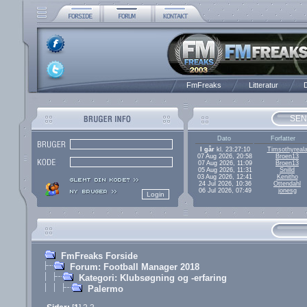
FmFreaks
Litteratur
D
SEN
Dato
Forfatter
I går
kl. 23:27:10
Timsothyreal
07 Aug 2026, 20:58
Broen13
07 Aug 2026, 11:09
Broen13
05 Aug 2026, 11:31
Snilld
03 Aug 2026, 12:41
Kenitho
24 Jul 2026, 10:36
Ottendahl
06 Jul 2026, 07:49
jonesg
FmFreaks Forside
Forum: Football Manager 2018
Kategori: Klubsøgning og -erfaring
Palermo