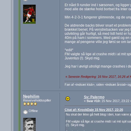
Er nået 9 runder ind i sæsonen, og ligger 
mod alle de stærke hold bortset fra Inter o
Min 4-2-3-1 fungerer glimrende, og de ung
De aldrende backs bliver snart et problem
brækket benet. På venstrebacken var jeg h
udvikling går hurtigt, så med lidt held er 
40m på ham i sommers. Med gæld og en over
mange af pengene ville jeg først se om lan
*edit*
FM valgte så lige at crashe midt i at mit s
Juventus (!). Skyd mig.
Jeg har i øvrigt utroligt mange crashes i de
«
Seneste Redigering: 16 Nov 2017, 16:26 af
Fan af <indsæt klub>, siden <indsæt årstal> og
Nephilim
Sv: Palermo
Reserveholdsspiller
«
Svar #10:
15 Nov 2017, 23:22 
Citat af: KrookDale 15 Nov 2017, 22:26
Offline
Nu skal der ikke gå helt blog i den, kan være 
FM valgte så lige at crashe midt i at mit spil
(!). Skyd mig.