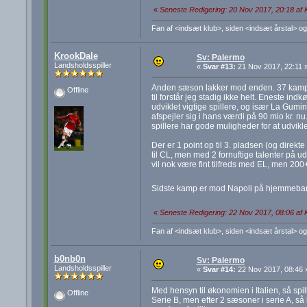
«
Seneste Redigering: 20 Nov 2017, 20:18 af
Fan af <indsæt klub>, siden <indsæt årstal> og
KrookDale
Sv: Palermo
Landsholdsspiller
«
Svar #13:
21 Nov 2017, 22:11 
Anden sæson lakker mod enden. 37 kampe er
Offline
til forstår jeg stadig ikke helt. Eneste in
udviklet vigtige spillere, og især La Gumin
afspejler sig i hans værdi på 90 mio kr. nu. 
spillere har gode muligheder for at udvikl
Der er 1 point op til 3. pladsen (og direkt
til CL, men med 2 fornuftige talenter på u
vil nok være fint tilfreds med EL, men 200
Sidste kamp er mod Napoli på hjemmebane.
«
Seneste Redigering: 22 Nov 2017, 08:06 af
Fan af <indsæt klub>, siden <indsæt årstal> og
b0nb0n
Sv: Palermo
Landsholdsspiller
«
Svar #14:
22 Nov 2017, 08:46 
Med hensyn til økonomien i Italien, så s
Offline
Serie B, men efter 2 sæsoner i serie A, s