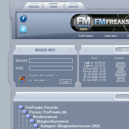
FmFreaks
Litteratur
D
SEN
Dato
Forfatter
I går
kl. 22:50:16
Kenitho
I går
kl. 13:23:41
Broen13
05 Aug 2026, 11:31
Snilld
03 Aug 2026, 12:41
Kenitho
24 Jul 2026, 10:36
Ottendahl
06 Jul 2026, 07:49
jonesg
21 Jun 2026, 17:41
JG v25
FmFreaks Forside
Forum: FmFreaks.dk
Konkurrencer
Blogkonkurrencer
Kategori: Blogkonkurrencen 2016