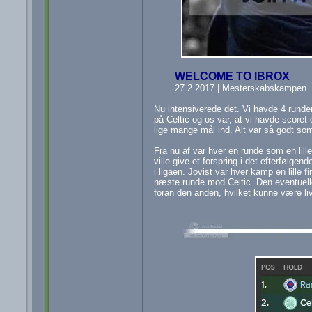
WELCOME TO IBROX
27.2.2017 | Mesterskabskampen
Nu intensiverede det. Vi havde 4 runder 
på Celtic og os var, at vi havde score
lige mange mål ind. Alt var så godt som
Fra nu af var hver en runde som en lille 
ville give et forspring i det efterfølgen
i ligaen. Jovist var hver kamp en lille
næste runde mod Celtic. Den eventuelle
foran den anden, hvilket kunne være liv