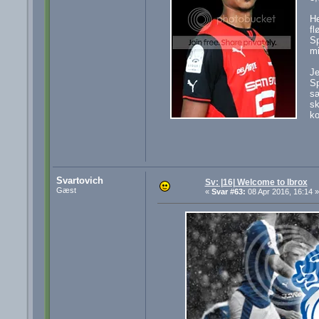
He
fl
Sp
mi
Je
Sp
sæ
sk
ko
Svartovich
Sv: |16| Welcome to Ibrox
Gæst
«
Svar #63:
08 Apr 2016, 16:14 »