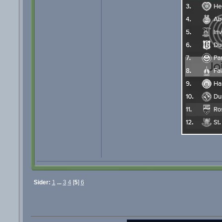
Sider:
1
...
3
4
[
5
]
6