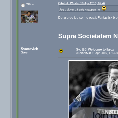
Citat af: Wester 10 Apr 2016, 07:42
Offline
Jeg trykker på enig knappen her
Det gjorde jeg sørme også. Fantastisk blo
Supra Societatem 
Svartovich
Sv: |20| Welcome to Ibrox
Gæst
«
Svar #74:
11 Apr 2016, 17:54 »