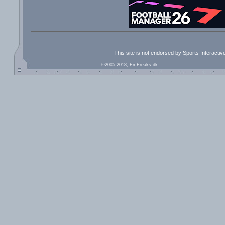
This site is not endorsed by Sports Interacti
©2005-2018, FmFreaks.dk