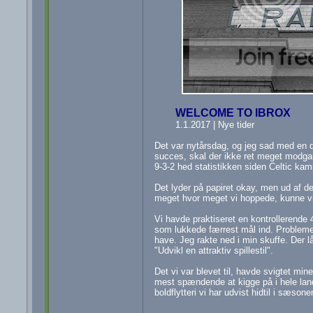
WELCOME TO IBROX
1.1.2017 | Nye tider
Det var nytårsdag, og jeg sad med en d
succes, skal der ikke ret meget modgang
9-3-2 hed statistikken siden Celtic ka
Det lyder på papiret okay, men ud af de
meget hvor meget vi hoppede, kunne vi
Vi havde praktiseret en kontrollerende 
som lukkede færrest mål ind. Problemet 
have. Jeg rakte ned i min skuffe. Der
"Udvikl en attraktiv spillestil".
Det vi var blevet til, havde svigtet min
mest spændende at kigge på i hele lan
boldflytteri vi har udvist hidtil i sæsone