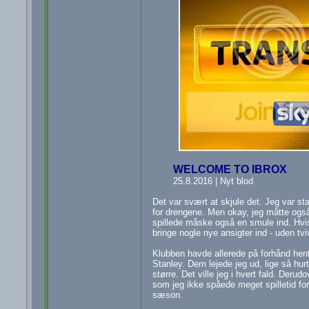
WELCOME TO IBROX
25.8.2016 | Nyt blod
Det var svært at skjule det. Jeg var st
for drengene. Men okay, jeg måtte også 
spillede måske også en smule ind. Hvis
bringe nogle nye ansigter ind - uden tviv
Klubben havde allerede på forhånd hente
Stanley. Dem lejede jeg ud, lige så hur
større. Det ville jeg i hvert fald. Derudo
som jeg ikke spåede meget spilletid f
sæson.