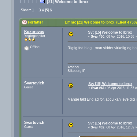
|21| Welcome to Ibrox
Sider:
1
...
3
4
[
5
]
6
Forfatter
Emne: |21| Welcome to Ibrox (Læst 4750
Kozorevas
Sv: |15| Welcome to Ibrox
Ynglingespiller
«
Svar #60:
08 Apr 2016, 10:58 »
Offline
Rigtig fed blog - man sidder virkelig og
Arsenal
Silkeborg IF
Svartovich
Sv: |15| Welcome to Ibrox
Gæst
«
Svar #61:
08 Apr 2016, 11:37 »
Mange tak! Er glad for, at du kan leve dig i
Svartovich
Sv: |15| Welcome to Ibrox
Gæst
«
Svar #62:
08 Apr 2016, 12:59 »