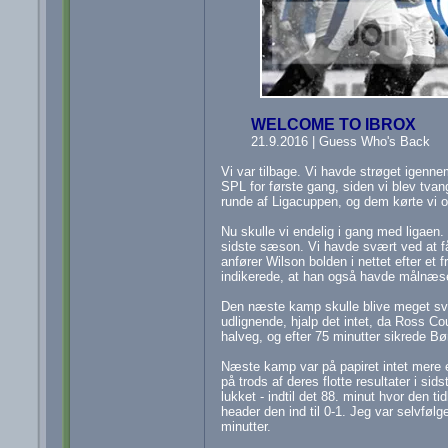
WELCOME TO IBROX
21.9.2016 | Guess Who's Back
Vi var tilbage. Vi havde strøget igenne
SPL for første gang, siden vi blev tvan
runde af Ligacuppen, og dem kørte vi o
Nu skulle vi endelig i gang med ligaen
sidste sæson. Vi havde svært ved at få
anfører Wilson bolden i nettet efter et
indikerede, at han også havde målnæse
Den næste kamp skulle blive meget sv
udlignende, hjalp det intet, da Ross Cou
halveg, og efter 75 minutter sikrede Bø
Næste kamp var på papiret intet mere 
på trods af deres flotte resultater i s
lukket - indtil det 88. minut hvor den t
header den ind til 0-1. Jeg var selvføl
minutter.