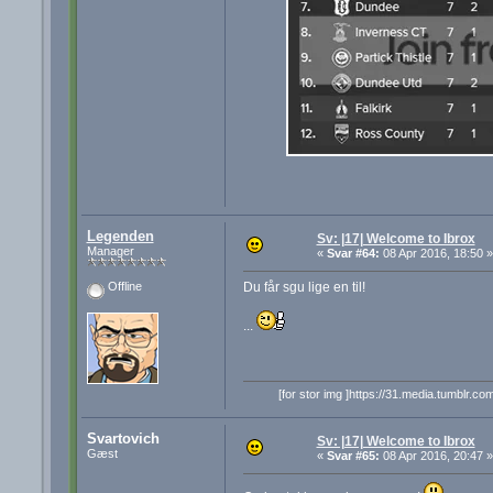
Legenden
Sv: |17| Welcome to Ibrox
Manager
«
Svar #64:
08 Apr 2016, 18:50 »
Du får sgu lige en til!
Offline
...
[for stor img ]https://31.media.tumb
Svartovich
Sv: |17| Welcome to Ibrox
Gæst
«
Svar #65:
08 Apr 2016, 20:47 »