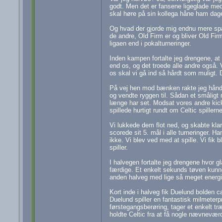
godt. Men det er fansene ligeglade med,
skal høre på sin kollega håne ham dagen
Og hvad der gjorde mig endnu mere spæn
de andre, Old Firm er og bliver Old Fir
ligaen end i pokalturneringer.
Inden kampen fortalte jeg drengene, at
end os, og det troede alle andre også. 
os skal vi gå ind så hårdt som muligt. 
På vej hen mod bænken rakte jeg hånde
og vendte ryggen til. Sådan et småligt 
længe har set. Modsat vores andre kick 
spillede hurtigt rundt om Celtic spillern
Vi lukkede dem flot ned, og skabte klar
scorede sit 5. mål i alle turneringer. H
ikke. Vi blev ved med at spille. Vi fik 
spiller.
I halvegen fortalte jeg drengene hvor g
færdige. Et enkelt sekunds tøven kunne 
anden halveg med lige så meget energi
Kort inde i halveg fik Duelund bolden c
Duelund spiller en fantastisk milmeterp
førstegangsberøring, tager et enkelt træk
holdte Celtic fra at få nogle nævnevær