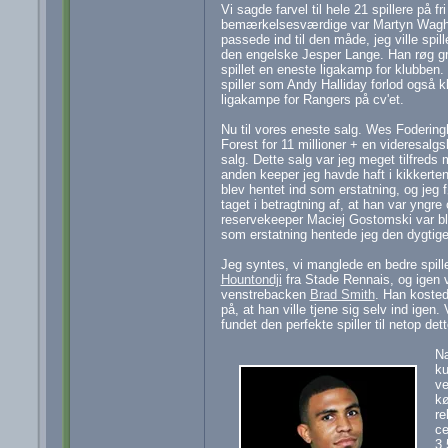
Vi sagde farvel til hele 21 spillere på f
bemærkelsesværdige var Martyn Wagho
passede ind til den måde, jeg ville spil
den engelske Jesper Lange. Han røg grat
spillet en eneste ligakamp for klubben
spiller som Andy Halliday forlod også k
ligakampe for Rangers på cv'et.
Nu til vores eneste salg. Wes Fodering
Forest for 11 millioner + en videresal
salg. Dette salg var jeg meget tilfred
anden keeper jeg havde haft i kikkerte
blev hentet ind som erstatning, og jeg fø
taget i betragtning af, at han var yngre
reservekeeper Maciej Gostomski var blev
som erstatning hentede jeg den dygti
Jeg syntes, vi manglede en bedre spill
Hountondji
fra Stade Rennais, og igen va
venstrebacken
Brad Smith
. Han kosted
på, at han ville tjene sig selv ind igen
fundet den perfekte spiller til netop det
Næ
ku
ve
kø
re
ce
3,