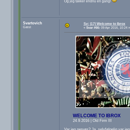
Og jeg takker endnu en gang!
Svartovich
Sv: |17| Welcome to Ibrox
Gæst
«
Svar #66:
09 Apr 2016, 10:24 »
WELCOME TO IBROX
24.9.2016 | Old Firm III
Var jeg nervøs? Ja, selvfølgelig var je