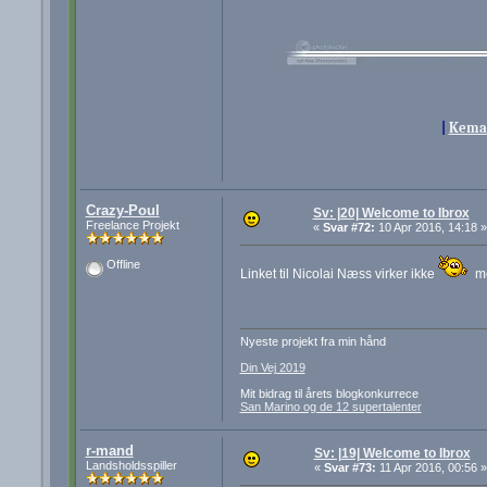
|
Kema
Crazy-Poul
Sv: |20| Welcome to Ibrox
Freelance Projekt
«
Svar #72:
10 Apr 2016, 14:18 »
Offline
Linket til Nicolai Næss virker ikke
men
Nyeste projekt fra min hånd
Din Vej 2019
Mit bidrag til årets blogkonkurrece
San Marino og de 12 supertalenter
r-mand
Sv: |19| Welcome to Ibrox
Landsholdsspiller
«
Svar #73:
11 Apr 2016, 00:56 »