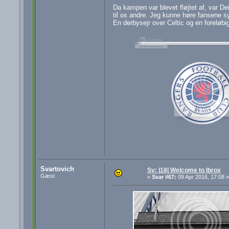
Da kampen var blevet fløjtet af, var De
til os andre. Jeg kunne høre fansene sy
En derbysejr over Celtic og en foreløbig
Svartovich
Sv: |18| Welcome to Ibrox
Gæst
«
Svar #67:
09 Apr 2016, 17:08 »