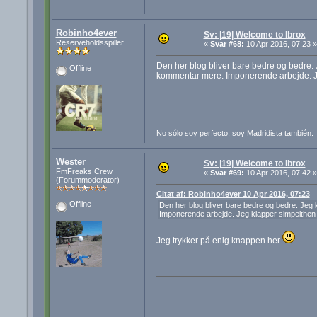
Robinho4ever
Sv: |19| Welcome to Ibrox
Reserveholdsspiller
«
Svar #68:
10 Apr 2016, 07:23 »
Den her blog bliver bare bedre og bedre.
Offline
kommentar mere. Imponerende arbejde. Je
No sólo soy perfecto, soy Madridista también.
Wester
Sv: |19| Welcome to Ibrox
FmFreaks Crew
«
Svar #69:
10 Apr 2016, 07:42 »
(Forummoderator)
Citat af: Robinho4ever 10 Apr 2016, 07:23
Offline
Den her blog bliver bare bedre og bedre. Jeg
Imponerende arbejde. Jeg klapper simpelthen 
Jeg trykker på enig knappen her