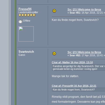
Fresse94
Sv: |21| Welcome to Ibrox
Landsholdsspiller
«
Svar #81:
16 Apr 2016, 22:21 »
Kan du finde noget frem, Svartovich?
Offline
Svartovich
Sv: |21| Welcome to Ibrox
Gæst
«
Svar #82:
17 Apr 2016, 10:41 »
Citat af: Møller 16 Apr 2016, 13:10
Fandme ærgerligt for dig Svartovich. Der var virk
genskabt lortet og kommer i sving igen!
Mange tak for støtten.
Citat af: Fresse94 16 Apr 2016, 22:21
Kan du finde noget frem, Svartovich?
Rimelig vildt program, den fandt tæt på 53.00
med formateringen. Desværre kan jeg efte