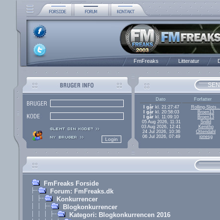
FmFreaks
Litteratur
D
SEN
Dato
Forfatter
I går
kl. 21:27:47
Rolling-Slots..
I går
kl. 20:58:03
Broen13
I går
kl. 11:09:10
Broen13
05 Aug 2026, 11:31
Snilld
03 Aug 2026, 12:41
Kenitho
24 Jul 2026, 10:36
Ottendahl
06 Jul 2026, 07:49
jonesg
FmFreaks Forside
Forum: FmFreaks.dk
Konkurrencer
Blogkonkurrencer
Kategori: Blogkonkurrencen 2016