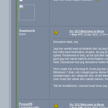
Svartovich
Sv: |21| Welcome to Ibrox
Gæst
«
Svar #77:
15 Apr 2016, 17:04 »
Desværre ikke, nej.
Jeg har ventet med at fortælle det, da jeg
har intet med motivation at gøre, da jeg p
spillet. Problemet er blot, at mit spil ikk
gjort jeg har været nødt til at formattere c
held. Derudover har jeg desværre heller i
Hvis nogle har et forslag til, hvad jeg kan
Windows 7 disk, må i meget gerne skrive he
opdateringer, da i alligevel ved, at det i
over hvad der skete den næste sæson, hvis
Tak for forståelsen. Uanset hvad lover jeg 
Fresse94
Sv: |21| Welcome to Ibrox
Landsholdsspiller
«
Svar #78:
16 Apr 2016, 10:21 »