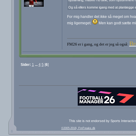
Og så ellers komme igang med at planlægge e
For mig handler det ikke så meget om hva
mig ligemeget.
Men kan godt sætte mig
Br
FM26 er i gang, og det er jeg så også:
Sider:
1
...
4
5
[
6
]
This site is not endorsed by Sports Interacti
©2005-2018, FmFreaks.dk