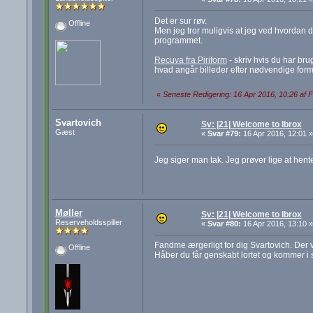
Det er sur røv.
Offline
Men jeg tror muligvis at jeg ved hvordan du
programmet.
Recuva fra Piriform
- skriv hvis du har br
hvad angår billeder efter nødvendige form
«
Seneste Redigering: 16 Apr 2016, 10:26 af 
Svartovich
Sv: |21| Welcome to Ibrox
Gæst
«
Svar #79:
16 Apr 2016, 12:01 »
Jeg siger man tak. Jeg prøver lige at hente 
Møller
Sv: |21| Welcome to Ibrox
Reserveholdsspiller
«
Svar #80:
16 Apr 2016, 13:10 »
Fandme ærgerligt for dig Svartovich. Der var 
Offline
Håber du får genskabt lortet og kommer i 