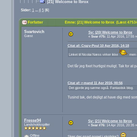
|21| Welcome to Ibrox
Sider:
1
...
4
5
[
6
]
Forfatter
Emne: |21| Welcome to Ibrox (Læst 4753
Svartovich
Sv: |20| Welcome to Ibrox
Gæst
«
Svar #75:
11 Apr 2016, 17:55 »
Citat af: Crazy-Poul 10 Apr 2016, 14:18
Linket til Nicolai Næss virker ikke
men de
Det får jeg fixet hurtigst muligt. Tak for at
Citat af: r-mand 11 Apr 2016, 00:56
Det gjorde jeg sørme også. Fantastisk blog.
Tusind tak, det dejligt at have dig med so
Fresse94
Sv: |21| Welcome to Ibrox
Landsholdsspiller
«
Svar #76:
14 Apr 2016, 20:35 »
Offline
Sker der snart noget i skotske?