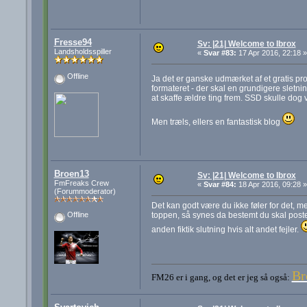
Fresse94
Sv: |21| Welcome to Ibrox
Landsholdsspiller
«
Svar #83:
17 Apr 2016, 22:18 »
Offline
Ja det er ganske udmærket af et gratis p
formateret - der skal en grundigere sletning
at skaffe ældre ting frem. SSD skulle dog 
Men træls, ellers en fantastisk blog
Broen13
Sv: |21| Welcome to Ibrox
FmFreaks Crew
«
Svar #84:
18 Apr 2016, 09:28 »
(Forummoderator)
Det kan godt være du ikke føler for det, m
toppen, så synes da bestemt du skal poste 
Offline
anden fiktik slutning hvis alt andet fejler.
Br
FM26 er i gang, og det er jeg så også: