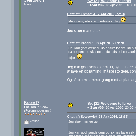
Svartovich
Sv: |21| Welcome to Ibrox
Gæst
«
Svar #85:
18 Apr 2016, 18:35 »
Citat af: Fresse94 17 Apr 2016, 22:18
Men træls, ellers en fantastisk blog
Jeg siger mange tak.
Citat af: Broen05 18 Apr 2016, 09:28
Det kan godt være du ikke føler for det, men 
da bestemt du skal poste de sidste ti opdaterin
fejler.
Jeg kan godt sende dem ud, synes bare selv
at lave en opsamling, måske i to dele, so
Og så ellers komme igang med at planlæg
Broen13
Sv: |21| Welcome to Ibrox
FmFreaks Crew
«
Svar #86:
18 Apr 2016, 23:06 »
(Forummoderator)
Citat af: Svartovich 18 Apr 2016, 18:35
Offline
Jeg siger mange tak.
Jeg kan godt sende dem ud, synes bare selv det
opsamling, måske i to dele, som opsummere hv