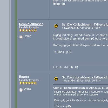
Med disse transfers går vi ind til sæsonen
følgende:
Dennislauridsen
Sv: Die Königsblauen - Tidligere
Landsholdsspiller
«
Svar #33:
29 Apr 2015, 17:58 »
Rigtig fed blog! Især dit skifte til Schalke 
Offline
sikkert have et spil med dem på et senere 
Kan rigtig godt lide dit layout, det ser be
Thumps up B)
H A L A M A D R I D!
Boerre
Sv: Die Königsblauen - Tidligere
Landsholdsspiller
«
Svar #34:
29 Apr 2015, 20:34 »
Citat af: Dennislauridsen 29 Apr 2015, 17:5
Offline
Rigtig fed blog! Især dit skifte til Schalke er 
et spil med dem på et senere tidpunkt.
Kan rigtig godt lide dit layout, det ser behagel
Thumps up B)