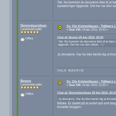
Tak. Nu kommer du desværre ikke til at hø
opdateringer liggende. Det her var den sids
Dennislauridsen
Sv: Die Königsblauen - Tidligere
Landsholdsspiller
«
Svar #35:
29 Apr 2015, 20:43 »
Citat af: Boerre 29 Apr 2015, 20:34
Offline
Tak. Nu kommer du desværre ikke til at høre s
liggende. Det her var den sidste.. :-(
Ja desværre. Har du ikke tænkt dig at for
H A L A M A D R I D!
Boerre
Sv: Die Königsblauen - Tidligere
Landsholdsspiller
«
Svar #36:
29 Apr 2015, 21:02 »
Citat af: Dennislauridsen 29 Apr 2015, 20:4
Offline
Ja desværre. Har du ikke tænkt dig at forsætt
Måske. Er startet på et andet spil som fange
forsætte bloggen.