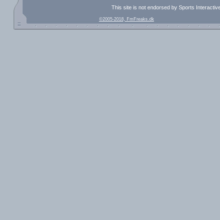
This site is not endorsed by Sports Interacti
©2005-2018, FmFreaks.dk