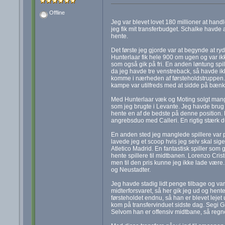
Offline
Jeg var blevet lovet 180 millioner at hand
jeg fik mit transferbudget. Schalke havde all
hente.
Det første jeg gjorde var at begynde at r
Hunterlaar fik hele 900 om ugen og var ik
som også gik på fri. En anden løntung sp
da jeg havde tre venstreback, så havde ikk
komme i nærheden af førsteholdstruppen. 
kampe var utilfreds med at sidde på bænke
Med Hunterlaar væk og Moting solgt mangl
som jeg brugte i Levante. Jeg havde bru
hente en af de bedste på denne position. P
angrebsduo med Calleri. En rigtig stærk d
En anden sted jeg manglede spillere var p
lavede jeg et scoop hvis jeg selv skal sig
Atletico Madrid. En fantastisk spiller som
hente spillere til midtbanen. Lorenzo Crist
men til den pris kunne jeg ikke lade være. 
og Neustadter.
Jeg havde stadig lidt penge tilbage og var
midterforsvaret, så her gik jeg ud og hent
førsteholdet endnu, så han er blevet lejet 
kom på transfervinduet sidste dag. Segi Gna
Selvom han er offensiv midtbane, så regn