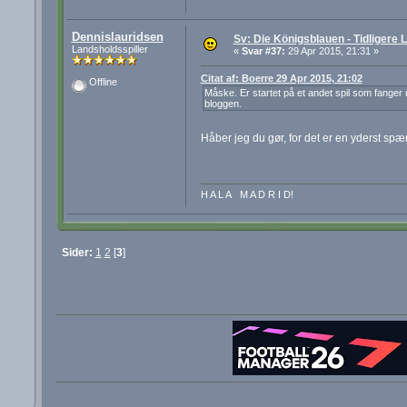
Dennislauridsen
Sv: Die Königsblauen - Tidligere
Landsholdsspiller
«
Svar #37:
29 Apr 2015, 21:31 »
Citat af: Boerre 29 Apr 2015, 21:02
Offline
Måske. Er startet på et andet spil som fanger mi
bloggen.
Håber jeg du gør, for det er en yderst sp
H A L A M A D R I D!
Sider:
1
2
[
3
]