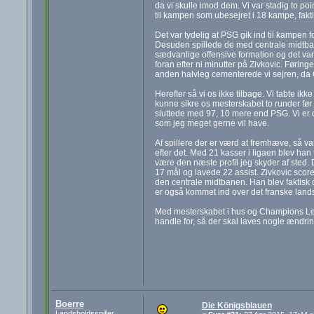
da vi skulle imod dem. Vi var stadig to po
til kampen som ubesejret i 18 kampe, fakti
Det var tydelig at PSG gik ind til kampen fo
Desuden spillede de med centrale midtban
sædvanlige offensive formation og det var 
foran efter ni minutter på Zivkovic. Føring
anden halvleg cementerede vi sejren, da Cen
Herefter så vi os ikke tilbage. Vi tabte ik
kunne sikre os mesterskabet to runder før
sluttede med 97, 10 mere end PSG. Vi er 
som jeg meget gerne vil have.
Af spillere der er værd at fremhæve, så va
efter det. Med 21 kasser i ligaen blev han
være den næste profil jeg skyder af sted.
17 mål og lavede 22 assist. Zivkovic score
den centrale midtbanen. Han blev faktisk
er også kommet ind over det franske landsh
Med mesterskabet i hus og Champions Leag
handle for, så der skal laves nogle ændrin
Boerre
Die Königsblauen
Landsholdsspiller