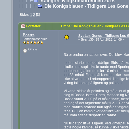
Kategori: Blogkonkurrencen 2015
Die Königsblauen - Tidligere Les Gon
Sider:
1
2
[
3
]
Forfatter
Emne: Die Königsblauen - Tidligere Les 
Boerre
Sv: Les Gones - Tidligere Les 
Landsholdsspiller
«
Svar #30:
25 Apr 2015, 14:09 »
Offline
Så er endnu en sæson ovre. Det blev ikke ti
Lad os starte med det dårlige. Sidste år ko
skulle som sagt i første runde mod Sporing
udebane og allerede efter 10 minutter kom 
det 28. minut. Flere mål kom der ikke i ka
ikke at være nok i returopgøret. I en lig
vi dog fokusere på ligaen og pokalen.
Vi vandt sidste år pokalen og målet er at g
slog vi Bastia, Istres, Caen, Monaco og Na
Bastia vandt vi 1-0 på et mål af ham, men
han også det afgørende mål til 2-1. Han v
mod Nantes scorede han også det afgørende
tabe 1-0 i en kamp hvor der ikke var sær
mål kom efter et frispark af Rabiot.
Nu til det positive. Ligaen. Ved vinterpau
tabte nogle kampe, så kunne vi ikke vriste