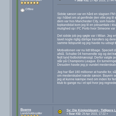
«
Svar #31:
27 Apr 2015, 17:44 »
Offline
Sidste sæson var en hård en slagsen FM wis
og i håbet om at genfinde den ville jeg ti
dem var hos Manchester City, som havde sk
topkandidat kom jeg til en jobsamtale i k
mulighed op i FC Porto hvor Simeone var t
Det sidste job jeg søgte var i Milan. Jeg e
lavet nogle rigtig dårlige transfers og der
samme tidspunkt og jeg havde nu udsigt til
Motivationen var nu lidt tilbage. Specielt 
afslå. Schalke 04 henvendte sig og det tr
fedt land fodboldmæssigt. Derfor valgte jeg
står på Champions League. En turneringe
Desuden havde jeg jo vundet mesterskabet
Jeg har fået 180 millioner at handle for,
om mesterskabet næste sæson. Bayern ser
jeg at kunne kæmpe med om inden for fem år
klub to gange nu i et spil hvor jeg regne
Boerre
Sv: Die Königsblauen - Tidligere
Landsholdsspiller
«
Svar #32:
29 Apr 2015, 17:22 »