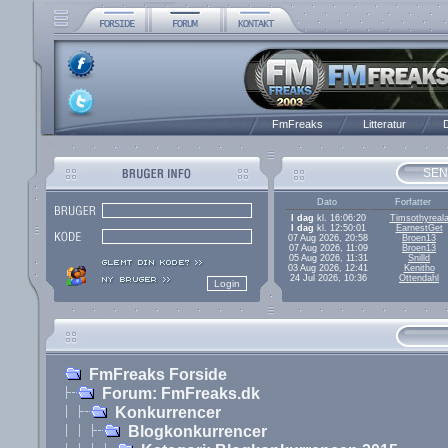
FmFreaks
Litteratur
D
SEN
Dato
Forfatter
I dag
kl. 16:06:20
Timsothyreal
I dag
kl. 12:50:01
EarnestGet
07 Aug 2026, 20:58
Broen13
07 Aug 2026, 11:09
Broen13
05 Aug 2026, 11:31
Snilld
03 Aug 2026, 12:41
Kenitho
24 Jul 2026, 10:36
Ottendahl
FmFreaks Forside
Forum: FmFreaks.dk
Konkurrencer
Blogkonkurrencer