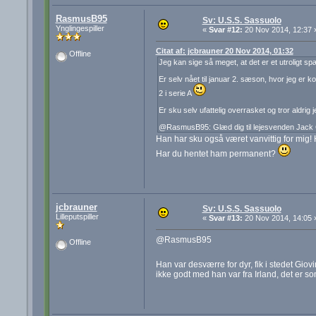
RasmusB95
Sv: U.S.S. Sassuolo
Ynglingespiller
«
Svar #12:
20 Nov 2014, 12:37 
Citat af: jcbrauner 20 Nov 2014, 01:32
Offline
Jeg kan sige så meget, at det er et utroligt s
Er selv nået til januar 2. sæson, hvor jeg er 
2 i serie A
Er sku selv ufattelig overrasket og tror aldrig
@RasmusB95: Glæd dig til lejesvenden Jack Gr
Han har sku også været vanvittig for mig! 
Har du hentet ham permanent?
jcbrauner
Sv: U.S.S. Sassuolo
Lilleputspiller
«
Svar #13:
20 Nov 2014, 14:05 
@RasmusB95
Offline
Han var desværre for dyr, fik i stedet Gio
ikke godt med han var fra Irland, det er so