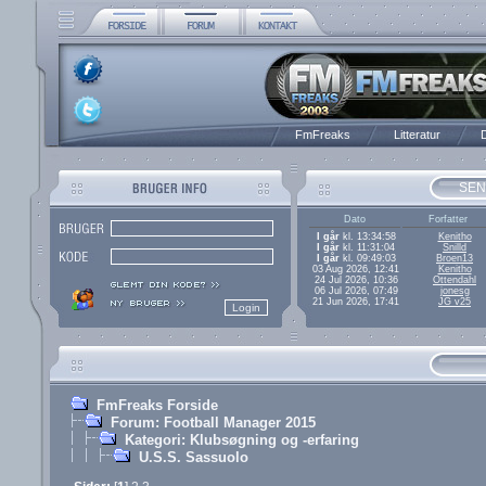
FmFreaks
Litteratur
D
SEN
Dato
Forfatter
I går
kl. 13:34:58
Kenitho
I går
kl. 11:31:04
Snilld
I går
kl. 09:49:03
Broen13
03 Aug 2026, 12:41
Kenitho
24 Jul 2026, 10:36
Ottendahl
06 Jul 2026, 07:49
jonesg
21 Jun 2026, 17:41
JG v25
FmFreaks Forside
Forum: Football Manager 2015
Kategori: Klubsøgning og -erfaring
U.S.S. Sassuolo