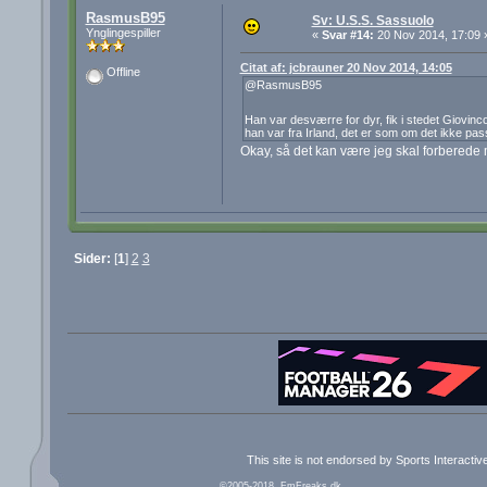
RasmusB95
Sv: U.S.S. Sassuolo
Ynglingespiller
«
Svar #14:
20 Nov 2014, 17:09 
Citat af: jcbrauner 20 Nov 2014, 14:05
Offline
@RasmusB95
Han var desværre for dyr, fik i stedet Giovin
han var fra Irland, det er som om det ikke passe
Okay, så det kan være jeg skal forberede m
Sider:
[
1
]
2
3
This site is not endorsed by Sports Interacti
©2005-2018, FmFreaks.dk