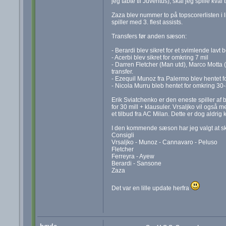
jeg tabte til Juventus), skal jeg spille kval 
Zaza blev nummer to på topscorerlisten i 
spiller med 3. flest assists.
Transfers før anden sæson:
- Berardi blev sikret for et svimlende lavt b
- Acerbi blev sikret for omkring 7 mil
- Darren Fletcher (Man utd), Marco Motta (
transfer.
- Ezequil Munoz fra Palermo blev hentet fo
- Nicola Murru bleb hentet for omkring 30-
Erik Sviatchenko er den eneste spiller af b
for 30 mill + klausuler. Vrsaljko vil også 
et tilbud fra AC Milan. Dette er dog aldrig
I den kommende sæson har jeg valgt at skif
Consigli
Vrsaljko - Munoz - Cannavaro - Peluso
Fletcher
Ferreyra - Ayew
Berardi - Sansone
Zaza
Det var en lille update herfra