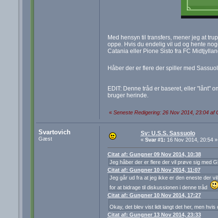
Med hensyn til transfers, mener jeg at tr
oppe. Hvis du endelig vil ud og hente noge
Catania eller Pione Sisto fra FC Midtjyllan
Håber der er flere der spiller med Sassuol
EDIT: Denne tråd er baseret, eller "lånt" 
bruger herinde.
«
Seneste Redigering: 26 Nov 2014, 23:04 af
Svartovich
Sv: U.S.S. Sassuolo
Gæst
«
Svar #1:
16 Nov 2014, 20:54 »
Citat af: Gungner 09 Nov 2014, 10:38
Jeg håber der er flere der vil prøve sig med
Citat af: Gungner 10 Nov 2014, 11:07
Jeg går ud fra at jeg ikke er den eneste der v
for at bidrage til diskussionen i denne tråd
Citat af: Gungner 10 Nov 2014, 17:27
Okay, det blev vist lidt langt det her, men hvi
Citat af: Gungner 13 Nov 2014, 23:33