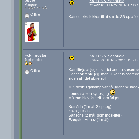
bøvle
Sv: U.S.S. Sassuolo
Manager
«
Svar #8:
17 Nov 2014, 11:08 »
Offline
Kan du ikke lokkes til at smide SS op af de 
Fck_mester
Sv: U.S.S. Sassuolo
Juniorspiller
«
Svar #9:
18 Nov 2014, 11:53 »
Kan tilføje at jeg er startet anden sæson u
Offline
Godt nok tabte jeg, men Juventus scorede b
siden af i det åbne spil.
Min første ligakamp var på udebane mod At
denne sæson synes jeg
Målene blev fordelt som følger:
Ben Arfa (1 mål, 2 oplæg)
Zaza (1 mål)
Sansone (2 mål, som indskifter)
Ezequiel Munoz (1 mål)