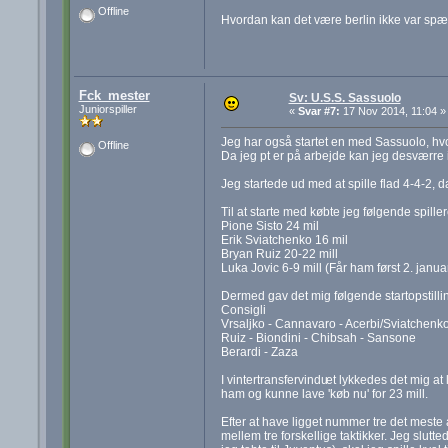
Offline
Hvordan kan det være berlin ikke var s
Fck_mester
Sv: U.S.S. Sassuolo
Juniorspiller
«
Svar #7:
17 Nov 2014, 11:04 »
Jeg har også startet en med Sassuolo, hvor
Offline
Da jeg pt er på arbejde kan jeg desværre i
Jeg startede ud med at spille flad 4-4-2, 
Til at starte med købte jeg følgende spiller
Pione Sisto 24 mil
Erik Sviatchenko 16 mil
Bryan Ruiz 20-22 mill
Luka Jovic 6-9 mill (Får ham først 2. janu
Dermed gav det mig følgende startopstilli
Consigli
Vrsaljko - Cannavaro - Acerbi/Sviatchenko
Ruiz - Biondini - Chibsah - Sansone
Berardi - Zaza
I vintertransfervindu
et lykkedes det mig at
ham og kunne lave 'køb nu' for 23 mill.
Efter at have ligget nummer tre det meste a
mellem tre forskellige taktikker. Jeg slu