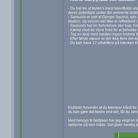
- Du har tre af Italien's mest talentfulde 
deres potentiale under din eminente ledel
- Sassuolo er ejet af Giorgio Squinzi, eje
stadion, og selvom det ikke er reflekteret 
- Sassuolo har en forholdsvis stor trup, hvi
- Kæmp mod de store hold for at beholde di
- Tag en klub med næsten ingen historie ti
- Efter første sæson er der ikke flere del-
- Du kan have 12 udskiftere på bænken til 
Klubben forventer at du kæmper hårdt for a
du kan gøre det bedre end det, får du selv
Med hensyn til taktikken har jeg valgt en l
spillerne på den måde. Det giver nemlig 