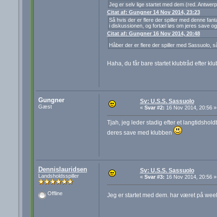
Jeg er selv lige startet med dem (red. Antwerpen)
Citat af: Gungner 14 Nov 2014, 23:23
Så hvis der er flere der spiller med denne fant
i diskussionen, og fortæl løs om jeres save og
Citat af: Gungner 16 Nov 2014, 20:48
Håber der er flere der spiller med Sassuolo, s
Haha, du får bare startet klubtråd efter klu
Gungner
Sv: U.S.S. Sassuolo
Gæst
«
Svar #2:
16 Nov 2014, 20:56 »
Tjah, jeg leder stadig efter et langtidshol
deres save med klubben
Dennislauridsen
Sv: U.S.S. Sassuolo
Landsholdsspiller
«
Svar #3:
16 Nov 2014, 20:56 »
Offline
Jeg er startet med dem. har været på weeke