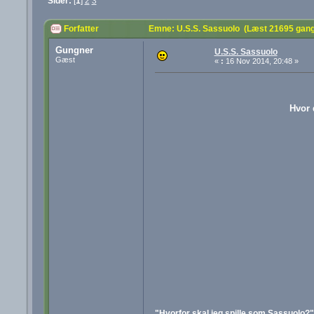
Sider:
[
1
]
2
3
Forfatter
Emne: U.S.S. Sassuolo (Læst 21695 gan
Gungner
U.S.S. Sassuolo
Gæst
«
:
16 Nov 2014, 20:48 »
Hvor 
"Hvorfor skal jeg spille som Sassuolo?"