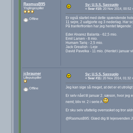
RasmusB95
Sv: U.S.S. Sassuolo
Ynglingespiller
«
Svar #10:
20 Nov 2014, 00:52 
Er også startet med dette spændende hold!
Offline
11 sejre, 2 uafgjorte og 3 nederlag. Har sc
På tranferfronten har jeg hentet følgende:
Eder Alvarez Balanta - 62,5 mio.
Emil Larsen - 8 mio.
Humam Tariq - 2,5 mio.
Jack Grealish - Leje
David Pavelka - 11 mio. (Hentet i januar v
jcbrauner
Sv: U.S.S. Sassuolo
Lilleputspiller
«
Svar #11:
20 Nov 2014, 01:32 
Jeg kan sige så meget, at det er et utroli
Offline
Er selv nået til januar 2. sæson, hvor je
nemt; bliv nr. 2 i serie A
Er sku selv ufattelig overrasket og tror ald
@RasmusB95: Glæd dig til lejesvenden Jac