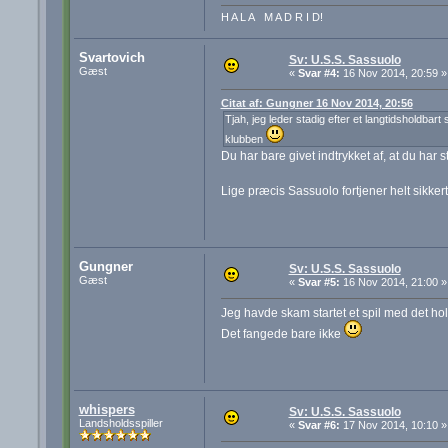
H A L A M A D R I D!
Svartovich
Sv: U.S.S. Sassuolo
Gæst
«
Svar #4:
16 Nov 2014, 20:59 »
Citat af: Gungner 16 Nov 2014, 20:56
Tjah, jeg leder stadig efter et langtidsholdba
klubben
Du har bare givet indtrykket af, at du har st
Lige præcis Sassuolo fortjener helt sikke
Gungner
Sv: U.S.S. Sassuolo
Gæst
«
Svar #5:
16 Nov 2014, 21:00 »
Jeg havde skam startet et spil med det ho
Det fangede bare ikke
whispers
Sv: U.S.S. Sassuolo
Landsholdsspiller
«
Svar #6:
17 Nov 2014, 10:10 »