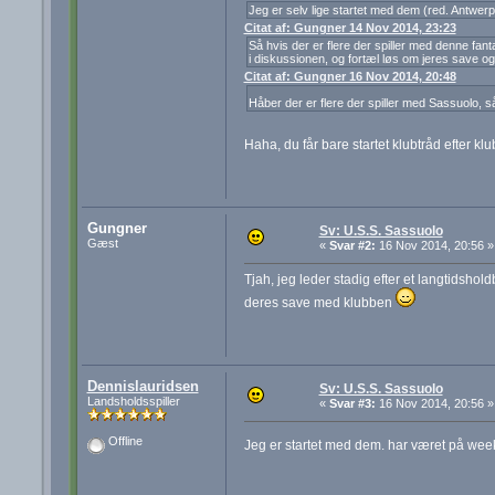
Jeg er selv lige startet med dem (red. Antwerpen)
Citat af: Gungner 14 Nov 2014, 23:23
Så hvis der er flere der spiller med denne fant
i diskussionen, og fortæl løs om jeres save og
Citat af: Gungner 16 Nov 2014, 20:48
Håber der er flere der spiller med Sassuolo, s
Haha, du får bare startet klubtråd efter klu
Gungner
Sv: U.S.S. Sassuolo
Gæst
«
Svar #2:
16 Nov 2014, 20:56 »
Tjah, jeg leder stadig efter et langtidshol
deres save med klubben
Dennislauridsen
Sv: U.S.S. Sassuolo
Landsholdsspiller
«
Svar #3:
16 Nov 2014, 20:56 »
Offline
Jeg er startet med dem. har været på weeke