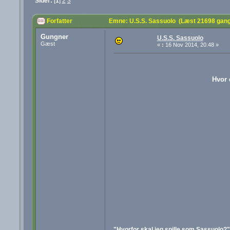
Sider:
[
1
]
2
3
Forfatter
Emne: U.S.S. Sassuolo (Læst 21698 gan
Gungner
U.S.S. Sassuolo
Gæst
«
:
16 Nov 2014, 20:48 »
Hvor 
"Hvorfor skal jeg spille som Sassuolo?"