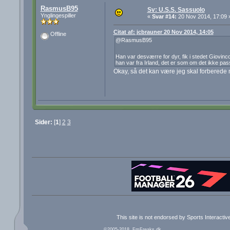
RasmusB95
Sv: U.S.S. Sassuolo
Ynglingespiller
«
Svar #14:
20 Nov 2014, 17:09 
Citat af: jcbrauner 20 Nov 2014, 14:05
Offline
@RasmusB95
Han var desværre for dyr, fik i stedet Giovin
han var fra Irland, det er som om det ikke passe
Okay, så det kan være jeg skal forberede m
Sider:
[
1
]
2
3
This site is not endorsed by Sports Interacti
©2005-2018, FmFreaks.dk