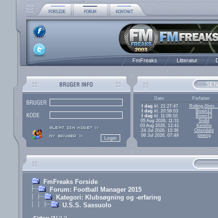
FmFreaks
Litteratur
D
SEN
Dato
Forfatter
I dag
kl. 21:27:47
Rolling-Slots..
I dag
kl. 20:58:03
Broen13
I dag
kl. 11:09:10
Broen13
05 Aug 2026, 11:31
Snilld
03 Aug 2026, 12:41
Kenitho
24 Jul 2026, 10:36
Ottendahl
06 Jul 2026, 07:49
jonesg
FmFreaks Forside
Forum: Football Manager 2015
Kategori: Klubsøgning og -erfaring
U.S.S. Sassuolo