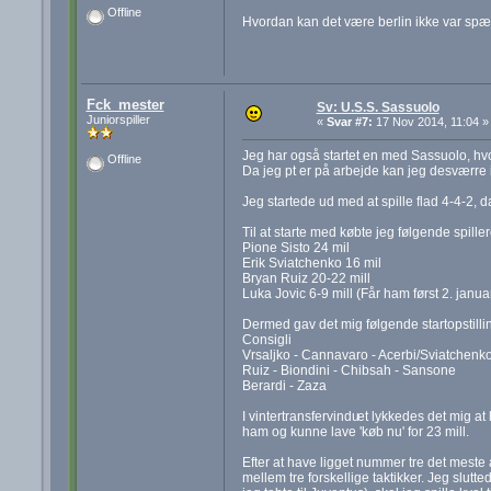
Offline
Hvordan kan det være berlin ikke var s
Fck_mester
Sv: U.S.S. Sassuolo
Juniorspiller
«
Svar #7:
17 Nov 2014, 11:04 »
Jeg har også startet en med Sassuolo, hvor
Offline
Da jeg pt er på arbejde kan jeg desværre i
Jeg startede ud med at spille flad 4-4-2, 
Til at starte med købte jeg følgende spiller
Pione Sisto 24 mil
Erik Sviatchenko 16 mil
Bryan Ruiz 20-22 mill
Luka Jovic 6-9 mill (Får ham først 2. janu
Dermed gav det mig følgende startopstilli
Consigli
Vrsaljko - Cannavaro - Acerbi/Sviatchenko
Ruiz - Biondini - Chibsah - Sansone
Berardi - Zaza
I vintertransfervindu
et lykkedes det mig at
ham og kunne lave 'køb nu' for 23 mill.
Efter at have ligget nummer tre det meste a
mellem tre forskellige taktikker. Jeg slu