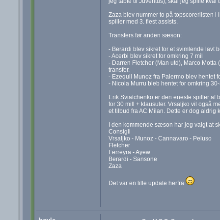
jeg tabte til Juventus), skal jeg spille kval 
Zaza blev nummer to på topscorerlisten i 
spiller med 3. flest assists.
Transfers før anden sæson:
- Berardi blev sikret for et svimlende lavt b
- Acerbi blev sikret for omkring 7 mil
- Darren Fletcher (Man utd), Marco Motta (
transfer.
- Ezequil Munoz fra Palermo blev hentet fo
- Nicola Murru bleb hentet for omkring 30-
Erik Sviatchenko er den eneste spiller af b
for 30 mill + klausuler. Vrsaljko vil også 
et tilbud fra AC Milan. Dette er dog aldrig
I den kommende sæson har jeg valgt at skif
Consigli
Vrsaljko - Munoz - Cannavaro - Peluso
Fletcher
Ferreyra - Ayew
Berardi - Sansone
Zaza
Det var en lille update herfra