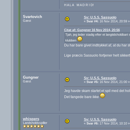
H A L A M A D R I D!
Svartovich
Sv: U.S.S. Sassuolo
Gæst
«
Svar #4:
16 Nov 2014, 20:59 »
Citat af: Gungner 16 Nov 2014, 20:56
Tjah, jeg leder stadig efter et langtidsholdba
klubben
Du har bare givet indtrykket af, at du har st
Lige præcis Sassuolo fortjener helt sikke
Gungner
Sv: U.S.S. Sassuolo
Gæst
«
Svar #5:
16 Nov 2014, 21:00 »
Jeg havde skam startet et spil med det ho
Det fangede bare ikke
whispers
Sv: U.S.S. Sassuolo
Landsholdsspiller
«
Svar #6:
17 Nov 2014, 10:10 »