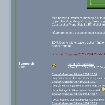
Med hensyn til transfers, mener jeg at tr
oppe. Hvis du endelig vil ud og hente noge
Catania eller Pione Sisto fra FC Midtjyllan
Håber der er flere der spiller med Sassuol
EDIT: Denne tråd er baseret, eller "lånt" 
bruger herinde.
«
Seneste Redigering: 26 Nov 2014, 23:04 af
Svartovich
Sv: U.S.S. Sassuolo
Gæst
«
Svar #1:
16 Nov 2014, 20:54 »
Citat af: Gungner 09 Nov 2014, 10:38
Jeg håber der er flere der vil prøve sig med
Citat af: Gungner 10 Nov 2014, 11:07
Jeg går ud fra at jeg ikke er den eneste der v
for at bidrage til diskussionen i denne tråd
Citat af: Gungner 10 Nov 2014, 17:27
Okay, det blev vist lidt langt det her, men hvi
Citat af: Gungner 13 Nov 2014, 23:33