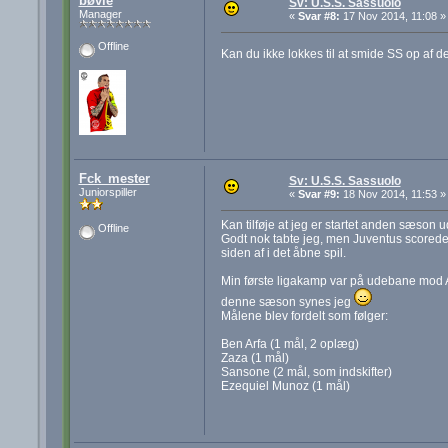
bøvle
Sv: U.S.S. Sassuolo
Manager
«
Svar #8:
17 Nov 2014, 11:08 »
Offline
Kan du ikke lokkes til at smide SS op af de 
Fck_mester
Sv: U.S.S. Sassuolo
Juniorspiller
«
Svar #9:
18 Nov 2014, 11:53 »
Kan tilføje at jeg er startet anden sæson u
Offline
Godt nok tabte jeg, men Juventus scorede b
siden af i det åbne spil.
Min første ligakamp var på udebane mod At
denne sæson synes jeg
Målene blev fordelt som følger:
Ben Arfa (1 mål, 2 oplæg)
Zaza (1 mål)
Sansone (2 mål, som indskifter)
Ezequiel Munoz (1 mål)