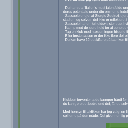
- Du har tre af Italien's mest talentfulde 
deres potentiale under din eminente ledel
- Sassuolo er ejet af Giorgio Squinzi, eje
stadion, og selvom det ikke er reflekteret 
- Sassuolo har en forholdsvis stor trup, hvi
- Kæmp mod de store hold for at beholde di
- Tag en klub med næsten ingen historie ti
- Efter første sæson er der ikke flere del-
- Du kan have 12 udskiftere på bænken til 
Klubben forventer at du kæmper hårdt for a
du kan gøre det bedre end det, får du selv
Med hensyn til taktikken har jeg valgt en l
spillerne på den måde. Det giver nemlig 