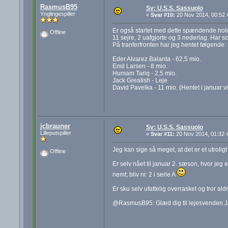
RasmusB95
Sv: U.S.S. Sassuolo
Ynglingespiller
«
Svar #10:
20 Nov 2014, 00:52 
Er også startet med dette spændende hold!
Offline
11 sejre, 2 uafgjorte og 3 nederlag. Har sc
På tranferfronten har jeg hentet følgende:
Eder Alvarez Balanta - 62,5 mio.
Emil Larsen - 8 mio.
Humam Tariq - 2,5 mio.
Jack Grealish - Leje
David Pavelka - 11 mio. (Hentet i januar v
jcbrauner
Sv: U.S.S. Sassuolo
Lilleputspiller
«
Svar #11:
20 Nov 2014, 01:32 
Jeg kan sige så meget, at det er et utroli
Offline
Er selv nået til januar 2. sæson, hvor je
nemt; bliv nr. 2 i serie A
Er sku selv ufattelig overrasket og tror ald
@RasmusB95: Glæd dig til lejesvenden Jac