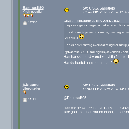
RasmusB95
Sv: U.S.S. Sassuolo
Ynglingespiller
«
Svar #12:
20 Nov 2014, 12:37 
Citat af: jcbrauner 20 Nov 2014, 01:32
Offline
Jeg kan sige så meget, at det er et utroligt s
Er selv nået til januar 2. sæson, hvor jeg er 
2 i serie A
Er sku selv ufattelig overrasket og tror aldrig
@RasmusB95: Glæd dig til lejesvenden Jack Gr
Han har sku også været vanvittig for mig! 
Har du hentet ham permanent?
jcbrauner
Sv: U.S.S. Sassuolo
Lilleputspiller
«
Svar #13:
20 Nov 2014, 14:05 
@RasmusB95
Offline
Han var desværre for dyr, fik i stedet Gio
ikke godt med han var fra Irland, det er so