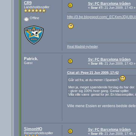
CR9
Sv: FC Barcelona tråden
Landsholdsspiller
«
Svar #7:
21 Jun 2009, 17:43 »
http://3.bp.blogspot.com/_ECXxmJDjUB
Offline
Real Madrid-nyheder
.
Patrick.
Sv: FC Barcelona tråden
Gæst
«
Svar #8:
21 Jun 2009, 17:43 »
Citat af: Pepe 21 Jun 2009, 17:42
Går ud fra, at du mener i Spanien?
Men ja, meget spændende forslag du har der. F
- giver sig 100% hver gang. Genial spiller.
Villa ville være genial for jer. En klassespiller, 
Ville mene Essien er verdens bedste def
SimonHO
Sv: FC Barcelona tråden
Reserveholdsspiller
«
Svar #9:
21 Jun 2009, 17:45 »