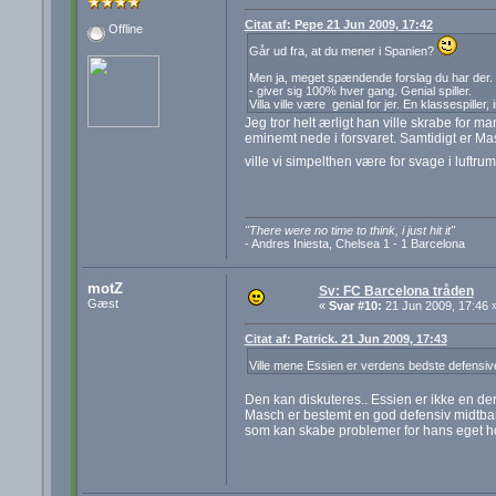
Citat af: Pepe 21 Jun 2009, 17:42
Offline
Går ud fra, at du mener i Spanien?
Men ja, meget spændende forslag du har der. F
- giver sig 100% hver gang. Genial spiller.
Villa ville være genial for jer. En klassespiller, 
Jeg tror helt ærligt han ville skrabe for m
eminemt nede i forsvaret. Samtidigt er M
ville vi simpelthen være for svage i luftr
"There were no time to think, i just hit it"
- Andres Iniesta, Chelsea 1 - 1 Barcelona
motZ
Sv: FC Barcelona tråden
Gæst
«
Svar #10:
21 Jun 2009, 17:46 
Citat af: Patrick. 21 Jun 2009, 17:43
Ville mene Essien er verdens bedste defensi
Den kan diskuteres.. Essien er ikke en de
Masch er bestemt en god defensiv midtbane.
som kan skabe problemer for hans eget h