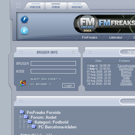
FmFreaks
Litteratur
D
SEN
Dato
Forfatter
I dag
kl. 16:06:20
Timsothyreal
I dag
kl. 12:50:01
EarnestGet
07 Aug 2026, 20:58
Broen13
07 Aug 2026, 11:09
Broen13
05 Aug 2026, 11:31
Snilld
03 Aug 2026, 12:41
Kenitho
24 Jul 2026, 10:36
Ottendahl
FmFreaks Forside
Forum: Andet
Kategori: Fodbold
FC Barcelona-tråden