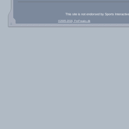
This site is not endorsed by Sports Interacti
©2005-2018, FmFreaks.dk