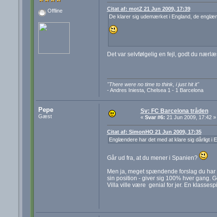
Citat af: motZ 21 Jun 2009, 17:39
Offline
De klarer sig udemærket i England, de englæn
Det var selvfølgelig en fejl, godt du nær
"There were no time to think, i just hit it"
- Andres Iniesta, Chelsea 1 - 1 Barcelona
Pepe
Sv: FC Barcelona tråden
Gæst
«
Svar #6:
21 Jun 2009, 17:42 »
Citat af: SimonHO 21 Jun 2009, 17:35
Englændere har det med at klare sig dårligt i 
Går ud fra, at du mener i Spanien?
Men ja, meget spændende forslag du har de
sin position - giver sig 100% hver gang. Ge
Villa ville være genial for jer. En klassespi