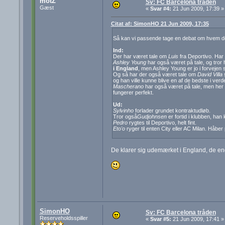
motZ
Sv: FC Barcelona tråden
Gæst
«
Svar #4:
21 Jun 2009, 17:39 »
Citat af: SimonHO 21 Jun 2009, 17:35
Så kan vi passende tage en debat om hvem de
Ind:
Der har været tale om
Luis
fra Deportivo. Har 
Ashley Young
har også været på tale, og tror
i England
, men Ashley Young er jo i forvejen
Og så har der også været tale om
David Villa
s
og han ville kunne blive en af de bedste i verd
Mascherano
har også været på tale, men her s
fungerer perfekt.
Ud:
Sylvinho
forlader grundet kontraktudløb.
Tror også
Gudjohnsen
er fortid i klubben, han
Pedro
rygtes til Deportivo, helt fint.
Eto'o
ryger til enten City eller AC Milan. Håber
De klarer sig udemærket i England, de en
SimonHO
Sv: FC Barcelona tråden
Reserveholdsspiller
«
Svar #5:
21 Jun 2009, 17:41 »