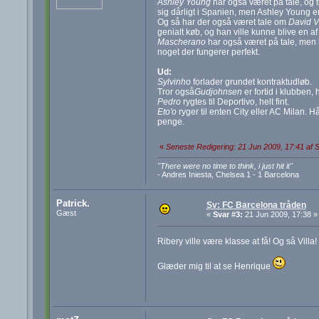
Ashley Young
har også været på tale, og 
sig dårligt i Spanien, men Ashley Young er
Og så har der også været tale om
David Vi
genialt køb, og han ville kunne blive en af
Mascherano
har også været på tale, men he
noget der fungerer perfekt.
Ud:
Sylvinho
forlader grundet kontraktudløb.
Tror også
Gudjohnsen
er fortid i klubben,
Pedro
rygtes til Deportivo, helt fint.
Eto'o
ryger til enten City eller AC Milan. H
penge.
«
Seneste Redigering: 21 Jun 2009, 17:41 af
"There were no time to think, i just hit it"
- Andres Iniesta, Chelsea 1 - 1 Barcelona
Patrick.
Sv: FC Barcelona tråden
Gæst
«
Svar #3:
21 Jun 2009, 17:38 »
Ribery ville være klasse at få! Og så Villa
Glæder mig til at se Henrique