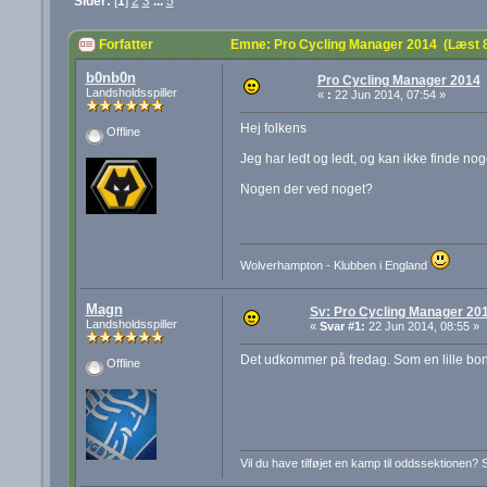
Sider:
[
1
]
2
3
...
5
Forfatter
Emne: Pro Cycling Manager 2014 (Læst 
b0nb0n
Pro Cycling Manager 2014
Landsholdsspiller
«
:
22 Jun 2014, 07:54 »
Hej folkens
Offline
Jeg har ledt og ledt, og kan ikke finde no
Nogen der ved noget?
Wolverhampton - Klubben i England
Magn
Sv: Pro Cycling Manager 20
Landsholdsspiller
«
Svar #1:
22 Jun 2014, 08:55 »
Det udkommer på fredag. Som en lille bonus
Offline
Vil du have tilføjet en kamp til oddssektionen? 