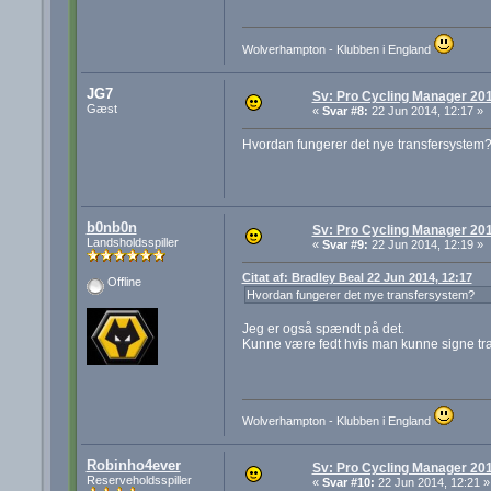
Wolverhampton - Klubben i England
JG7
Sv: Pro Cycling Manager 20
Gæst
«
Svar #8:
22 Jun 2014, 12:17 »
Hvordan fungerer det nye transfersystem
b0nb0n
Sv: Pro Cycling Manager 20
Landsholdsspiller
«
Svar #9:
22 Jun 2014, 12:19 »
Citat af: Bradley Beal 22 Jun 2014, 12:17
Offline
Hvordan fungerer det nye transfersystem?
Jeg er også spændt på det.
Kunne være fedt hvis man kunne signe transf
Wolverhampton - Klubben i England
Robinho4ever
Sv: Pro Cycling Manager 20
Reserveholdsspiller
«
Svar #10:
22 Jun 2014, 12:21 »