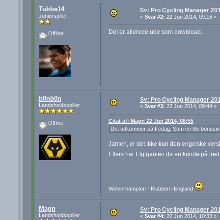
Tubbe14
Sv: Pro Cycling Manager 20
Juniorspiller
«
Svar #2:
22 Jun 2014, 09:16 »
Det er allerede ude som download.
Offline
b0nb0n
Sv: Pro Cycling Manager 20
Landsholdsspiller
«
Svar #3:
22 Jun 2014, 09:44 »
Citat af: Magn 22 Jun 2014, 08:55
Offline
Det udkommer på fredag. Som en lille bonusinfo
Jamen, er det ikke kun den engelske vers
Ellers har Elgiganten da en kunde på fre
Wolverhampton - Klubben i England
Magn
Sv: Pro Cycling Manager 20
Landsholdsspiller
«
Svar #4:
22 Jun 2014, 10:33 »