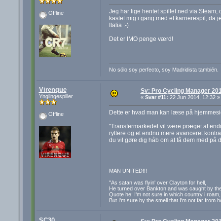
Jeg har lige hentet spillet ned via Steam,
Offline
kastet mig i gang med et karrierespil, da jeg
Italia :-)
Det er IMO penge værd!
No sólo soy perfecto, soy Madridista también.
Virenque
Sv: Pro Cycling Manager 20
Ynglingespiller
«
Svar #11:
22 Jun 2014, 12:32 »
Dette er hvad man kan læse på hjemmesid
Offline
"Transfermarkedet vil være præget af endn
ryttere og et endnu mere avanceret kontra
du vil gøre dig håb om at få dem med på di
MAN UNITED!!!
"As satan was flyin' over Clayton for hell,
He turned over Bankton and was caught by the
Quote he: I'm not sure in which country i roam,
But I'm sure by the smell that I'm not far from 
SC30