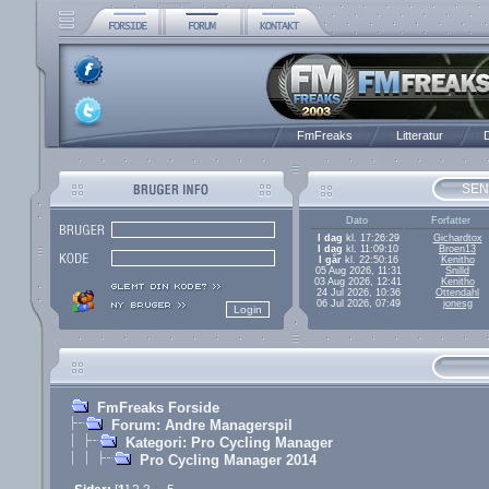
FmFreaks
Litteratur
D
SEN
Dato
Forfatter
I dag
kl. 17:26:29
Gichardtox
I dag
kl. 11:09:10
Broen13
I går
kl. 22:50:16
Kenitho
05 Aug 2026, 11:31
Snilld
03 Aug 2026, 12:41
Kenitho
24 Jul 2026, 10:36
Ottendahl
06 Jul 2026, 07:49
jonesg
FmFreaks Forside
Forum: Andre Managerspil
Kategori: Pro Cycling Manager
Pro Cycling Manager 2014