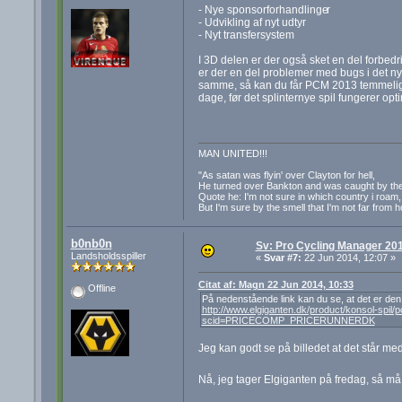
- Nye sponsorforhandlinge
r
- Udvikling af nyt udtyr
- Nyt transfersystem
I 3D delen er der også sket en del forbedring
er der en del problemer med bugs i det nye
samme, så kan du får PCM 2013 temmelig bil
dage, før det splinternye spil fungerer opti
MAN UNITED!!!
"As satan was flyin' over Clayton for hell,
He turned over Bankton and was caught by the
Quote he: I'm not sure in which country i roam,
But I'm sure by the smell that I'm not far from 
b0nb0n
Sv: Pro Cycling Manager 20
Landsholdsspiller
«
Svar #7:
22 Jun 2014, 12:07 »
Citat af: Magn 22 Jun 2014, 10:33
Offline
På nedenstående link kan du se, at det er den
http://www.elgiganten.dk/product/konsol-sp
scid=PRICECOMP_PRICERUNNERDK
Jeg kan godt se på billedet at det står me
Nå, jeg tager Elgiganten på fredag, så må