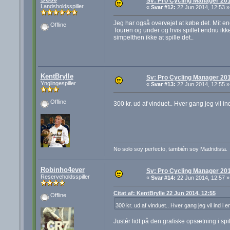
Sv: Pro Cycling Manager 20
Landsholdsspiller
«
Svar #12:
22 Jun 2014, 12:53 »
Jeg har også overvejet at købe det. Mit ene
Offline
Touren og under og hvis spillet endnu ikke
simpelthen ikke at spille det..
KentBrylle
Sv: Pro Cycling Manager 20
Ynglingespiller
«
Svar #13:
22 Jun 2014, 12:55 »
Offline
300 kr. ud af vinduet.. Hver gang jeg vil in
No solo soy perfecto, también soy Madridista.
Robinho4ever
Sv: Pro Cycling Manager 20
Reserveholdsspiller
«
Svar #14:
22 Jun 2014, 12:57 »
Citat af: KentBrylle 22 Jun 2014, 12:55
Offline
300 kr. ud af vinduet.. Hver gang jeg vil ind i 
Justér lidt på den grafiske opsætning i spil