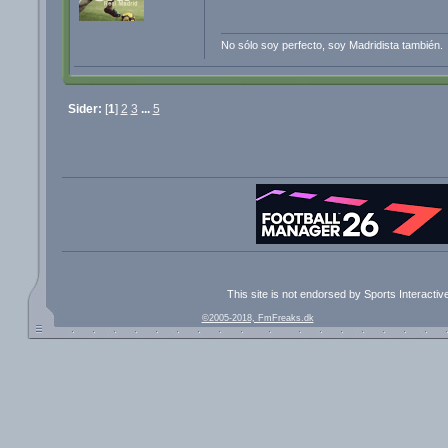
No sólo soy perfecto, soy Madridista también.
Sider:
[
1
]
2
3
...
5
This site is not endorsed by Sports Interacti
©2005-2018, FmFreaks.dk