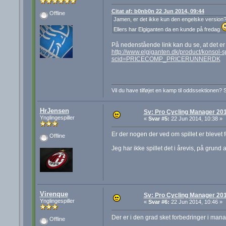
Citat af: b0nb0n 22 Jun 2014, 09:44
Offline
Jamen, er det ikke kun den engelske version
Ellers har Elgiganten da en kunde på fredag
På nedenstående link kan du se, at det er
http://www.elgiganten.dk/product/konsol
scid=PRICECOMP_PRICERUNNERDK
Vil du have tilføjet en kamp til oddssektionen? 
HrJensen
Sv: Pro Cycling Manager 20
Ynglingespiller
«
Svar #5:
22 Jun 2014, 10:38 »
Er der nogen der ved om spillet er blevet 
Offline
Jeg har ikke spillet det i årevis, på grund 
Virenque
Sv: Pro Cycling Manager 20
Ynglingespiller
«
Svar #6:
22 Jun 2014, 10:46 »
Der er i den grad sket forbedringer i man
Offline