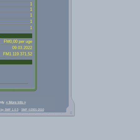
1
1
1
1
1
FM0,00 per uge
09.03.2022
FM1.119.371,52
nly.
« More Info »
 by SMF 1.0.5
·
SMF ©2001-2010