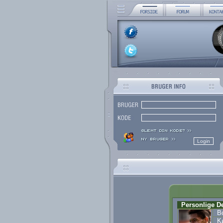
Personlige De
Bo
K