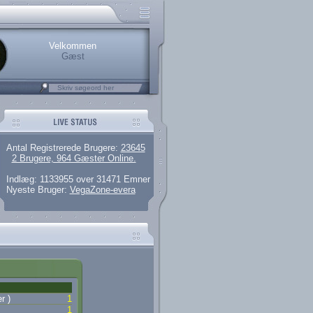
rerede brugere
 artikler og 135 guides
M25.264.324,00)
kke her.
Velkommen
Gæst
Antal Registrerede Brugere:
23645
2 Brugere, 964 Gæster Online.
Indlæg: 1133955 over 31471 Emner
Nyeste Bruger:
VegaZone-evera
r )
1
1