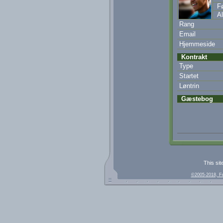
Fø
Al
Rang
Email
Hjemmeside
Kontrakt
Type
Startet
Løntrin
Gæstebog
This sit
©2005-2018, F