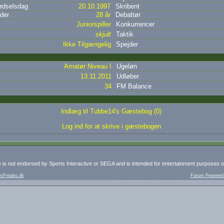
dselsdag
20.10.1997
Skribent
der
28 år
Debattør
Juniorspiller
Konkurrencer
skjult
Taktik
Ikke Tilgængelig
Spejder
Amatør Niveau I
Ugeløn
13.11.2011
Udløber
34
FM Balance
Indlæg til Tubbe14's Gæstebog (0)
Log ind for at skrive i gæstebogen
e is not endorsed by Sports Interactive or SEGA and is intended for entertainment purposes o
mFreaks.dk
Forum Powered