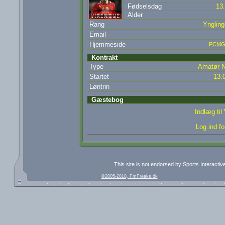
Fødselsdag
13
Alder
Rang
Yngling
Email
Hjemmeside
PCMG
Kontrakt
Type
Amatør N
Startet
13.
Løntrin
Gæstebog
Indlæg til
Log ind fo
This site is not endorsed by Sports Interacti
©2005-2018, FmFreaks.dk