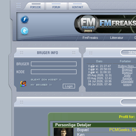
FmFreaks
Litteratur
D
SEN
Dato
Forfatter
I går
kl. 21:27:47
Rolling-Slots..
I går
kl. 20:58:03
Broen13
I går
kl. 11:09:10
Broen13
05 Aug 2026, 11:31
Snilld
03 Aug 2026, 12:41
Kenitho
24 Jul 2026, 10:36
Ottendahl
06 Jul 2026, 07:49
jonesg
Profil for
Personlige Detaljer
Bopæl
PCMGeeks, D
Køn