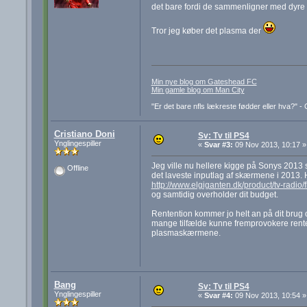
det bare fordi de sammenligner med dyre tv,
Tror jeg køber det plasma der
Min nye blog om Gateshead FC
Min gamle blog om Man City
"Er det bare nfls lækreste fødder eller hva?" 
Cristiano Doni
Sv: Tv til PS4
Ynglingespiller
«
Svar #3:
09 Nov 2013, 10:17 »
Jeg ville nu hellere kigge på Sonys 2013 
Offline
det laveste inputlag af skærmene i 2013. H
http://www.elgiganten.dk/product/tv-rad
og samtidig overholder dit budget.
Rentention kommer jo helt an på dit brug o
mange tilfælde kunne fremprovokere rente
plasmaskærmene.
Bang
Sv: Tv til PS4
Ynglingespiller
«
Svar #4:
09 Nov 2013, 10:54 »