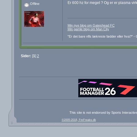
Er 600 hz for meget ? Og er er plasma virk
Offline
Min nye blog om Gateshead FC
Min gamle blog om Man City
"Er det bare nfls lækreste fødder eller hva?" 
Sider:
[
1
]
2
This site is not endorsed by Sports Interacti
©2005-2018, FmFreaks.dk