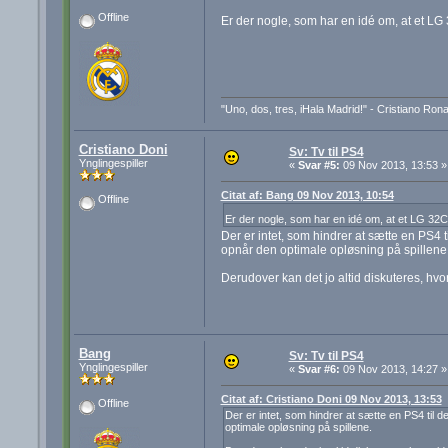
Offline
Er der nogle, som har en idé om, at et 
"Uno, dos, tres, iHala Madrid!" - Cristiano Ron
Cristiano Doni
Sv: Tv til PS4
Ynglingespiller
«
Svar #5:
09 Nov 2013, 13:53 »
Citat af: Bang 09 Nov 2013, 10:54
Offline
Er der nogle, som har en idé om, at et LG 3
Der er intet, som hindrer at sætte en PS4 ti
opnår den optimale opløsning på spillene
Derudover kan det jo altid diskuteres, hvorv
Bang
Sv: Tv til PS4
Ynglingespiller
«
Svar #6:
09 Nov 2013, 14:27 »
Citat af: Cristiano Doni 09 Nov 2013, 13:53
Offline
Der er intet, som hindrer at sætte en PS4 til d
optimale opløsning på spillene.