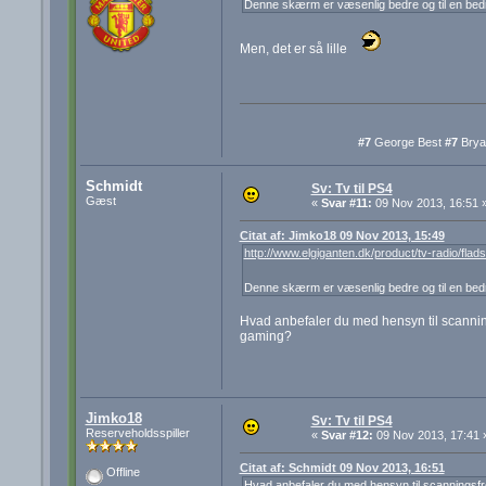
Denne skærm er væsenlig bedre og til en bedr
Men, det er så lille
#7
George Best
#7
Brya
Schmidt
Sv: Tv til PS4
Gæst
«
Svar #11:
09 Nov 2013, 16:51 
Citat af: Jimko18 09 Nov 2013, 15:49
http://www.elgiganten.dk/product/tv-radio/
Denne skærm er væsenlig bedre og til en bedr
Hvad anbefaler du med hensyn til scanning
gaming?
Jimko18
Sv: Tv til PS4
Reserveholdsspiller
«
Svar #12:
09 Nov 2013, 17:41 
Citat af: Schmidt 09 Nov 2013, 16:51
Offline
Hvad anbefaler du med hensyn til scanningsfre