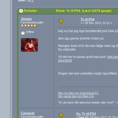
Sider:
[
1
]
2
Forfatter
Emne: Tv til PS4 (Læst 11678 gange)
Jonem
Tv til PS4
Førsteholdsspiller
«
:
09 Nov 2013, 01:22 »
Hej nu har jeg lige forudbestilt ps4 inde
Offline
den sgu gerne komme inden jul.
Mangler bare et tv der kan følge med og 
fra udlandet.
Vil det her tv passe godt med ps4:
http://
60pn650t
Nogen der kan anbefale nogle specifikke tv
Min nye blog om Gateshead FC
Min gamle blog om Man City
"Er det bare nfls lækreste fødder eller hva?" 
Caviezel
Sv: Tv til PS4
Førsteholdsspiller
«
Svar #1:
09 Nov 2013, 01:33 »