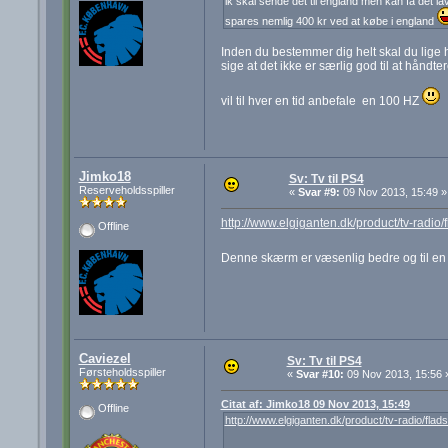
ik skal sende det til england men kan få det lav
spares nemlig 400 kr ved at købe i england
Inden du bestemmer dig helt skal du lige h
sige at det ikke er særlig god til at håndt
vil til hver en tid anbefale en 100 HZ
Jimko18
Sv: Tv til PS4
Reserveholdsspiller
«
Svar #9:
09 Nov 2013, 15:49 »
http://www.elgiganten.dk/product/tv-rad
Offline
Denne skærm er væsenlig bedre og til en 
Caviezel
Sv: Tv til PS4
Førsteholdsspiller
«
Svar #10:
09 Nov 2013, 15:56 
Citat af: Jimko18 09 Nov 2013, 15:49
Offline
http://www.elgiganten.dk/product/tv-radio/