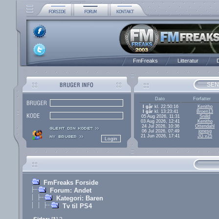
FmFreaks
Litteratur
D
SEN
Dato
Forfatter
I går
kl. 22:50:16
Kenitho
I går
kl. 13:23:41
Broen13
05 Aug 2026, 11:31
Snilld
03 Aug 2026, 12:41
Kenitho
24 Jul 2026, 10:36
Ottendahl
06 Jul 2026, 07:49
jonesg
21 Jun 2026, 17:41
JG v25
FmFreaks Forside
Forum: Andet
Kategori: Baren
Tv til PS4