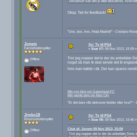
Derudover kan det jo altid diskuteres, hvorvidt 
Okay. Tak for feedback!
"Uno, dos, tres, iHala Madrid!" - Cristiano Ron
Jonem
Sv: Tv til PS4
Førsteholdsspiller
«
Svar #7:
09 Nov 2013, 15:09 »
Tror jeg nupper det tv der du anbefaler Do
Offline
noget så man ik skal sende det til england 
hvis man købte i dk. Der kan spares nemli
Min nye blog om Gateshead FC
Min gamle blog om Man City
"Er det bare nfls lækreste fødder eller hva?" 
Jimko18
Sv: Tv til PS4
Reserveholdsspiller
«
Svar #8:
09 Nov 2013, 15:45 »
Citat af: Jonem 09 Nov 2013, 15:09
Offline
Tror jeg nupper det tv der du anbefaler Doni, 