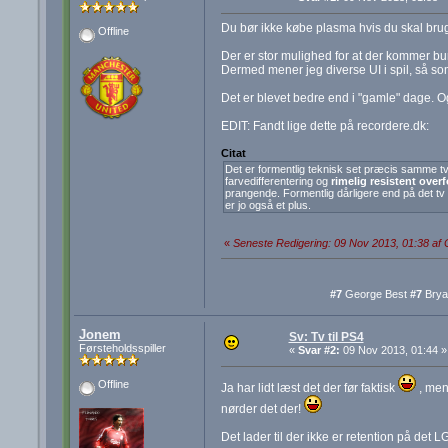
Du bør ikke købe plasma hvis du skal bruge
Offline
Der er stor mulighed for at der kommer burn-
Dermed mener jeg diverse UI i spil, så s
Det er blevet bedre end i "gamle" dage. Og
EDIT: Fandt lige dette på recordere.dk:
Citat
Det er formentlig teknisk set præcis samme tv s
farvedifferentering og
rimelig resistent overf
prangende. Formentlig dårligere end på det tv d
er jo også et plus.
«
Seneste Redigering: 09 Nov 2013, 01:38 af 
#7
George Best
#7
Brya
Jonem
Sv: Tv til PS4
Førsteholdsspiller
«
Svar #2:
09 Nov 2013, 01:44 »
Offline
Ja har lidt læst det der før faktisk
, men 
nørder det der!
Det lader til der ikke er retention på det 