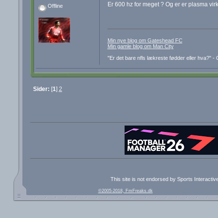
Er 600 hz for meget ? Og er er plasma virk
Offline
Min nye blog om Gateshead FC
Min gamle blog om Man City
"Er det bare nfls lækreste fødder eller hva?" 
Sider:
[
1
]
2
This site is not endorsed by Sports Interacti
©2005-2018, FmFreaks.dk