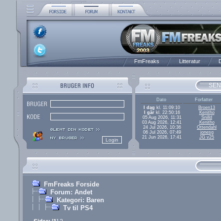
FmFreaks
Litteratur
D
SEN
Dato
Forfatter
I dag
kl. 11:09:10
Broen13
I går
kl. 22:50:16
Kenitho
05 Aug 2026, 11:31
Snilld
03 Aug 2026, 12:41
Kenitho
24 Jul 2026, 10:36
Ottendahl
06 Jul 2026, 07:49
jonesg
21 Jun 2026, 17:41
JG v25
FmFreaks Forside
Forum: Andet
Kategori: Baren
Tv til PS4