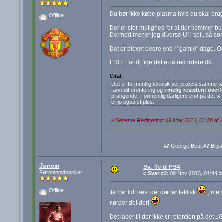
Du bør ikke købe plasma hvis du skal bruge
Offline
Der er stor mulighed for at der kommer burn-
Dermed mener jeg diverse UI i spil, så s
Det er blevet bedre end i "gamle" dage. Og
EDIT: Fandt lige dette på recordere.dk:
Citat
Det er formentlig teknisk set præcis samme tv s
farvedifferentering og
rimelig resistent overf
prangende. Formentlig dårligere end på det tv d
er jo også et plus.
«
Seneste Redigering: 09 Nov 2013, 01:38 af 
#7
George Best
#7
Brya
Jonem
Sv: Tv til PS4
Førsteholdsspiller
«
Svar #2:
09 Nov 2013, 01:44 »
Offline
Ja har lidt læst det der før faktisk
, men 
nørder det der!
Det lader til der ikke er retention på det 