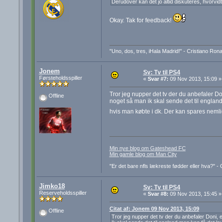
Derudover kan det jo altid diskuteres, hvorvidt 
Okay. Tak for feedback!
"Uno, dos, tres, iHala Madrid!" - Cristiano Ron
Jonem
Sv: Tv til PS4
Førsteholdsspiller
«
Svar #7:
09 Nov 2013, 15:09 »
Tror jeg nupper det tv der du anbefaler Do
Offline
noget så man ik skal sende det til england 
hvis man købte i dk. Der kan spares nemli
Min nye blog om Gateshead FC
Min gamle blog om Man City
"Er det bare nfls lækreste fødder eller hva?" 
Jimko18
Sv: Tv til PS4
Reserveholdsspiller
«
Svar #8:
09 Nov 2013, 15:45 »
Citat af: Jonem 09 Nov 2013, 15:09
Offline
Tror jeg nupper det tv der du anbefaler Doni, 