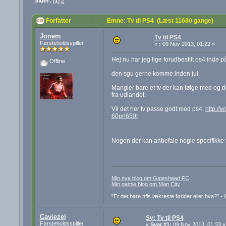
Sider:
[
1
]
2
Forfatter
Emne: Tv til PS4 (Læst 11680 gange)
Jonem
Tv til PS4
Førsteholdsspiller
«
:
09 Nov 2013, 01:22 »
Hej nu har jeg lige forudbestilt ps4 inde
Offline
den sgu gerne komme inden jul.
Mangler bare et tv der kan følge med og 
fra udlandet.
Vil det her tv passe godt med ps4:
http://
60pn650t
Nogen der kan anbefale nogle specifikke tv
Min nye blog om Gateshead FC
Min gamle blog om Man City
"Er det bare nfls lækreste fødder eller hva?" 
Caviezel
Sv: Tv til PS4
Førsteholdsspiller
«
Svar #1:
09 Nov 2013, 01:33 »