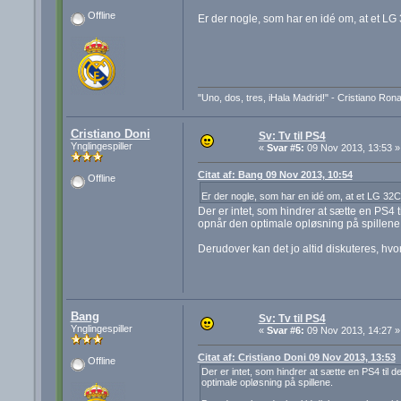
Offline
Er der nogle, som har en idé om, at et 
"Uno, dos, tres, iHala Madrid!" - Cristiano Ron
Cristiano Doni
Sv: Tv til PS4
Ynglingespiller
«
Svar #5:
09 Nov 2013, 13:53 »
Citat af: Bang 09 Nov 2013, 10:54
Offline
Er der nogle, som har en idé om, at et LG 3
Der er intet, som hindrer at sætte en PS4 ti
opnår den optimale opløsning på spillene
Derudover kan det jo altid diskuteres, hvorv
Bang
Sv: Tv til PS4
Ynglingespiller
«
Svar #6:
09 Nov 2013, 14:27 »
Citat af: Cristiano Doni 09 Nov 2013, 13:53
Offline
Der er intet, som hindrer at sætte en PS4 til d
optimale opløsning på spillene.