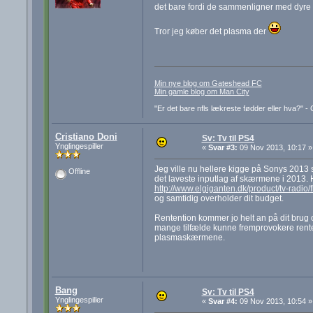
det bare fordi de sammenligner med dyre tv,
Tror jeg køber det plasma der
Min nye blog om Gateshead FC
Min gamle blog om Man City
"Er det bare nfls lækreste fødder eller hva?" 
Cristiano Doni
Sv: Tv til PS4
Ynglingespiller
«
Svar #3:
09 Nov 2013, 10:17 »
Jeg ville nu hellere kigge på Sonys 2013 
Offline
det laveste inputlag af skærmene i 2013. H
http://www.elgiganten.dk/product/tv-rad
og samtidig overholder dit budget.
Rentention kommer jo helt an på dit brug o
mange tilfælde kunne fremprovokere rente
plasmaskærmene.
Bang
Sv: Tv til PS4
Ynglingespiller
«
Svar #4:
09 Nov 2013, 10:54 »