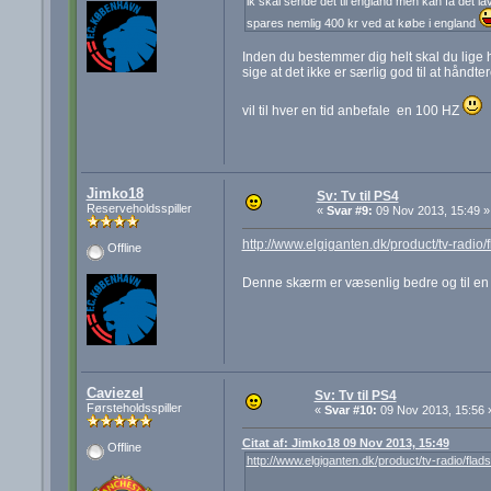
ik skal sende det til england men kan få det lav
spares nemlig 400 kr ved at købe i england
Inden du bestemmer dig helt skal du lige h
sige at det ikke er særlig god til at håndt
vil til hver en tid anbefale en 100 HZ
Jimko18
Sv: Tv til PS4
Reserveholdsspiller
«
Svar #9:
09 Nov 2013, 15:49 »
http://www.elgiganten.dk/product/tv-rad
Offline
Denne skærm er væsenlig bedre og til en 
Caviezel
Sv: Tv til PS4
Førsteholdsspiller
«
Svar #10:
09 Nov 2013, 15:56 
Citat af: Jimko18 09 Nov 2013, 15:49
Offline
http://www.elgiganten.dk/product/tv-radio/