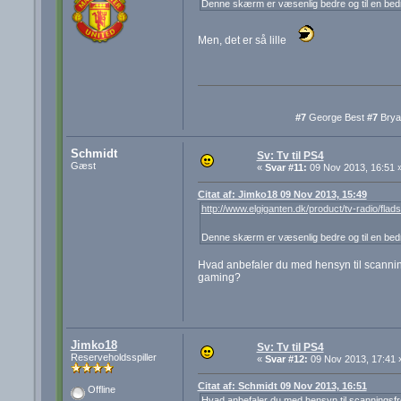
Denne skærm er væsenlig bedre og til en bedr
Men, det er så lille
#7
George Best
#7
Brya
Schmidt
Sv: Tv til PS4
Gæst
«
Svar #11:
09 Nov 2013, 16:51 
Citat af: Jimko18 09 Nov 2013, 15:49
http://www.elgiganten.dk/product/tv-radio/
Denne skærm er væsenlig bedre og til en bedr
Hvad anbefaler du med hensyn til scanning
gaming?
Jimko18
Sv: Tv til PS4
Reserveholdsspiller
«
Svar #12:
09 Nov 2013, 17:41 
Citat af: Schmidt 09 Nov 2013, 16:51
Offline
Hvad anbefaler du med hensyn til scanningsfre