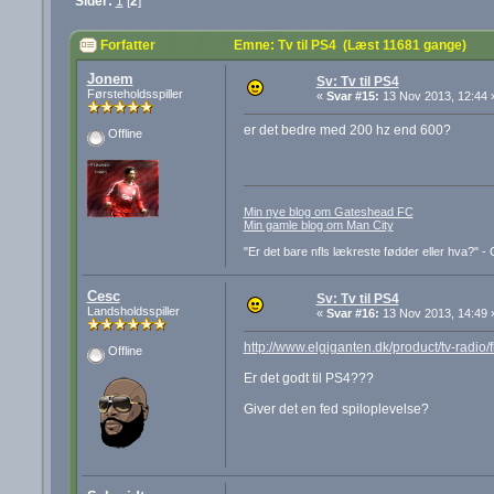
Sider:
1
[
2
]
Forfatter
Emne: Tv til PS4 (Læst 11681 gange)
Jonem
Sv: Tv til PS4
Førsteholdsspiller
«
Svar #15:
13 Nov 2013, 12:44 
er det bedre med 200 hz end 600?
Offline
Min nye blog om Gateshead FC
Min gamle blog om Man City
"Er det bare nfls lækreste fødder eller hva?" 
Cesc
Sv: Tv til PS4
Landsholdsspiller
«
Svar #16:
13 Nov 2013, 14:49 
http://www.elgiganten.dk/product/tv-rad
Offline
Er det godt til PS4???
Giver det en fed spiloplevelse?