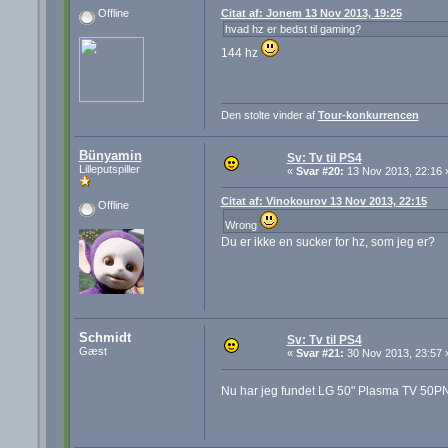
Citat af: Jonem 13 Nov 2013, 19:25
Offline
hvad hz er bedst til gaming?
144 hz
Den stolte vinder af
Tour-konkurrencen
Bünyamin
Sv: Tv til PS4
Lilleputspiller
«
Svar #20:
13 Nov 2013, 22:16 
Citat af: Vinokourov 13 Nov 2013, 22:15
Offline
Wrong
Du er ikke en sucker for hz, som jeg er?
Schmidt
Sv: Tv til PS4
Gæst
«
Svar #21:
30 Nov 2013, 23:57 
Nu har jeg fundet LG 50" Plasma TV 50PN65