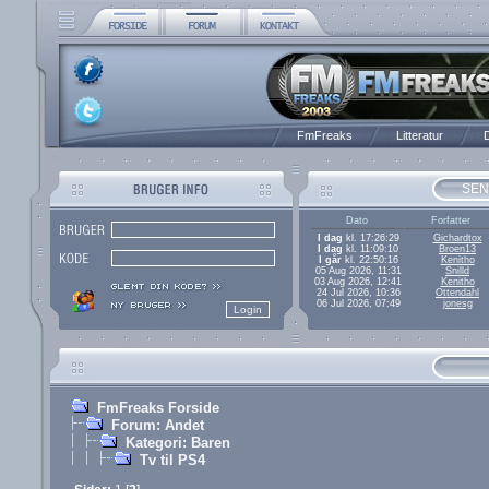
FmFreaks
Litteratur
D
SEN
Dato
Forfatter
I dag
kl. 17:26:29
Gichardtox
I dag
kl. 11:09:10
Broen13
I går
kl. 22:50:16
Kenitho
05 Aug 2026, 11:31
Snilld
03 Aug 2026, 12:41
Kenitho
24 Jul 2026, 10:36
Ottendahl
06 Jul 2026, 07:49
jonesg
FmFreaks Forside
Forum: Andet
Kategori: Baren
Tv til PS4