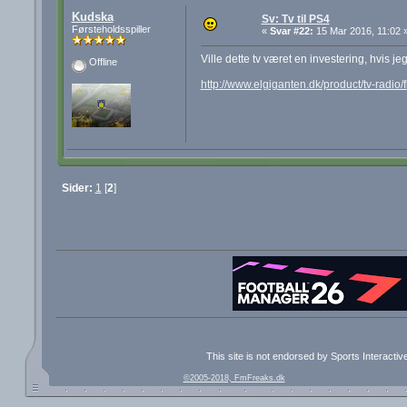
Kudska
Sv: Tv til PS4
Førsteholdsspiller
«
Svar #22:
15 Mar 2016, 11:02 
Ville dette tv været en investering, hvis 
Offline
http://www.elgiganten.dk/product/tv-rad
Sider:
1
[
2
]
This site is not endorsed by Sports Interacti
©2005-2018, FmFreaks.dk