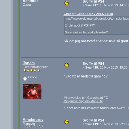
Schmidt
Sv: Tv til PS4
Gæst
«
Svar #17:
13 Nov 2013, 14:53 
Citat af: Cesc 13 Nov 2013, 14:49
http://www.elgiganten.dk/product/tv-radio/
Er det godt til PS4???
Giver det en fed spiloplevelse?
Så vidt jeg har forstået er det ikke så godt
Jonem
Sv: Tv til PS4
Førsteholdsspiller
«
Svar #18:
13 Nov 2013, 19:25 
hvad hz er bedst til gaming?
Offline
Min nye blog om Gateshead FC
Min gamle blog om Man City
"Er det bare nfls lækreste fødder eller hva?" 
Vinokourov
Sv: Tv til PS4
Manager
«
Svar #19:
13 Nov 2013, 22:11 