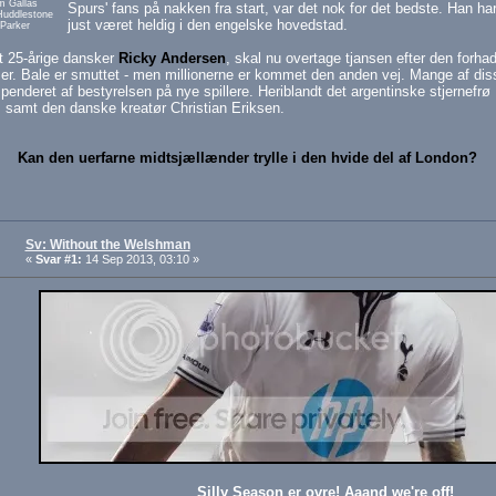
m Gallas
Spurs' fans på nakken fra start, var det nok for det bedste. Han ha
uddlestone
just været heldig i den engelske hovedstad.
Parker
t 25-årige dansker
Ricky Andersen
, skal nu overtage tjansen efter den forha
ser. Bale er smuttet - men millionerne er kommet den anden vej. Mange af dis
penderet af bestyrelsen på nye spillere. Heriblandt det argentinske stjernefrø 
 samt den danske kreatør Christian Eriksen.
Kan den uerfarne midtsjællænder trylle i den hvide del af London?
Sv: Without the Welshman
«
Svar #1:
14 Sep 2013, 03:10 »
Silly Season er ovre! Aaand we're off!