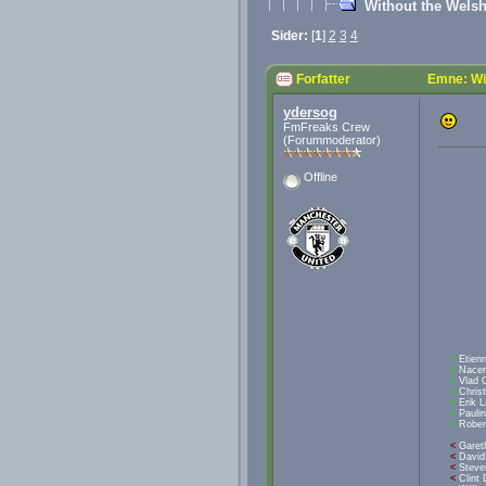
Without the Wels
Sider:
[
1
]
2
3
4
Forfatter
Emne: Wi
ydersog
FmFreaks Crew
(Forummoderator)
Offline
>
Etien
>
Nacer
>
Vlad C
>
Christ
>
Erik 
>
Pauli
>
Rober
<
Garet
<
David
<
Steve
<
Clint