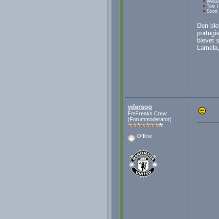
<
Willia
<
Tom H
<
Scott 
Den blo
portugi
blevet s
Lamela,
ydersog
FmFreaks Crew
(Forummoderator)
Offline