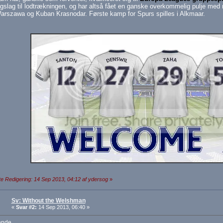
gslag til lodtrækningen, og har altså fået en ganske overkommelig pulje me
arszawa og Kuban Krasnodar. Første kamp for Spurs spilles i Alkmaar.
e Redigering: 14 Sep 2013, 04:12 af ydersog
»
Sv: Without the Welshman
«
Svar #2:
14 Sep 2013, 06:40 »
nde