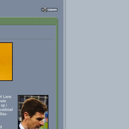
rt Lane.
hele
 op i
ovedstad
llas-
ed