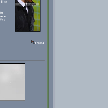
r ikke
dte
se er
Erik
Logged