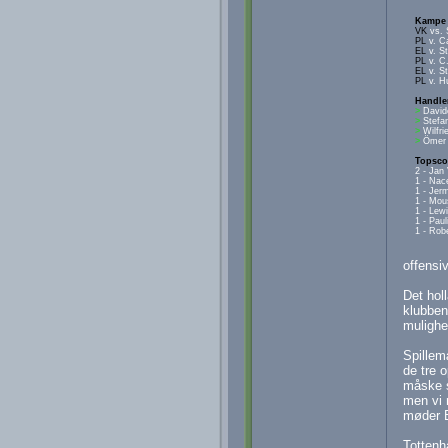
Kampe
VK
vs. 
PL
v. Ca
EL
v. St
PL
v. C
EL
v. St
PL
v. Hu
Handle
>
David
>
Stefan
>
Wilfri
>
Ömer 
Topsco
2 - Jan
1 - Nac
1 - Jer
1 - Mo
1 - Lew
1 - Paul
1 - Rob
offensiv
Det hol
klubben
mulighed
Spillem
de tre o
måske s
men vi 
møder E
Tottenh