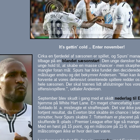
It's gettin' cold .. Enter november!
Cirka en fjerdedel af sæsonen er spillet, og Spurs' man
tilbage på en
blandet sæsonstart
. Den unge dansker har
unge hold til, at skabe en masse chancer - men skarph
mangler foran mål. Spurs har ikke fundet den decidered
målsluger endnu og det bekymrer Andersen. "Man kan i
forvente at vores defensivt orienterede spillere redder 
hele sæsonen. Der skal trænes lidt afslutninger hos vor
offensivspillere.", udtaler Andersen.
September blev skudt i gang med et skidt
nederlag til 
hjemme på White Hart Lane. En meget chancefattig kam
Soldado bl. a. misbrugte et straffespark. Det var ikke jus
fortjent resultat, da Everton blot skabte én chance i løbe
minutter, hvor Spurs skabte 7. Tottenham er placeret på
skuffende 9.-plads i Premier League efter lige så mang
Med en høst på 15 point, og en målscore på 11-9, vidner
målscoringen ikke er hvor den bør være.