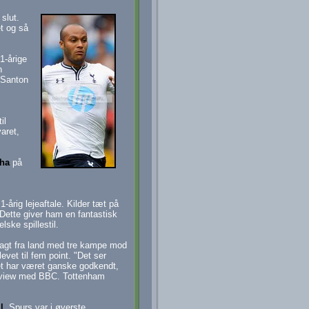
slut.
et og så
1-årige
n
 Santon
il
aret,
aha
på
-årig lejeaftale. Kilder tæt på
 Dette giver ham en fantastisk
ske spillestil.
agt fra land med tre kampe mod
evet til fem point. "Det ser
let har været ganske godkendt,
nterview med BBC. Tottenham
l
. Spurs var i øverste