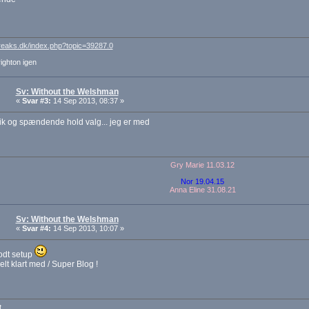
freaks.dk/index.php?topic=39287.0
ighton igen
Sv: Without the Welshman
«
Svar #3:
14 Sep 2013, 08:37 »
fik og spændende hold valg... jeg er med
Gry Marie 11.03.12
Nor 19.04.15
Anna Eline 31.08.21
Sv: Without the Welshman
«
Svar #4:
14 Sep 2013, 10:07 »
odt setup
elt klart med / Super Blog !
t