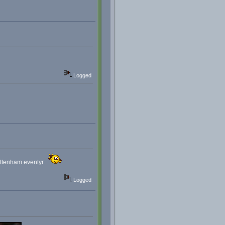
Logged
 Tottenham eventyr
Logged