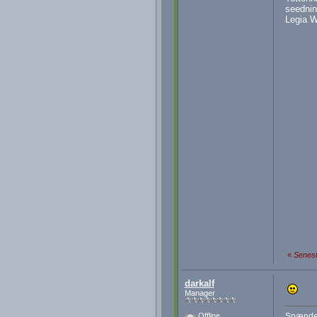
seednin
Legia W
«
Senest
darkalf
Manager
Spænde
Offline