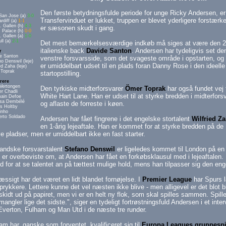
Den første betydningsfulde periode for unge Ricky Andersen, er 
San Jose (a)
3-0
Transfervinduet er lukket, truppen er blevet yderligere forstærk
rdiff (a)
1-1
. Gallen (h)
4-3
er sæsonen skudt i gang.
. Palace (h)
0-0
. Gallen (a)
1-0
ll (a)
2-1
Det mest bemærkelsesværdige indkøb må siges at være den 2
italienske back
Davide Santon
. Andersen har tydeligvis set de
r
e Santon
venstre forsvarsside, som det svageste område i opstarten, og
o Denswil (leje)
er umiddelbart udset til en plads foran Danny Rose i den ideelle
ed Zaha (leje)
Toprak
startopstilling.
rere
 Vertongen
Den tyrkiske midterforsvarer
Ömer Toprak
har også fundet vej t
er Chadli
White Hart Lane. Han er udset til at styrke bredden i midterforsv
main Defoe
usa Dembélé
og aflaste de forreste i køen.
is Holtby
inho
erto Soldado
Andersen har fået fingrene i det engelske stortalent
Wilfried Z
en 1-årig lejeaftale. Han er kommet for at styrke bredden på de
e pladser, men er umiddelbart ikke en fast starter.
landske forsvarstalent
Stefano Denswil
er ligeledes kommet til London på en 1
 er overbeviste om, at Andersen har fået en forkøbsklausul med i lejeaftalen.
 for at se talentet an på tættest mulige hold, mens han tilpasser sig den engel
æssigt har det været en lidt blandet fornøjelse. I
Premier League
har Spurs l
prykkere. Lettere kunne det vel næsten ikke blive - men alligevel er det blot bl
kidt ud på papiret, men vi er en helt ny flok, som skal spilles sammen. Spil
mangler lige det sidste.", siger en tydeligt fortrøstningsfuld Andersen i et i
verton, Fulham og Man Utd i de næste tre runder.
am har, ganske som forventet, kvalificeret sig til
Europa Leagues gruppespi