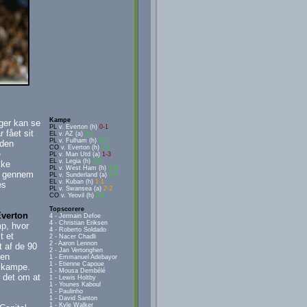
Kampe
ager kan se
PL
v. Everton (h)
0-1
 fået sit
EL
v. AZ (a)
3-1
PL
v. Fulham (h)
2-1
eden
CO
v. Everton (h)
2-1
e
PL
v. Man Utd (a)
1-3
EL
v. Legia (h)
2-0
kke
PL
v. West Ham (h)
1-0
os gennem
PL
v. Sunderland (a)
2-0
EL
v. Kuban (h)
1-1
es
PL
v. Swansea (a)
2-2
CO
v. Yeovil (h)
2-0
Topscorere
Everton
4 - Jermain Defoe
4 - Christian Eriksen
p, hvor
4 - Roberto Soldado
t et
2 - Nacer Chadli
2 - Aaron Lennon
t af de 90
2 - Jan Vertonghen
 en
1 - Emmanuel Adebayor
1 - Etienne Capoue
e kampe.
1 - Mousa Dembélé
 det om at
1 - Lewis Holtby
1 - Younes Kaboul
1 - Paulinho
1 - David Santon
1 - Kyle Walker