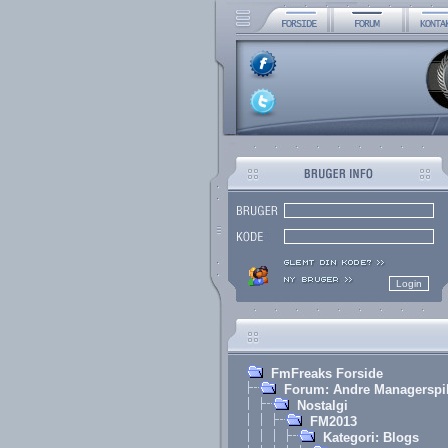
FmFreaks Forside
Forum: Andre Managerspi
Nostalgi
FM2013
Kategori: Blogs