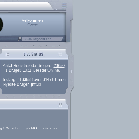
.
rerede brugere
 artikler og 135 guides
M25.264.324,00)
kke her.
Velkommen
Gæst
Antal Registrerede Brugere:
23650
1 Bruger, 1031 Gæster Online.
Indlæg: 1133958 over 31471 Emner
Nyeste Bruger:
jmtub
g 1 Gæst læser i øjeblikket dette emne.