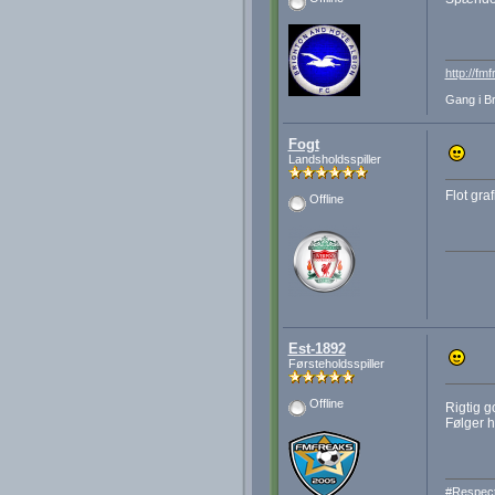
http://fm
Gang i Br
Fogt
Landsholdsspiller
Flot gra
Offline
Est-1892
Førsteholdsspiller
Offline
Rigtig g
Følger h
#Respec