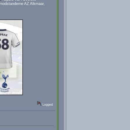
d modstanderne AZ Alkmaar,
Logged