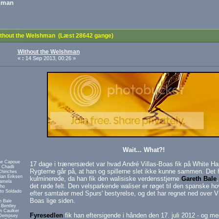
hman
thout the Welshman (Læst 28642 gange)
Without the Welshman
«
:
14 Sep 2013, 00:26 »
Wait... What?!
ne Capoue
17 dage i trænersædet var hvad André Villas-Boas fik på White Ha
 Chadli
Rygterne går på, at han og spillerne slet ikke kunne sammen. Det 
hiriches
ian Eriksen
kulminerede, da han fik den walisiske verdensstjerne
Gareth Bale
,
Lamela
det røde felt. Den velsparkende waliser er røget til den spanske h
nho
to Soldado
efter samtaler med Spurs' bestyrelse, og det har regnet ned over Vi
Boas lige siden.
h Bale
 Bentley
n Caulker
Fyresedlen
fik han eftersigende i hånden den 17. juli 2012 - og m
 Dempsey