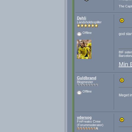
The Capt
Dehli
Landsholdsspiller
Offline
god star
BIF siden
Barcelona
Min 
Guldbrand
Blogmester
Offline
Meget im
ydersog
FmFreaks Crew
(Forummoderator)